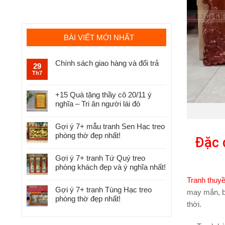
BÀI VIẾT MỚI NHẤT
Chính sách giao hàng và đổi trả
29
Th7
+15 Quà tặng thầy cô 20/11 ý
nghĩa – Tri ân người lái đò
Gợi ý 7+ mẫu tranh Sen Hạc treo
phòng thờ đẹp nhất!
Đặc 
Gợi ý 7+ tranh Tứ Quý treo
phòng khách đẹp và ý nghĩa nhất!
Tranh thuy
Gợi ý 7+ tranh Tùng Hạc treo
may mắn, bì
phòng thờ đẹp nhất!
thời.