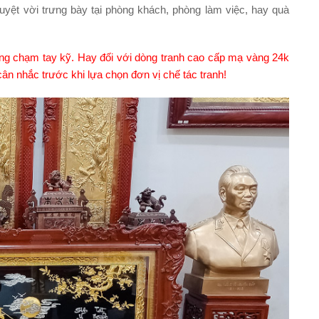
uyệt vời trưng bày tại phòng khách, phòng làm việc, hay quà
àng chạm tay kỹ. Hay đối với dòng tranh cao cấp mạ vàng 24k
n nhắc trước khi lựa chọn đơn vị chế tác tranh!