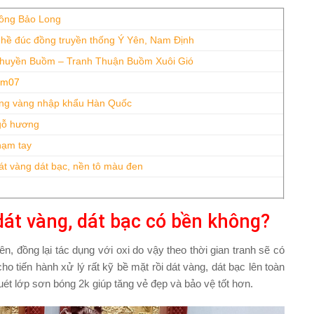
ồng Bảo Long
hề đúc đồng truyền thống Ý Yên, Nam Định
huyền Buồm – Tranh Thuận Buồm Xuôi Gió
1m07
ng vàng nhập khẩu Hàn Quốc
gỗ hương
hạm tay
át vàng dát bạc, nền tô màu đen
át vàng, dát bạc có bền không?
ên, đồng lại tác dụng với oxi do vậy theo thời gian tranh sẽ có
o tiến hành xử lý rất kỹ bề mặt rồi dát vàng, dát bạc lên toàn
uét lớp sơn bóng 2k giúp tăng vẻ đẹp và bảo vệ tốt hơn.