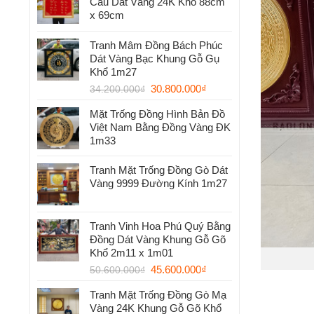
Cầu Dát Vàng 24K Khổ 88cm
x 69cm
Tranh Mâm Đồng Bách Phúc
Dát Vàng Bạc Khung Gỗ Gụ
Khổ 1m27
30.800.000
₫
34.200.000
₫
Mặt Trống Đồng Hình Bản Đồ
Việt Nam Bằng Đồng Vàng ĐK
1m33
Tranh Mặt Trống Đồng Gò Dát
Vàng 9999 Đường Kính 1m27
Tranh Vinh Hoa Phú Quý Bằng
Đồng Dát Vàng Khung Gỗ Gõ
Khổ 2m11 x 1m01
45.600.000
₫
50.600.000
₫
Tranh Mặt Trống Đồng Gò Mạ
Vàng 24K Khung Gỗ Gõ Khổ