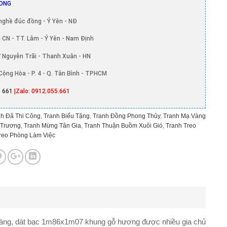
ONG
nghề đúc đồng - Ý Yên - NĐ
 CN - TT. Lâm - Ý Yên - Nam Định
 Nguyễn Trãi - Thanh Xuân - HN
Cộng Hòa - P. 4 - Q. Tân Bình - TPHCM
 661
|Zalo: 0912.055.661
h Đã Thi Công
,
Tranh Biếu Tặng
,
Tranh Đồng Phong Thủy
,
Tranh Mạ Vàng
 Trương
,
Tranh Mừng Tân Gia
,
Tranh Thuận Buồm Xuôi Gió
,
Tranh Treo
reo Phòng Làm Việc
vàng, dát bạc 1m86x1m07 khung gỗ hương
được nhiều gia chủ