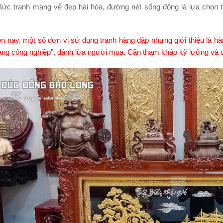
 Bức tranh mang vẻ đẹp hài hòa, đường nét sống động là lựa chọn t
n nay, một số đơn vị sử dụng tranh hàng dập nhưng giới thiệu là h
ng công nghiệp”, đánh lừa người mua. Cần tham khảo kỹ lưỡng và câ