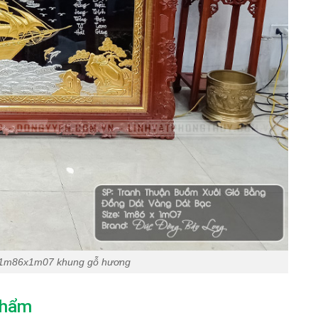
c 1m86x1m07 khung gỗ hương
phẩm