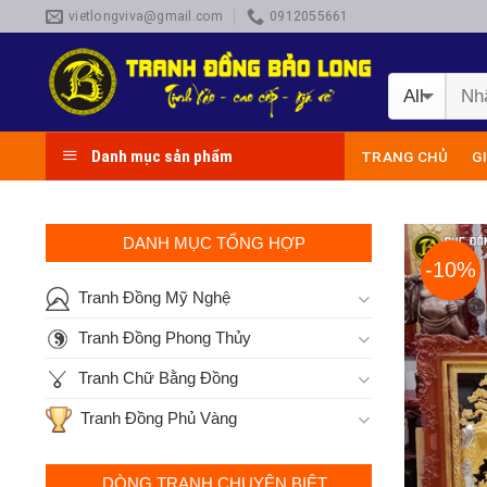
Skip
vietlongviva@gmail.com
0912055661
to
content
Danh mục sản phẩm
TRANG CHỦ
G
DANH MỤC TỔNG HỢP
-10%
Tranh Đồng Mỹ Nghệ
Tranh Đồng Phong Thủy
Tranh Chữ Bằng Đồng
Tranh Đồng Phủ Vàng
DÒNG TRANH CHUYÊN BIỆT