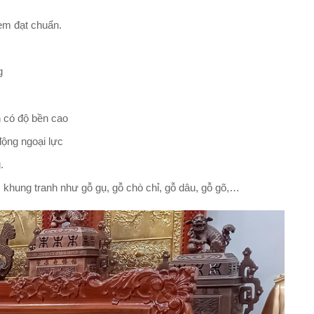
em đạt chuẩn.
g
h có độ bền cao
động ngoại lực
.
 khung tranh như gỗ gụ, gỗ chò chỉ, gỗ dâu, gỗ gõ,…