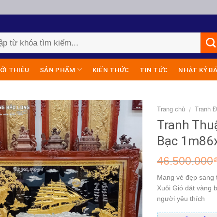
IỚI THIỆU
SẢN PHẨM
KIẾN THỨC
TIN TỨC
NHẬT KÝ B
Trang chủ
Tranh 
/
Tranh Thu
Bạc 1m86
46.500.000
Mang vẻ đẹp sang t
Xuôi Gió dát vàng
người yêu thích