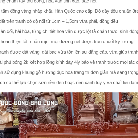
ng chạm tay thủ công, hoa văn tinh xảo, sắc nét
 tấm đồng vàng nhập khẩu Hàn Quốc cao cấp. Độ dày tiêu chuẩn 8r
tiết trên tranh có độ nổi từ 1cm – 1,5cm vừa phải, đồng đều
ân đối, hài hòa, từng chi tiết hoa văn được lột tả chân thực, sinh độn
 hoàn thiện tốt, nhẵn mịn, mọi đường nét được trau chuốt kỹ lưỡng
ranh được dát vàng, dát bạc vừa tôn lên sự đẳng cấp, vừa giúp tran
i phủ bóng 2k kết hợp lồng kính dày 4ly bảo vệ tranh trước mọi tác 
h sử dụng khung gỗ hương đục hoa trang trí đơn giản mà sang trọng
h có thể lựa chọn sơn nền đen hoặc nền xanh tùy ý và chất liệu làm