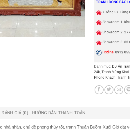
TRANH ĐỒNG BẢO L
Xưởng SX:
Làng 
Showroom 1:
Khu
Showroom 2:
277
Showroom 3:
65 
Hotline:
0912 055
Danh mục:
Dự Án Tran
24k
,
Tranh Mừng Khai
Phòng Khách
,
Tranh T
ĐÁNH GIÁ (0)
HƯỚNG DẪN THANH TOÁN
 nhã nhặn, chủ đề phong thủy tốt,
tranh Thuận Buồm Xuôi Gió dát 