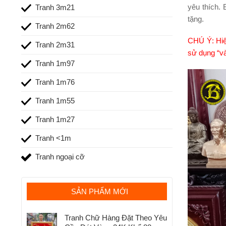
yêu thích.
Tranh 3m21
tặng.
Tranh 2m62
CHÚ Ý: Hiệ
Tranh 2m31
sử dụng “và
Tranh 1m97
Tranh 1m76
Tranh 1m55
Tranh 1m27
Tranh <1m
Tranh ngoại cỡ
SẢN PHẨM MỚI
Tranh Chữ Hàng Đặt Theo Yêu