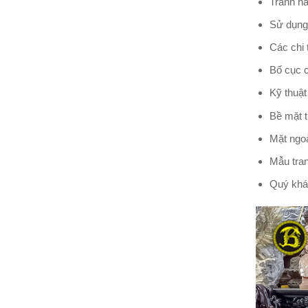
Tranh hà
Sử dụng
Các chi 
Bố cục c
Kỹ thuật
Bề mặt t
Mặt ngoà
Mẫu tran
Quý khác