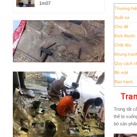
1m07
Thương hi
Xuất xứ
Chủ đề
Kích thước
Chất liệu
Khung tran
Quy cách c
Bề mặt
Bảo hành
Tran
Trong tất c
thể bị xuốn
bộ sản phẩm