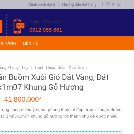
Chính sách đại lý
Hướng dẫn đặt hàng
Hotline đặt hàng
0912 055 661
ÁN HÀNG
LIÊN HỆ
Đồng Phong Thủy
Tranh Thuận Buồm Xuôi Gió
/
ận Buồm Xuôi Gió Dát Vàng, Dát
x1m07 Khung Gỗ Hương
41.800.000
₫
₫
rọng cùng nhiều ý nghĩa phong thủy tốt đẹp, tranh Thuận Buồm
 bạc 1m86x1m07 khung gỗ hương trở thành chủ đề được nhiều