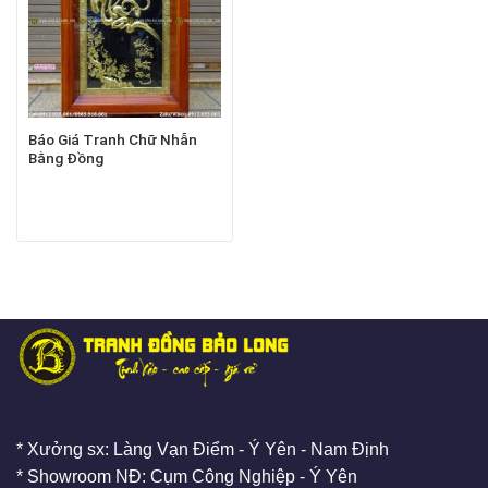
Báo Giá Tranh Chữ Nhẫn
Bằng Đồng
* Xưởng sx: Làng Vạn Điểm - Ý Yên - Nam Định
* Showroom NĐ: Cụm Công Nghiệp - Ý Yên