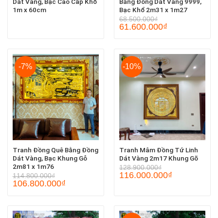
Dát Vàng, Bạc Cao Cấp Khổ
Bằng Đồng Dát Vàng 9999,
1m x 60cm
Bạc Khổ 2m31 x 1m27
68.500.000
₫
61.600.000
₫
-7%
-10%
Tranh Đồng Quê Bằng Đồng
Tranh Mâm Đồng Tứ Linh
Dát Vàng, Bạc Khung Gỗ
Dát Vàng 2m17 Khung Gõ
2m81 x 1m76
128.900.000
₫
116.000.000
₫
114.800.000
₫
106.800.000
₫