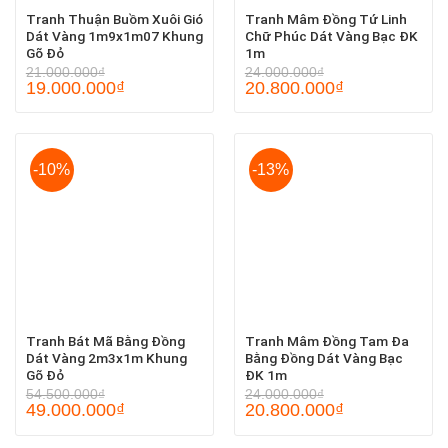
Tranh Thuận Buồm Xuôi Gió
Tranh Mâm Đồng Tứ Linh
Dát Vàng 1m9x1m07 Khung
Chữ Phúc Dát Vàng Bạc ĐK
Gõ Đỏ
1m
21.000.000
₫
24.000.000
₫
19.000.000
₫
20.800.000
₫
-10%
-13%
Tranh Bát Mã Bằng Đồng
Tranh Mâm Đồng Tam Đa
Dát Vàng 2m3x1m Khung
Bằng Đồng Dát Vàng Bạc
Gõ Đỏ
ĐK 1m
54.500.000
₫
24.000.000
₫
49.000.000
₫
20.800.000
₫