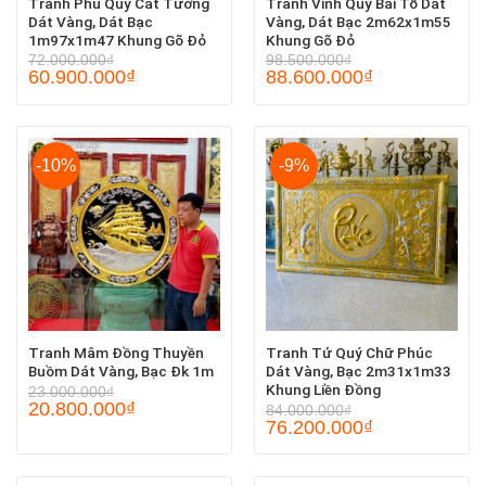
Tranh Phú Quý Cát Tường
Tranh Vinh Quy Bái Tổ Dát
Dát Vàng, Dát Bạc
Vàng, Dát Bạc 2m62x1m55
1m97x1m47 Khung Gõ Đỏ
Khung Gõ Đỏ
72.000.000
₫
98.500.000
₫
60.900.000
₫
88.600.000
₫
-10%
-9%
Tranh Mâm Đồng Thuyền
Tranh Tứ Quý Chữ Phúc
Buồm Dát Vàng, Bạc Đk 1m
Dát Vàng, Bạc 2m31x1m33
Khung Liền Đồng
23.000.000
₫
20.800.000
₫
84.000.000
₫
76.200.000
₫