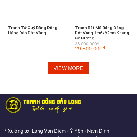
Tranh Tứ Quý Bằng Đồng
Tranh Bát Mã Bằng Đồng
Hàng Dập Dát Vàng
Dát Vàng 1m6x92cm Khung
Gỗ Hương
33.000.000
₫
29.800.000
₫
VIEW MORE
* Xưởng sx: Làng Vạn Điểm - Ý Yên - Nam Định