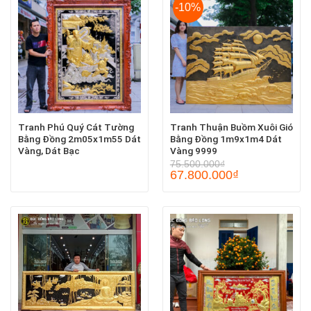
-10%
Tranh Phú Quý Cát Tường
Tranh Thuận Buồm Xuôi Gió
Bằng Đồng 2m05x1m55 Dát
Bằng Đồng 1m9x1m4 Dát
Vàng, Dát Bạc
Vàng 9999
75.500.000
₫
67.800.000
₫