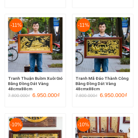
-11%
-11%
Tranh Thuận Buồm Xuôi Gió
Tranh Mã Đáo Thành Công
Bằng Đồng Dát Vàng
Bằng Đồng Dát Vàng
48cmx88cm
48cmx88cm
6.950.000
₫
6.950.000
₫
7.800.000
₫
7.800.000
₫
-10%
-10%