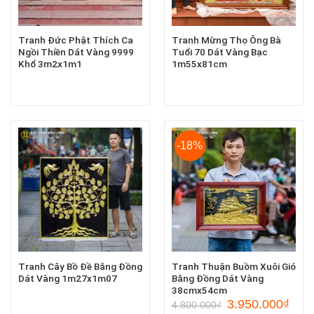
Tranh Đức Phật Thích Ca
Tranh Mừng Thọ Ông Bà
Ngồi Thiền Dát Vàng 9999
Tuổi 70 Dát Vàng Bạc
Khổ 3m2x1m1
1m55x81cm
-18%
Tranh Cây Bồ Đề Bằng Đồng
Tranh Thuận Buồm Xuôi Gió
Dát Vàng 1m27x1m07
Bằng Đồng Dát Vàng
38cmx54cm
3.950.000
₫
4.800.000
₫