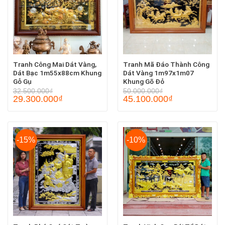
Tranh Công Mai Dát Vàng,
Tranh Mã Đáo Thành Công
Dát Bạc 1m55x88cm Khung
Dát Vàng 1m97x1m07
Gỗ Gụ
Khung Gõ Đỏ
32.500.000
₫
50.000.000
₫
29.300.000
₫
45.100.000
₫
-15%
-10%