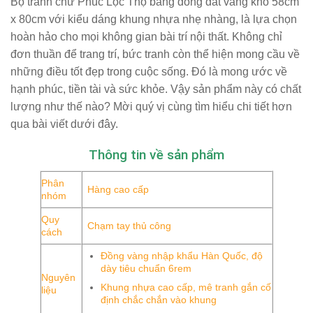
Bộ
tranh chữ Phúc Lộc Thọ bằng đồng dát vàng khổ 58cm
x 80cm
với kiểu dáng khung nhựa nhẹ nhàng, là lựa chọn
hoàn hảo cho mọi không gian bài trí nội thất. Không chỉ
đơn thuần để trang trí, bức tranh còn thể hiện mong cầu về
những điều tốt đẹp trong cuộc sống. Đó là mong ước về
hạnh phúc, tiền tài và sức khỏe. Vậy sản phẩm này có chất
lượng như thế nào? Mời quý vị cùng tìm hiểu chi tiết hơn
qua bài viết dưới đây.
Thông tin về sản phẩm
Phân
Hàng cao cấp
nhóm
Quy
Chạm tay thủ công
cách
Đồng vàng nhập khẩu Hàn Quốc, độ
dày tiêu chuẩn 6rem
Nguyên
Khung nhựa cao cấp, mê tranh gắn cố
liệu
định chắc chắn vào khung