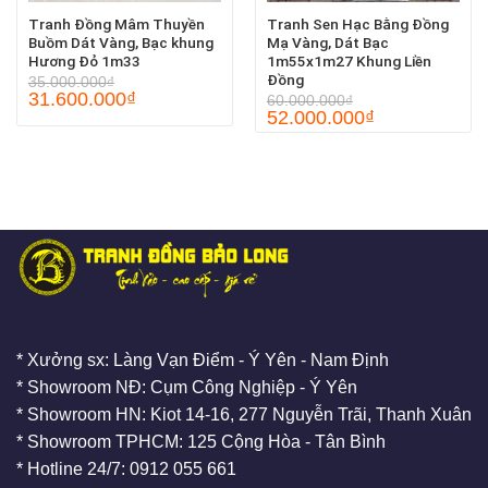
Tranh Đồng Mâm Thuyền
Tranh Sen Hạc Bằng Đồng
Buồm Dát Vàng, Bạc khung
Mạ Vàng, Dát Bạc
Hương Đỏ 1m33
1m55x1m27 Khung Liền
Đồng
35.000.000
₫
31.600.000
₫
60.000.000
₫
52.000.000
₫
* Xưởng sx: Làng Vạn Điểm - Ý Yên - Nam Định
* Showroom NĐ: Cụm Công Nghiệp - Ý Yên
* Showroom HN: Kiot 14-16, 277 Nguyễn Trãi, Thanh Xuân
* Showroom TPHCM: 125 Cộng Hòa - Tân Bình
* Hotline 24/7: 0912 055 661