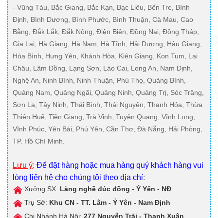
- Vũng Tàu, Bắc Giang, Bắc Kạn, Bạc Liêu, Bến Tre, Bình
Định, Bình Dương, Bình Phước, Bình Thuận, Cà Mau, Cao
Bằng, Đắk Lắk, Đắk Nông, Điện Biên, Đồng Nai, Đồng Tháp,
Gia Lai, Hà Giang, Hà Nam, Hà Tĩnh, Hải Dương, Hậu Giang,
Hòa Bình, Hưng Yên, Khánh Hòa, Kiên Giang, Kon Tum, Lai
Châu, Lâm Đồng, Lạng Sơn, Lào Cai, Long An, Nam Định,
Nghệ An, Ninh Bình, Ninh Thuận, Phú Thọ, Quảng Bình,
Quảng Nam, Quảng Ngãi, Quảng Ninh, Quảng Trị, Sóc Trăng,
Sơn La, Tây Ninh, Thái Bình, Thái Nguyên, Thanh Hóa, Thừa
Thiên Huế, Tiền Giang, Trà Vinh, Tuyên Quang, Vĩnh Long,
Vĩnh Phúc, Yên Bái, Phú Yên, Cần Thơ, Đà Nẵng, Hải Phòng,
TP. Hồ Chí Minh.
Lưu ý
:
Để đặt hàng hoặc mua hàng quý khách hàng vui
lòng liên hệ cho chúng tôi theo địa chỉ
:
Xưởng SX:
Làng nghề đúc đồng - Ý Yên - NĐ
Trụ Sở:
Khu CN - TT. Lâm - Ý Yên - Nam Định
Chi Nhánh Hà Nội:
277 Nguyễn Trãi - Thanh Xuân