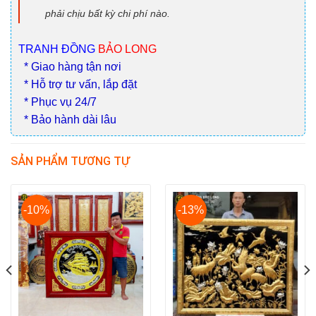
phải chịu bất kỳ chi phí nào.
TRANH ĐỒNG
BẢO LONG
* Giao hàng tận nơi
* Hỗ trợ tư vấn, lắp đặt
* Phục vụ 24/7
* Bảo hành dài lâu
SẢN PHẨM TƯƠNG TỰ
-10%
-13%