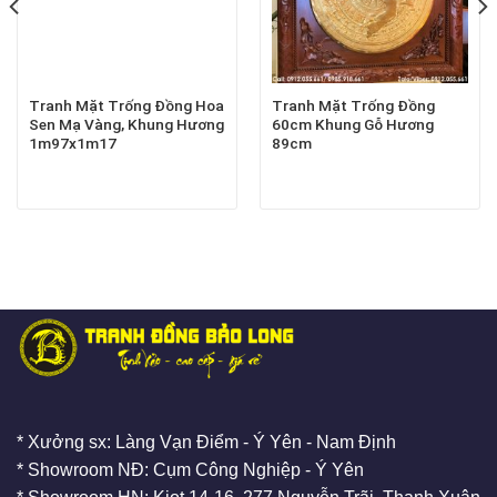
Tranh Mặt Trống Đồng Hoa
Tranh Mặt Trống Đồng
Sen Mạ Vàng, Khung Hương
60cm Khung Gỗ Hương
1m97x1m17
89cm
* Xưởng sx: Làng Vạn Điểm - Ý Yên - Nam Định
* Showroom NĐ: Cụm Công Nghiệp - Ý Yên