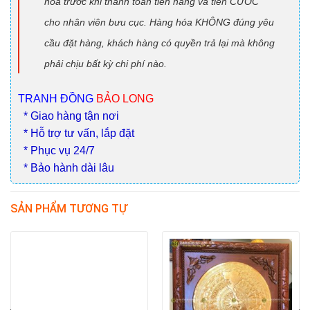
hóa trước khi thanh toán tiền hàng và tiền CƯỚC
cho nhân viên bưu cục. Hàng hóa KHÔNG đúng yêu
cầu đặt hàng, khách hàng có quyền trả lại mà không
phải chịu bất kỳ chi phí nào.
TRANH ĐỒNG
BẢO LONG
* Giao hàng tận nơi
* Hỗ trợ tư vấn, lắp đặt
* Phục vụ 24/7
* Bảo hành dài lâu
SẢN PHẨM TƯƠNG TỰ