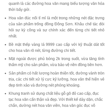
quanh là các đường hoa văn mang biểu tượng văn hóa
thời bấy giờ.
Hoa văn đúc nổi tỉ mỉ là một trong những nét đặc trưng
của sản phẩm trống đồng Đông Sơn. Khâu chế tác đòi
hỏi sự kỳ công và sự chính xác đến từng chi tiết nhỏ
nhất.
Bề mặt thếp vàng lá 9999 cao cấp với kỹ thuật dát tốt
cho hoa văn rõ nét, từng đường chi tiết.
Mặt ngoài được phủ bóng 2k trong suốt, vừa tăng tính
thẩm mỹ cho sản phẩm, vừa bảo vệ nền đồng bền hơn.
Sản phẩm có hất lượng hoàn thiện tốt, đường vành tròn
trịa, các chi tiết xử lý cực kỹ lưỡng, hoa văn thể hiện vẻ
đẹp tinh xảo và đường nét phóng khoáng.
Khung tranh sử dụng chất liệu gỗ gõ đỏ cao cấp, đục
tạc hoa văn cẩn thận và đẹp. Với thiết kế dày dặn, chắc
chắn, dường nét hoa văn viền, hoa văn góc đục vô