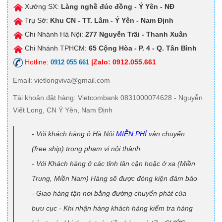
Xưởng SX:
Làng nghề đúc đồng - Ý Yên - NĐ
Trụ Sở:
Khu CN - TT. Lâm - Ý Yên - Nam Định
Chi Nhánh Hà Nội:
277 Nguyễn Trãi - Thanh Xuân
Chi Nhánh TPHCM:
65 Cộng Hòa - P. 4 - Q. Tân Bình
Hotline:
|Zalo: 0912.055.661
0912 055 661
Email
: vietlongviva@gmail.com
Tài khoản đặt hàng
: Vietcombank 0831000074628 - Nguyễn
Viết Long, CN Ý Yên, Nam Định
- Với khách hàng ở Hà Nội
MIỄN PHÍ
vận chuyển
(free ship) trong phạm vi nội thành.
- Với Khách hàng ở các tỉnh lân cận hoặc ở xa (Miền
Trung, Miền Nam) Hàng sẽ được đóng kiện đảm bảo
- Giao hàng tận nơi bằng đường chuyển phát của
bưu cục - Khi nhận hàng khách hàng kiểm tra hàng