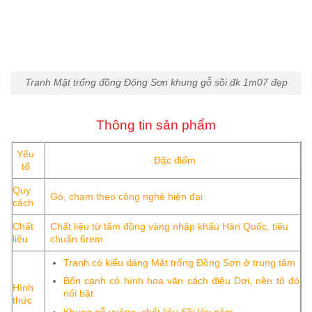
Tranh Mặt trống đồng Đông Sơn khung gỗ sồi đk 1m07 đẹp
Thông tin sản phẩm
Yếu
Đặc điểm
tố
Quy
Gò, chạm theo công nghệ hiện đại
cách
Chất
Chất liệu từ tấm đồng vàng nhập khẩu Hàn Quốc, tiêu
liệu
chuẩn 6rem
Tranh có kiểu dáng Mặt trống Đồng Sơn ở trung tâm
Bốn cạnh có hình hoa văn cách điệu Dơi, nền tô đỏ
Hình
nổi bật
thức
Khung gỗ vuông, chất liệu Sồi lâu năm