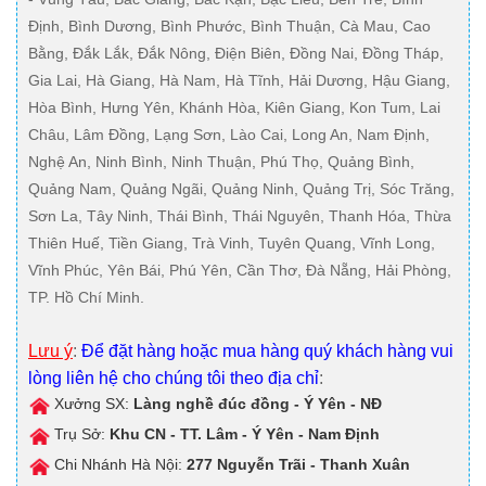
Định, Bình Dương, Bình Phước, Bình Thuận, Cà Mau, Cao
Bằng, Đắk Lắk, Đắk Nông, Điện Biên, Đồng Nai, Đồng Tháp,
Gia Lai, Hà Giang, Hà Nam, Hà Tĩnh, Hải Dương, Hậu Giang,
Hòa Bình, Hưng Yên, Khánh Hòa, Kiên Giang, Kon Tum, Lai
Châu, Lâm Đồng, Lạng Sơn, Lào Cai, Long An, Nam Định,
Nghệ An, Ninh Bình, Ninh Thuận, Phú Thọ, Quảng Bình,
Quảng Nam, Quảng Ngãi, Quảng Ninh, Quảng Trị, Sóc Trăng,
Sơn La, Tây Ninh, Thái Bình, Thái Nguyên, Thanh Hóa, Thừa
Thiên Huế, Tiền Giang, Trà Vinh, Tuyên Quang, Vĩnh Long,
Vĩnh Phúc, Yên Bái, Phú Yên, Cần Thơ, Đà Nẵng, Hải Phòng,
TP. Hồ Chí Minh.
Lưu ý
:
Để đặt hàng hoặc mua hàng quý khách hàng vui
lòng liên hệ cho chúng tôi theo địa chỉ
:
Xưởng SX:
Làng nghề đúc đồng - Ý Yên - NĐ
Trụ Sở:
Khu CN - TT. Lâm - Ý Yên - Nam Định
Chi Nhánh Hà Nội:
277 Nguyễn Trãi - Thanh Xuân