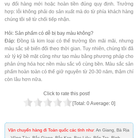
vụ đổi hàng mới hoặc hoàn tiền đúng quy định. Trường
hợp: lỗi không phải do sản xuất mà do từ phía khách hàng
chúng tôi sẽ từ chối tiếp nhận.
Hỏi:
Sản phẩm có dễ bị bay màu không?
Đáp:
Đồng là kim loại có thể trường tồn mãi mãi, nhưng
màu sắc sẽ biến đổi theo thời gian. Tuy nhiên, chúng tôi đã
xử lý kỹ bề mặt cũng như tạo màu bằng phương pháp cho
phản ứng hóa học nền màu sắc vô cùng bền. Màu sắc sản
phẩm hoàn toàn có thể giữ nguyên từ 20-30 năm, thậm chí
còn lâu hơn nữa.
Click to rate this post!
[Total:
0
Average:
0
]
Vận chuyển hàng đi Toàn quốc các tỉnh như
: An Giang, Bà Rịa
- Vũng Tàu, Bắc Giang, Bắc Kạn, Bạc Liêu, Bến Tre, Bình