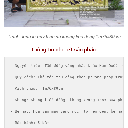
Tranh đồng tứ quý bình an khung liền đồng 1m76x89cm
Thông tin chi tiết sản phẩm
- 
Nguyên liệu
: Tấm đồng vàng nhập khẩu Hàn Quốc, độ 
- 
Quy cách
: Chế tác thủ công theo phương pháp truyền
- 
Kích thước
: 1m76x89cm

-
 Khung
: Khung liền đồng, khung xương inox 304 phía 
-
 Bề mặt
: Hoa văn màu vàng mộc, tô nền đen, bề mặt p
-
 Bảo hành
: 5 Năm