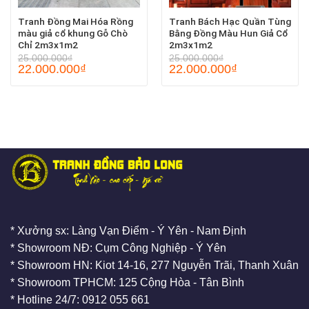
Tranh Đồng Mai Hóa Rồng
Tranh Bách Hạc Quần Tùng
màu giả cổ khung Gỗ Chò
Bằng Đồng Màu Hun Giả Cổ
Chỉ 2m3x1m2
2m3x1m2
25.000.000
₫
25.000.000
₫
22.000.000
₫
22.000.000
₫
* Xưởng sx: Làng Vạn Điểm - Ý Yên - Nam Định
* Showroom NĐ: Cụm Công Nghiệp - Ý Yên
* Showroom HN: Kiot 14-16, 277 Nguyễn Trãi, Thanh Xuân
* Showroom TPHCM: 125 Cộng Hòa - Tân Bình
* Hotline 24/7: 0912 055 661