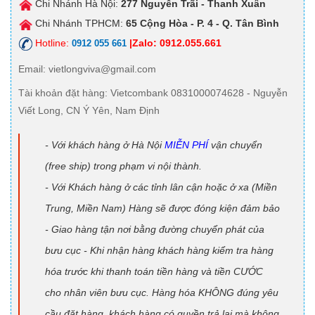
Chi Nhánh Hà Nội:
277 Nguyễn Trãi - Thanh Xuân
Chi Nhánh TPHCM:
65 Cộng Hòa - P. 4 - Q. Tân Bình
Hotline:
|Zalo: 0912.055.661
0912 055 661
Email
: vietlongviva@gmail.com
Tài khoản đặt hàng
: Vietcombank 0831000074628 - Nguyễn
Viết Long, CN Ý Yên, Nam Định
- Với khách hàng ở Hà Nội
MIỄN PHÍ
vận chuyển
(free ship) trong phạm vi nội thành.
- Với Khách hàng ở các tỉnh lân cận hoặc ở xa (Miền
Trung, Miền Nam) Hàng sẽ được đóng kiện đảm bảo
- Giao hàng tận nơi bằng đường chuyển phát của
bưu cục - Khi nhận hàng khách hàng kiểm tra hàng
hóa trước khi thanh toán tiền hàng và tiền CƯỚC
cho nhân viên bưu cục. Hàng hóa KHÔNG đúng yêu
cầu đặt hàng, khách hàng có quyền trả lại mà không