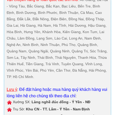
- Vũng Tàu, Bắc Giang, Bắc Kạn, Bạc Liêu, Bến Tre, Bình
Định, Bình Dương, Bình Phước, Bình Thuận, Cà Mau, Cao
Bằng, Đắk Lắk, Đắk Nông, Điện Biên, Đồng Nai, Đồng Tháp,
Gia Lai, Hà Giang, Hà Nam, Hà Tĩnh, Hải Dương, Hậu Giang,
Hòa Bình, Hưng Yên, Khánh Hòa, Kiên Giang, Kon Tum, Lai
Châu, Lâm Đồng, Lạng Sơn, Lào Cai, Long An, Nam Định,
Nghệ An, Ninh Bình, Ninh Thuận, Phú Thọ, Quảng Bình,
Quảng Nam, Quảng Ngãi, Quảng Ninh, Quảng Trị, Sóc Trăng,
Sơn La, Tây Ninh, Thái Bình, Thái Nguyên, Thanh Hóa, Thừa
Thiên Huế, Tiền Giang, Trà Vinh, Tuyên Quang, Vĩnh Long,
Vĩnh Phúc, Yên Bái, Phú Yên, Cần Thơ, Đà Nẵng, Hải Phòng,
TP. Hồ Chí Minh.
Lưu ý
:
Để đặt hàng hoặc mua hàng quý khách hàng vui
lòng liên hệ cho chúng tôi theo địa chỉ
:
Xưởng SX:
Làng nghề đúc đồng - Ý Yên - NĐ
Trụ Sở:
Khu CN - TT. Lâm - Ý Yên - Nam Định