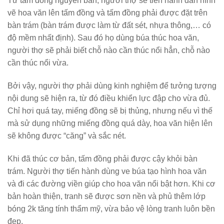
Từ tấm đồng nguyên bản, người thợ sẽ tiến hành dán hình
vẽ hoa văn lên tấm đồng và tấm đồng phải được đặt trên
bàn trám (bàn trám được làm từ đất sét, nhựa thông,… có
độ mềm nhất định). Sau đó họ dùng búa thúc hoa văn,
người thợ sẽ phải biết chỗ nào cần thúc nổi hẳn, chỗ nào
cần thúc nổi vừa.
Bởi vậy, người thợ phải dùng kinh nghiệm để tưởng tượng
nội dung sẽ hiện ra, từ đó điều khiển lực đập cho vừa đủ.
Chỉ hơi quá tay, miếng đồng sẽ bị thủng, nhưng nếu vì thế
mà sử dụng những miếng đồng quá dày, hoa văn hiện lên
sẽ không được “căng” và sắc nét.
Khi đã thúc cơ bản, tấm đồng phải được cậy khỏi bàn
trám. Người thợ tiến hành dùng ve búa tạo hình hoa văn
và đi các đường viền giúp cho hoa văn nổi bật hơn. Khi cơ
bản hoàn thiện, tranh sẽ được sơn nền và phủ thêm lớp
bóng 2k tăng tính thẩm mỹ, vừa bảo vệ lòng tranh luôn bền
đẹp.