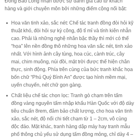
Đồng Bảo Long nhận được sự đánh giá cao từ khách
hàng và giới chuyên môn bởi những điểm cộng nổi bật:
Hoa văn tinh xảo, sắc nét
: Chế tác tranh đồng đòi hỏi kỹ
thuật khó, đòi hỏi sự kỳ công, độ tỉ mỉ và tính kiên nhẫn
cao. Phải là những nghệ nhân bậc thầy thì mới có thể
“họa” lên nền đồng thô những hoa văn sắc nét, tinh xảo
nhất. Với hình ảnh cây tùng, hoa cúc, cành trúc, cây
mai, chim muông, núi đồi, mặt trời được thể hiện chân
thực, sinh động. Phía trên cùng của bức tranh khắc họa
bốn chữ “Phú Quý Bình An” được tạo hình mềm mại,
uyển chuyển, nét chữ gọn gàng.
Chất liệu chế tác chọn lọc
: Tranh gò chạm trên tấm
đồng vàng nguyên tấm nhập khẩu Hàn Quốc với độ dày
tiêu chuẩn 8rem, đảm bảo chất lượng, cho hoa văn tinh
xảo, sắc nét, độ nổi chi tiết chạm từ 1 – 2cm, vô cùng
độc đáo. Mặt khác, tranh hàng dập máy hay tranh mẫu
phổ thông chủ yếu sử dụng tấm đồng mỏng, chỉ dày 4 –