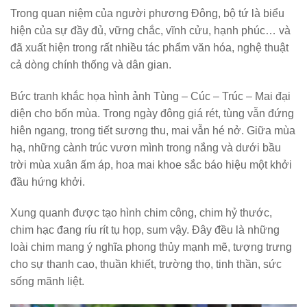
Trong quan niệm của người phương Đông, bộ tứ là biểu
hiện của sự đầy đủ, vững chắc, vĩnh cửu, hạnh phúc… và
đã xuất hiện trong rất nhiều tác phẩm văn hóa, nghệ thuật
cả dòng chính thống và dân gian.
Bức tranh khắc họa hình ảnh Tùng – Cúc – Trúc – Mai đại
diện cho bốn mùa. Trong ngày đông giá rét, tùng vẫn đứng
hiên ngang, trong tiết sương thu, mai vẫn hé nở. Giữa mùa
hạ, những cành trúc vươn mình trong nắng và dưới bầu
trời mùa xuân ấm áp, hoa mai khoe sắc báo hiệu một khởi
đầu hứng khởi.
Xung quanh được tạo hình chim công, chim hỷ thước,
chim hạc đang ríu rít tụ họp, sum vậy. Đây đều là những
loài chim mang ý nghĩa phong thủy mạnh mẽ, tượng trưng
cho sự thanh cao, thuần khiết, trường thọ, tinh thần, sức
sống mãnh liệt.