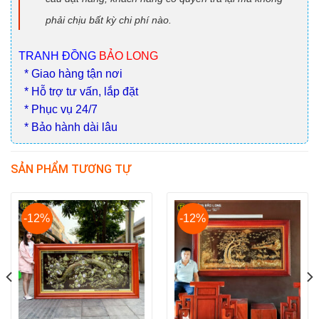
phải chịu bất kỳ chi phí nào.
TRANH ĐỒNG
BẢO LONG
* Giao hàng tận nơi
* Hỗ trợ tư vấn, lắp đặt
* Phục vụ 24/7
* Bảo hành dài lâu
SẢN PHẨM TƯƠNG TỰ
-12%
-12%