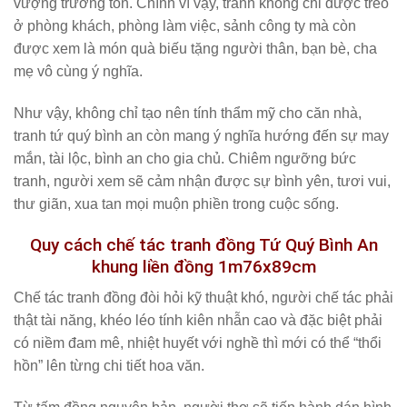
vượng trường tồn. Chính vì vậy, tranh không chỉ được treo
ở phòng khách, phòng làm việc, sảnh công ty mà còn
được xem là món quà biếu tặng người thân, bạn bè, cha
mẹ vô cùng ý nghĩa.
Như vậy, không chỉ tạo nên tính thẩm mỹ cho căn nhà,
tranh tứ quý bình an còn mang ý nghĩa hướng đến sự may
mắn, tài lộc, bình an cho gia chủ. Chiêm ngưỡng bức
tranh, người xem sẽ cảm nhận được sự bình yên, tươi vui,
thư giãn, xua tan mọi muộn phiền trong cuộc sống.
Quy cách chế tác tranh đồng Tứ Quý Bình An
khung liền đồng 1m76x89cm
Chế tác tranh đồng đòi hỏi kỹ thuật khó, người chế tác phải
thật tài năng, khéo léo tính kiên nhẫn cao và đặc biệt phải
có niềm đam mê, nhiệt huyết với nghề thì mới có thể “thổi
hồn” lên từng chi tiết hoa văn.