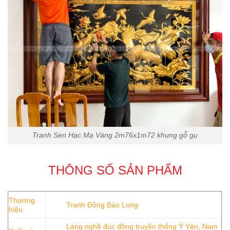
Tranh Sen Hạc Mạ Vàng 2m76x1m72 khung gỗ gụ
THÔNG SỐ SẢN PHẨM
Thương
Tranh Đồng Bảo Long
hiệu
Làng nghề đúc đồng truyền thống Ý Yên, Nam