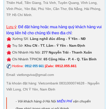
Thiên Huế, Tiền Giang, Trà Vinh, Tuyên Quang, Vĩnh Long,
Vĩnh Phúc, Yên Bái, Phú Yên, Cần Thơ, Đà Nẵng, Hải Phòng,
TP. Hồ Chí Minh.
Lưu ý
:
Để đặt hàng hoặc mua hàng quý khách hàng vui
lòng liên hệ cho chúng tôi theo địa chỉ
:
Xưởng SX:
Làng nghề đúc đồng - Ý Yên - NĐ
Trụ Sở:
Khu CN - TT. Lâm - Ý Yên - Nam Định
Chi Nhánh Hà Nội:
277 Nguyễn Trãi - Thanh Xuân
Chi Nhánh TPHCM:
65 Cộng Hòa - P. 4 - Q. Tân Bình
Hotline:
|Zalo: 0912.055.661
0912 055 661
Email
: vietlongviva@gmail.com
Tài khoản đặt hàng
: Vietcombank 0831000074628 - Nguyễn
Viết Long, CN Ý Yên, Nam Định
- Với khách hàng ở Hà Nội
MIỄN PHÍ
vận chuyển
(free ship) trong phạm vi nội thành.