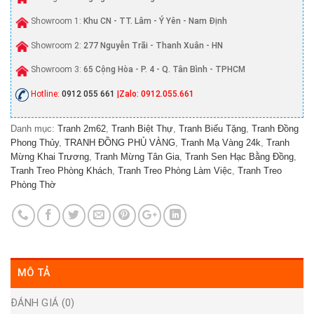
Showroom 1:
Khu CN - TT. Lâm - Ý Yên - Nam Định
Showroom 2:
277 Nguyễn Trãi - Thanh Xuân - HN
Showroom 3:
65 Cộng Hòa - P. 4 - Q. Tân Bình - TPHCM
Hotline:
0912 055 661
|Zalo: 0912.055.661
Danh mục:
Tranh 2m62
,
Tranh Biệt Thự
,
Tranh Biếu Tặng
,
Tranh Đồng
Phong Thủy
,
TRANH ĐỒNG PHỦ VÀNG
,
Tranh Mạ Vàng 24k
,
Tranh
Mừng Khai Trương
,
Tranh Mừng Tân Gia
,
Tranh Sen Hạc Bằng Đồng
,
Tranh Treo Phòng Khách
,
Tranh Treo Phòng Làm Việc
,
Tranh Treo
Phòng Thờ
MÔ TẢ
ĐÁNH GIÁ (0)