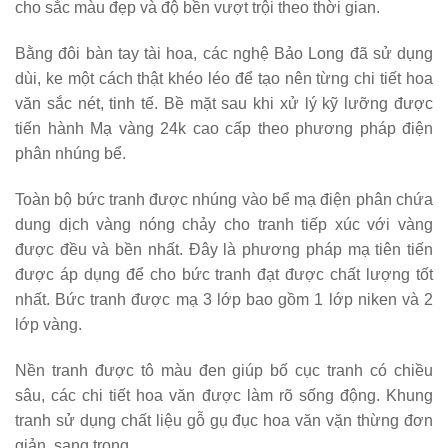
cho sắc màu đẹp và độ bền vượt trội theo thời gian.
Bằng đôi bàn tay tài hoa, các nghệ Bảo Long đã sử dụng
dùi, ke một cách thật khéo léo để tạo nên từng chi tiết hoa
văn sắc nét, tinh tế. Bề mặt sau khi xử lý kỹ lưỡng được
tiến hành Mạ vàng 24k cao cấp theo phương pháp điện
phân nhúng bể.
Toàn bộ bức tranh được nhúng vào bể mạ điện phân chứa
dung dịch vàng nóng chảy cho tranh tiếp xúc với vàng
được đều và bền nhất. Đây là phương pháp mạ tiên tiến
được áp dụng để cho bức tranh đạt được chất lượng tốt
nhất. Bức tranh được mạ 3 lớp bao gồm 1 lớp niken và 2
lớp vàng.
Nền tranh được tô màu đen giúp bố cục tranh có chiều
sâu, các chi tiết hoa văn được làm rõ sống động. Khung
tranh sử dụng chất liệu gỗ gụ đục hoa văn vặn thừng đơn
giản, sang trọng.