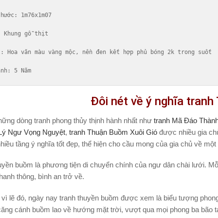
thước
: 1m76x1m07

: Khung gỗ thịt

t
: Hoa văn màu vàng mộc, nền đen kết hợp phủ bóng 2k trong suốt

ành
: 5 Năm
Đôi nét về ý nghĩa tran
hững dòng tranh phong thủy thịnh hành nhất như
tranh Mã Đáo Thàn
 Lý Ngư Vọng Nguyệt
,
tranh Thuận Buồm Xuôi Gió
được nhiều gia chủ
iều tầng ý nghĩa tốt đẹp, thể hiện cho cầu mong của gia chủ về một
uyền buồm là phương tiện di chuyển chính của ngư dân chài lưới. Mỗ
 hanh thông, bình an trở về.
vì lẽ đó, ngày nay tranh thuyền buồm được xem là biểu tượng phong
 căng cánh buồm lao về hướng mặt trời, vượt qua mọi phong ba bão 