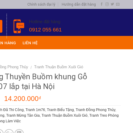
Chính sách đại lý
Hướng dẫn đặt hàng
Hotline đặt hàng
0912 055 661
ÁN HÀNG
LIÊN HỆ
Đồng Phong Thủy
Tranh Thuận Buồm Xuôi Gió
/
g Thuyền Buồm khung Gỗ
 lắp tại Hà Nội
14.200.000
₫
₫
h Đã Thi Công
,
Tranh 1m76
,
Tranh Biếu Tặng
,
Tranh Đồng Phong Thủy
,
ơng
,
Tranh Mừng Tân Gia
,
Tranh Thuận Buồm Xuôi Gió
,
Tranh Treo Phòng
òng Làm Việc