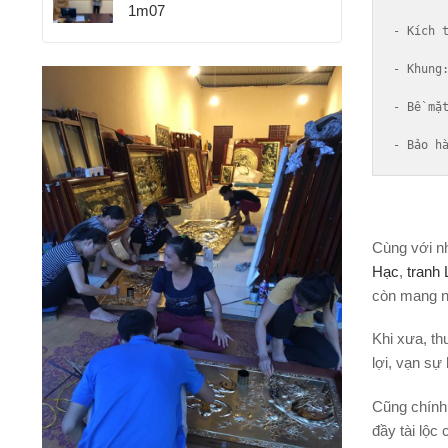
1m07
- 
Kích 
-
 Khung
-
 Bề mặ
-
 Bảo h
Cùng với n
Hạc
,
tranh
còn mang nh
Khi xưa, th
lợi, vạn sự
Cũng chính 
đầy tài lộc