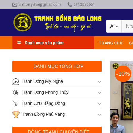
Skip
vietlongviva@gmail.com
0912055661
to
content
Danh mục sản phẩm
TRANG CHỦ
G
DANH MỤC TỔNG HỢP
-10%
Tranh Đồng Mỹ Nghệ
Tranh Đồng Phong Thủy
Tranh Chữ Bằng Đồng
Tranh Đồng Phủ Vàng
DÒNG TRANH CHUYÊN BIỆT