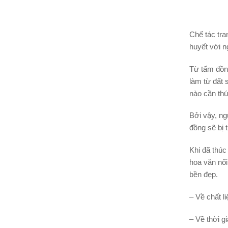
Chế tác tra
huyết với ng
Từ tấm đồng
làm từ đất 
nào cần thú
Bởi vậy, ng
đồng sẽ bị 
Khi đã thúc
hoa văn nổi
bền đẹp.
–
Về chất li
–
Về thời g