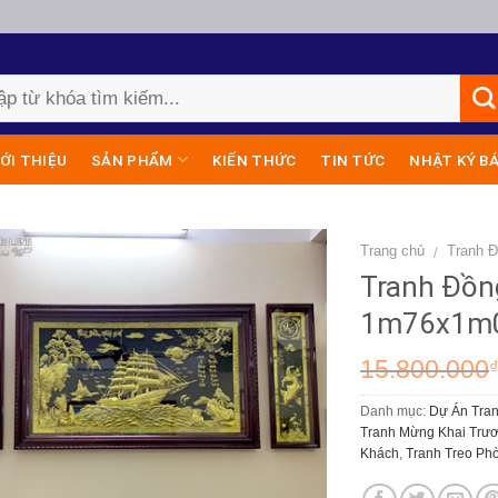
IỚI THIỆU
SẢN PHẨM
KIẾN THỨC
TIN TỨC
NHẬT KÝ B
Trang chủ
Tranh 
/
Tranh Đồn
1m76x1m07
15.800.000
Danh mục:
Dự Án Tran
Tranh Mừng Khai Trư
Khách
,
Tranh Treo Ph