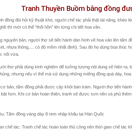
Tranh Thuyền Buồm bằng đồng đượ
nh đồng đòi hỏi kỹ thuật khó, người chế tác phải thật tài năng, khéo l
hề thì mới có thể “thổi hồn” lên từng chi tiết hoa văn.
 nguyên bản, người thợ sẽ tiến hành dán hình vẽ hoa văn lên tấm đ
sét, nhựa thông,… có độ mềm nhất định). Sau đó họ dùng búa thúc hoa
c nổi vừa.
ười thợ phải dùng kinh nghiệm để tưởng tượng nội dung sẽ hiện ra, t
thủng, nhưng nếu vì thế mà sử dụng những miếng đồng quá dày, hoa 
 cơ bản, tấm đồng phải được cậy khỏi bàn trám. Người thợ tiến hành
 bật hơn. Khi cơ bản hoàn thiện, tranh sẽ được sơn nền và phủ thêm
ệu
: Tấm đồng vàng dày 8 rem nhập khẩu tại Hàn Quốc
ian chế tác
: Tranh chế tác hoàn toàn thủ công nên thời gian chế tác k