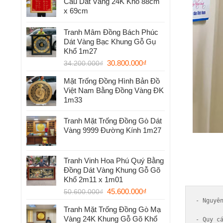
Cầu Dát Vàng 24K Khổ 88cm
x 69cm
Tranh Mâm Đồng Bách Phúc
Dát Vàng Bạc Khung Gỗ Gụ
Khổ 1m27
30.800.000
₫
34.200.000
₫
Mặt Trống Đồng Hình Bản Đồ
Việt Nam Bằng Đồng Vàng ĐK
1m33
Tranh Mặt Trống Đồng Gò Dát
Vàng 9999 Đường Kính 1m27
Tranh Vinh Hoa Phú Quý Bằng
Đồng Dát Vàng Khung Gỗ Gõ
Khổ 2m11 x 1m01
45.600.000
₫
50.600.000
₫
- 
Nguyê
Tranh Mặt Trống Đồng Gò Mạ
Vàng 24K Khung Gỗ Gõ Khổ
- 
Quy c