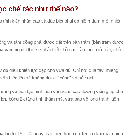
c chế tác như thế nào?
éo tính kiên nhẫn cao và đặc biệt phải có niềm đam mê, nhiệt
ồng và tấm đồng phải được đặt trên bàn trám (bàn trám được
 văn, người thợ sẽ phải biết chỗ nào cần thúc nổi hẳn, chỗ
ừ đó điều khiển lực đập cho vừa đủ. Chỉ hơi quá tay, miếng
văn hiện lên sẽ không được “căng” và sắc nét.
 dùng ve búa tạo hình hoa văn và đi các đường viền giúp cho
 lớp bóng 2k tăng tính thẩm mỹ, vừa bảo vệ lòng tranh luôn
há lâu từ 15 – 20 ngày, các bức tranh cỡ lớn có khi mất nhiều