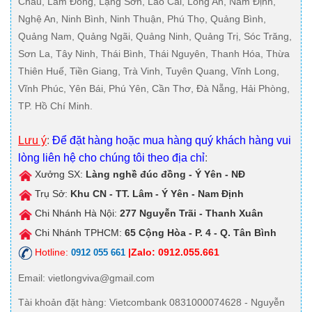
Châu, Lâm Đồng, Lạng Sơn, Lào Cai, Long An, Nam Định,
Nghệ An, Ninh Bình, Ninh Thuận, Phú Thọ, Quảng Bình,
Quảng Nam, Quảng Ngãi, Quảng Ninh, Quảng Trị, Sóc Trăng,
Sơn La, Tây Ninh, Thái Bình, Thái Nguyên, Thanh Hóa, Thừa
Thiên Huế, Tiền Giang, Trà Vinh, Tuyên Quang, Vĩnh Long,
Vĩnh Phúc, Yên Bái, Phú Yên, Cần Thơ, Đà Nẵng, Hải Phòng,
TP. Hồ Chí Minh.
Lưu ý
:
Để đặt hàng hoặc mua hàng quý khách hàng vui
lòng liên hệ cho chúng tôi theo địa chỉ
:
Xưởng SX:
Làng nghề đúc đồng - Ý Yên - NĐ
Trụ Sở:
Khu CN - TT. Lâm - Ý Yên - Nam Định
Chi Nhánh Hà Nội:
277 Nguyễn Trãi - Thanh Xuân
Chi Nhánh TPHCM:
65 Cộng Hòa - P. 4 - Q. Tân Bình
Hotline:
|Zalo: 0912.055.661
0912 055 661
Email
: vietlongviva@gmail.com
Tài khoản đặt hàng
: Vietcombank 0831000074628 - Nguyễn