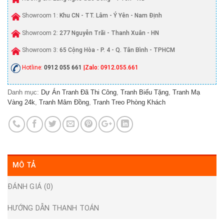
Showroom 1:
Khu CN - TT. Lâm - Ý Yên - Nam Định
Showroom 2:
277 Nguyễn Trãi - Thanh Xuân - HN
Showroom 3:
65 Cộng Hòa - P. 4 - Q. Tân Bình - TPHCM
Hotline:
0912 055 661
|Zalo: 0912.055.661
Danh mục:
Dự Án Tranh Đã Thi Công
,
Tranh Biếu Tặng
,
Tranh Mạ
Vàng 24k
,
Tranh Mâm Đồng
,
Tranh Treo Phòng Khách
MÔ TẢ
ĐÁNH GIÁ (0)
HƯỚNG DẪN THANH TOÁN