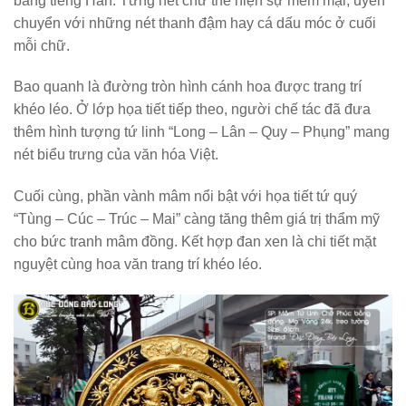
bằng tiếng Hán. Từng nét chữ thể hiện sự mềm mại, uyển
chuyển với những nét thanh đậm hay cá dấu móc ở cuối
mỗi chữ.
Bao quanh là đường tròn hình cánh hoa được trang trí
khéo léo. Ở lớp họa tiết tiếp theo, người chế tác đã đưa
thêm hình tượng tứ linh “Long – Lân – Quy – Phụng” mang
nét biểu trưng của văn hóa Việt.
Cuối cùng, phần vành mâm nổi bật với họa tiết tứ quý
“Tùng – Cúc – Trúc – Mai” càng tăng thêm giá trị thẩm mỹ
cho bức tranh mâm đồng. Kết hợp đan xen là chi tiết mặt
nguyệt cùng hoa văn trang trí khéo léo.