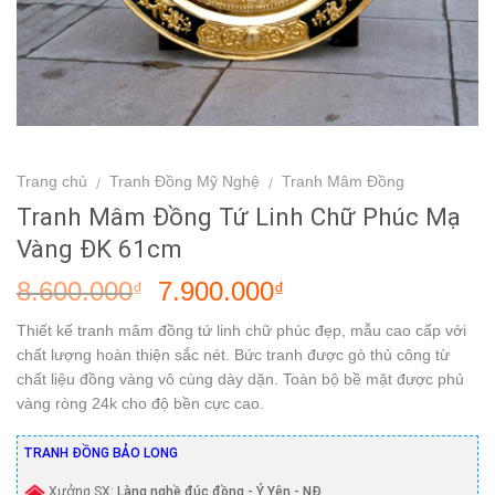
Trang chủ
Tranh Đồng Mỹ Nghệ
Tranh Mâm Đồng
/
/
Tranh Mâm Đồng Tứ Linh Chữ Phúc Mạ
Vàng ĐK 61cm
8.600.000
7.900.000
₫
₫
Thiết kế tranh mâm đồng tứ linh chữ phúc đẹp, mẫu cao cấp với
chất lượng hoàn thiện sắc nét. Bức tranh được gò thủ công từ
chất liệu đồng vàng vô cùng dày dặn. Toàn bộ bề mặt được phủ
vàng ròng 24k cho độ bền cực cao.
TRANH ĐỒNG BẢO LONG
Xưởng SX:
Làng nghề đúc đồng - Ý Yên - NĐ