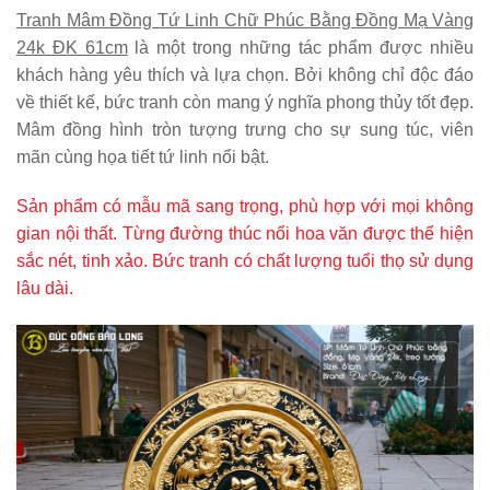
Tranh Mâm Đồng Tứ Linh Chữ Phúc Bằng Đồng Mạ Vàng
24k ĐK 61cm
là một trong những tác phẩm được nhiều
khách hàng yêu thích và lựa chọn. Bởi không chỉ độc đáo
về thiết kế, bức tranh còn mang ý nghĩa phong thủy tốt đẹp.
Mâm đồng hình tròn tượng trưng cho sự sung túc, viên
mãn cùng họa tiết tứ linh nổi bật.
Sản phẩm có mẫu mã sang trọng, phù hợp với mọi không
gian nội thất. Từng đường thúc nổi hoa văn được thể hiện
sắc nét, tinh xảo. Bức tranh có chất lượng tuổi thọ sử dụng
lâu dài.