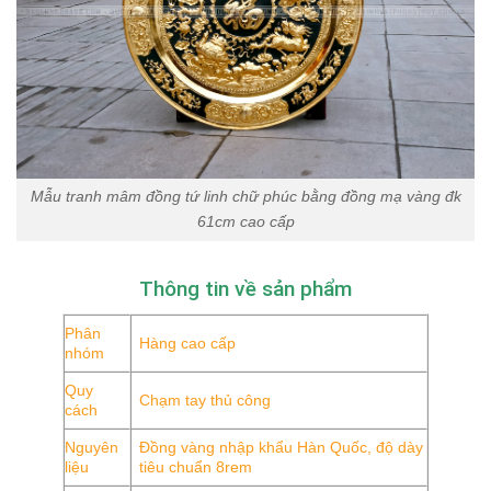
Mẫu tranh mâm đồng tứ linh chữ phúc bằng đồng mạ vàng đk
61cm cao cấp
Thông tin về sản phẩm
Phân
Hàng cao cấp
nhóm
Quy
Chạm tay thủ công
cách
Nguyên
Đồng vàng nhập khẩu Hàn Quốc, độ dày
liệu
tiêu chuẩn 8rem