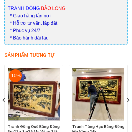
TRANH ĐỒNG
BẢO LONG
* Giao hàng tận nơi
* Hỗ trợ tư vấn, lắp đặt
* Phục vụ 24/7
* Bảo hành dài lâu
SẢN PHẨM TƯƠNG TỰ
-10%
Tranh Đồng Quê Bằng Đồng
Tranh Tùng Hạc Bằng Đồng
3m21 x 1m76 Mạ Vàng 24k
Mạ Vàng 24k