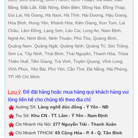
Bằng, Đắk Lắk, Đắk Nông, Điện Biên, Đồng Nai, Đồng Tháp,
Gia Lai, Hà Giang, Hà Nam, Hà Tĩnh, Hải Dương, Hậu Giang,
Hòa Bình, Hưng Yên, Khánh Hòa, Kiên Giang, Kon Tum, Lai
Châu, Lâm Đồng, Lạng Sơn, Lào Cai, Long An, Nam Định,
Nghệ An, Ninh Bình, Ninh Thuận, Phú Thọ, Quảng Bình,
Quảng Nam, Quảng Ngãi, Quảng Ninh, Quảng Trị, Sóc Trăng,
Sơn La, Tây Ninh, Thái Bình, Thái Nguyên, Thanh Hóa, Thừa
Thiên Huế, Tiền Giang, Trà Vinh, Tuyên Quang, Vĩnh Long,
Vĩnh Phúc, Yên Bái, Phú Yên, Cần Thơ, Đà Nẵng, Hải Phòng,
TP. Hồ Chí Minh.
Lưu ý
:
Để đặt hàng hoặc mua hàng quý khách hàng vui
lòng liên hệ cho chúng tôi theo địa chỉ
:
Xưởng SX:
Làng nghề đúc đồng - Ý Yên - NĐ
Trụ Sở:
Khu CN - TT. Lâm - Ý Yên - Nam Định
Chi Nhánh Hà Nội:
277 Nguyễn Trãi - Thanh Xuân
Chi Nhánh TPHCM:
65 Cộng Hòa - P. 4 - Q. Tân Bình