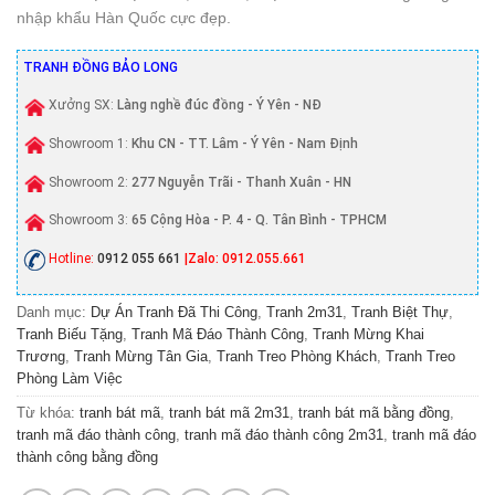
nhập khẩu Hàn Quốc cực đẹp.
TRANH ĐỒNG BẢO LONG
Xưởng SX:
Làng nghề đúc đồng - Ý Yên - NĐ
Showroom 1:
Khu CN - TT. Lâm - Ý Yên - Nam Định
Showroom 2:
277 Nguyễn Trãi - Thanh Xuân - HN
Showroom 3:
65 Cộng Hòa - P. 4 - Q. Tân Bình - TPHCM
Hotline:
0912 055 661
|Zalo: 0912.055.661
Danh mục:
Dự Án Tranh Đã Thi Công
,
Tranh 2m31
,
Tranh Biệt Thự
,
Tranh Biếu Tặng
,
Tranh Mã Đáo Thành Công
,
Tranh Mừng Khai
Trương
,
Tranh Mừng Tân Gia
,
Tranh Treo Phòng Khách
,
Tranh Treo
Phòng Làm Việc
Từ khóa:
tranh bát mã
,
tranh bát mã 2m31
,
tranh bát mã bằng đồng
,
tranh mã đáo thành công
,
tranh mã đáo thành công 2m31
,
tranh mã đáo
thành công bằng đồng