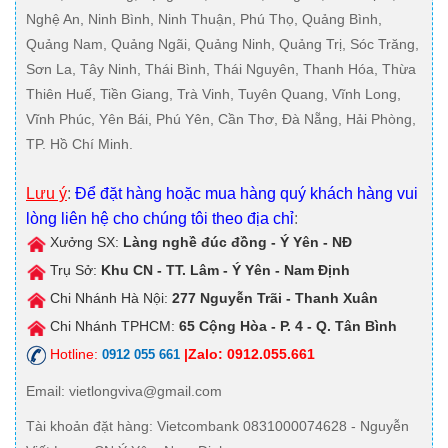
Nghệ An, Ninh Bình, Ninh Thuận, Phú Thọ, Quảng Bình,
Quảng Nam, Quảng Ngãi, Quảng Ninh, Quảng Trị, Sóc Trăng,
Sơn La, Tây Ninh, Thái Bình, Thái Nguyên, Thanh Hóa, Thừa
Thiên Huế, Tiền Giang, Trà Vinh, Tuyên Quang, Vĩnh Long,
Vĩnh Phúc, Yên Bái, Phú Yên, Cần Thơ, Đà Nẵng, Hải Phòng,
TP. Hồ Chí Minh.
Lưu ý
:
Để đặt hàng hoặc mua hàng quý khách hàng vui
lòng liên hệ cho chúng tôi theo địa chỉ
:
Xưởng SX:
Làng nghề đúc đồng - Ý Yên - NĐ
Trụ Sở:
Khu CN - TT. Lâm - Ý Yên - Nam Định
Chi Nhánh Hà Nội:
277 Nguyễn Trãi - Thanh Xuân
Chi Nhánh TPHCM:
65 Cộng Hòa - P. 4 - Q. Tân Bình
Hotline:
|Zalo: 0912.055.661
0912 055 661
Email
: vietlongviva@gmail.com
Tài khoản đặt hàng
: Vietcombank 0831000074628 - Nguyễn