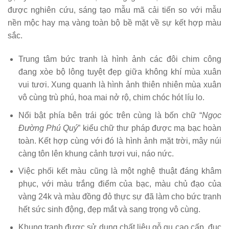
được nghiên cứu, sáng tạo mẫu mã cải tiến so với mẫu
nền mộc hay mạ vàng toàn bộ bề mặt về sự kết hợp màu
sắc.
Trung tâm bức tranh là hình ảnh các đôi chim công
đang xòe bộ lông tuyệt đẹp giữa không khí mùa xuân
vui tươi. Xung quanh là hình ảnh thiên nhiên mùa xuân
vô cùng trù phú, hoa mai nở rộ, chim chóc hót líu lo.
Nổi bật phía bên trái góc trên cùng là bốn chữ “
Ngọc
Đường Phú Quý
” kiểu chữ thư pháp được mạ bạc hoàn
toàn. Kết hợp cùng với đó là hình ảnh mặt trời, mây núi
càng tôn lên khung cảnh tươi vui, náo nức.
Việc phối kết màu cũng là một nghệ thuật đáng khâm
phục, với màu trắng điểm của bạc, màu chủ đạo của
vàng 24k và màu đồng đỏ thực sự đã làm cho bức tranh
hết sức sinh động, đẹp mắt và sang trọng vô cùng.
Khung tranh được sử dụng chất liệu gỗ gụ cao cấp, đục