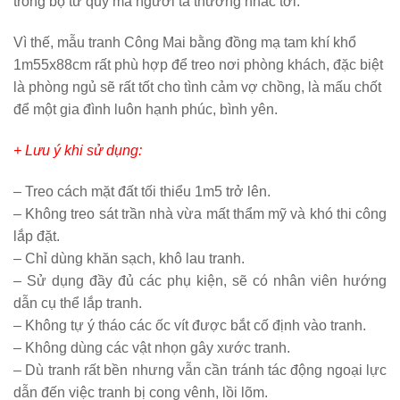
trong bộ tứ quý mà người ta thường nhắc tới.
Vì thế, mẫu tranh Công Mai bằng đồng mạ tam khí khổ
1m55x88cm rất phù hợp để treo nơi phòng khách, đặc biệt
là phòng ngủ sẽ rất tốt cho tình cảm vợ chồng, là mấu chốt
để một gia đình luôn hạnh phúc, bình yên.
+ Lưu ý khi sử dụng:
– Treo cách mặt đất tối thiểu 1m5 trở lên.
– Không treo sát trần nhà vừa mất thẩm mỹ và khó thi công
lắp đặt.
– Chỉ dùng khăn sạch, khô lau tranh.
– Sử dụng đầy đủ các phụ kiện, sẽ có nhân viên hướng
dẫn cụ thể lắp tranh.
– Không tự ý tháo các ốc vít được bắt cố định vào tranh.
– Không dùng các vật nhọn gây xước tranh.
– Dù tranh rất bền nhưng vẫn cần tránh tác động ngoại lực
dẫn đến việc tranh bị cong vênh, lồi lõm.