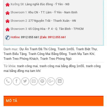
Xưởng SX:
Làng nghề đúc đồng - Ý Yên - NĐ
Showroom 1:
Khu CN - TT. Lâm - Ý Yên - Nam Định
Showroom 2:
277 Nguyễn Trãi - Thanh Xuân - HN
Showroom 3:
65 Cộng Hòa - P. 4 - Q. Tân Bình - TPHCM
Hotline:
0912 055 661
|Zalo: 0912.055.661
Danh mục:
Dự Án Tranh Đã Thi Công
,
Tranh 1m55
,
Tranh Biệt Thự
,
Tranh Biếu Tặng
,
Tranh Công Mai Bằng Đồng
,
Tranh Mạ Tam Khí
,
Tranh Treo Phòng Khách
,
Tranh Treo Phòng Ngủ
Từ khóa:
tranh công mai
,
tranh công mai bằng đồng 1m55
,
tranh công
mai bằng đồng mạ tam khí
MÔ TẢ