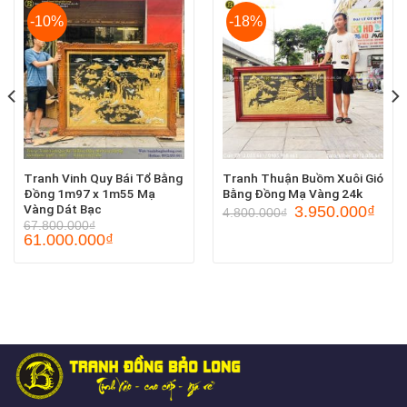
-10%
-18%
Tranh Vinh Quy Bái Tổ Bằng
Tranh Thuận Buồm Xuôi Gió
Đồng 1m97 x 1m55 Mạ
Bằng Đồng Mạ Vàng 24k
Vàng Dát Bạc
3.950.000
₫
4.800.000
₫
67.800.000
₫
61.000.000
₫