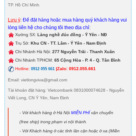
TP. Hồ Chí Minh.
Lưu ý
:
Để đặt hàng hoặc mua hàng quý khách hàng vui
lòng liên hệ cho chúng tôi theo địa chỉ
:
Xưởng SX:
Làng nghề đúc đồng - Ý Yên - NĐ
Trụ Sở:
Khu CN - TT. Lâm - Ý Yên - Nam Định
Chi Nhánh Hà Nội:
277 Nguyễn Trãi - Thanh Xuân
Chi Nhánh TPHCM:
65 Cộng Hòa - P. 4 - Q. Tân Bình
Hotline:
|Zalo: 0912.055.661
0912 055 661
Email
: vietlongviva@gmail.com
Tài khoản đặt hàng
: Vietcombank 0831000074628 - Nguyễn
Viết Long, CN Ý Yên, Nam Định
- Với khách hàng ở Hà Nội
MIỄN PHÍ
vận chuyển
(free ship) trong phạm vi nội thành.
- Với Khách hàng ở các tỉnh lân cận hoặc ở xa (Miền