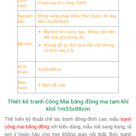
Chạm tay thủ công 100%
cách
Nguyên
Đồng vàng nhập khẩu Hàn Quốc, độ dày
liệu
tiêu chuẩn 8rem
Mạ tam khí vàng, bạc, đồng, nền đen
kết hợp phủ bóng 2k
Bề mặt
Khung gỗ gụ đục hoa văn vặn thừng,
có kính dày 4 ly
Kích
1m55x88cm
thước
Bảo
5 Năm bề mặt
hành
Thiết kế tranh Công Mai bằng đồng mạ tam khí
khổ 1m55x88cm
Thể hiện kỹ thuật chế tác tranh đồng đỉnh cao, mẫu
tranh
công mai bằng đồng
với kiểu dáng, mẫu mã sang trọng, là
gợi ý hoàn hảo cho mọi không gian nội thất. Bức tranh