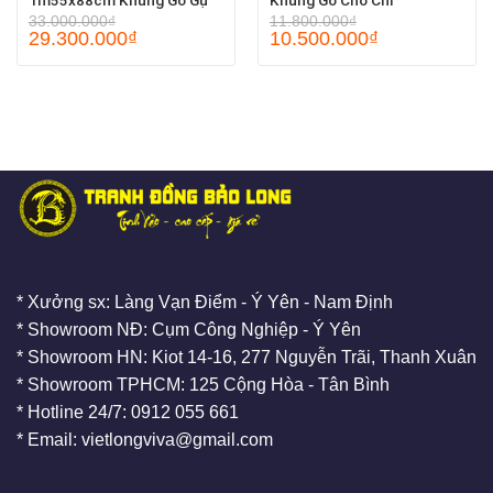
1m55x88cm Khung Gỗ Gụ
Khung Gỗ Chò Chỉ
33.000.000
₫
11.800.000
₫
29.300.000
₫
10.500.000
₫
* Xưởng sx: Làng Vạn Điểm - Ý Yên - Nam Định
* Showroom NĐ: Cụm Công Nghiệp - Ý Yên
* Showroom HN: Kiot 14-16, 277 Nguyễn Trãi, Thanh Xuân
* Showroom TPHCM: 125 Cộng Hòa - Tân Bình
* Hotline 24/7: 0912 055 661
* Email: vietlongviva@gmail.com