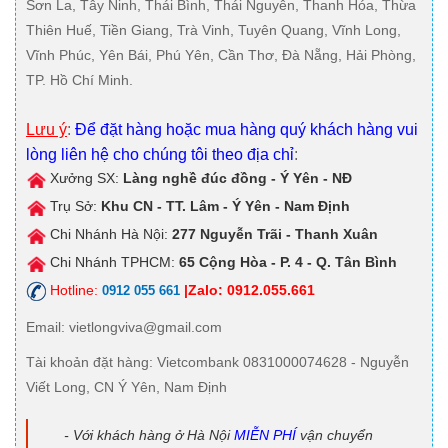
Sơn La, Tây Ninh, Thái Bình, Thái Nguyên, Thanh Hóa, Thừa
Thiên Huế, Tiền Giang, Trà Vinh, Tuyên Quang, Vĩnh Long,
Vĩnh Phúc, Yên Bái, Phú Yên, Cần Thơ, Đà Nẵng, Hải Phòng,
TP. Hồ Chí Minh.
Lưu ý
:
Để đặt hàng hoặc mua hàng quý khách hàng vui
lòng liên hệ cho chúng tôi theo địa chỉ
:
Xưởng SX:
Làng nghề đúc đồng - Ý Yên - NĐ
Trụ Sở:
Khu CN - TT. Lâm - Ý Yên - Nam Định
Chi Nhánh Hà Nội:
277 Nguyễn Trãi - Thanh Xuân
Chi Nhánh TPHCM:
65 Cộng Hòa - P. 4 - Q. Tân Bình
Hotline:
|Zalo: 0912.055.661
0912 055 661
Email
: vietlongviva@gmail.com
Tài khoản đặt hàng
: Vietcombank 0831000074628 - Nguyễn
Viết Long, CN Ý Yên, Nam Định
- Với khách hàng ở Hà Nội
MIỄN PHÍ
vận chuyển