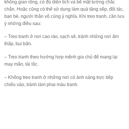
không gian rộng, có đủ diện tích và bề mặt tường chắc
chắn. Hoặc cũng có thể sử dụng làm quà tặng sếp, đối tác,
bạn bè, người thân vô cùng ý nghĩa. Khi treo tranh, cần lưu
ý những điều sau:
– Treo tranh ở nơi cao ráo, sạch sẽ, tránh những nơi ẩm
thấp, bụi bẩn.
– Treo tranh theo hướng hợp mệnh gia chủ để mang lại
may mắn, tài lộc.
– Không treo tranh ở những nơi có ánh sáng trực tiếp
chiếu vào, tránh làm phai màu tranh.