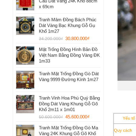
Cầu Dát Vàng 24K Khổ 88cm
x 69cm
Tranh Mâm Đồng Bách Phúc
Dát Vàng Bạc Khung Gỗ Gụ
Khổ 1m27
30.800.000
₫
34.200.000
₫
Mặt Trống Đồng Hình Bản Đồ
Việt Nam Bằng Đồng Vàng ĐK
1m33
Tranh Mặt Trống Đồng Gò Dát
Vàng 9999 Đường Kính 1m27
Tranh Vinh Hoa Phú Quý Bằng
Đồng Dát Vàng Khung Gỗ Gõ
Khổ 2m11 x 1m01
45.600.000
₫
50.600.000
₫
Yếu tố
Tranh Mặt Trống Đồng Gò Mạ
Quy cách
Vàng 24K Khung Gỗ Gõ Khổ