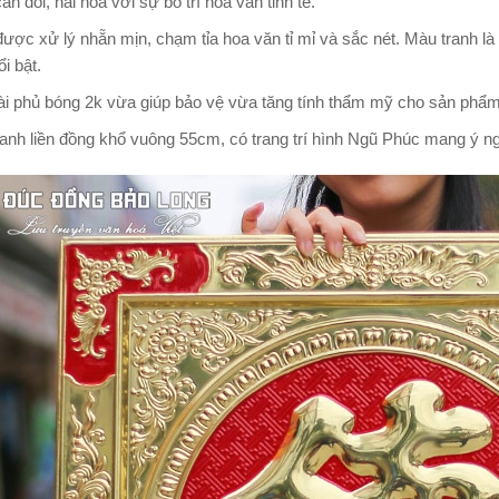
ân đối, hài hòa với sự bố trí hoa văn tinh tế.
ược xử lý nhẵn mịn, chạm tỉa hoa văn tỉ mỉ và sắc nét. Màu tranh l
i bật.
i phủ bóng 2k vừa giúp bảo vệ vừa tăng tính thẩm mỹ cho sản phẩm
anh liền đồng khổ vuông 55cm, có trang trí hình Ngũ Phúc mang ý 