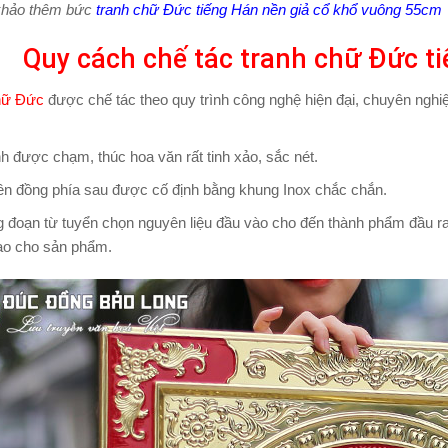
hảo thêm bức
tranh chữ Đức tiếng Hán nền giả cổ khổ vuông 55cm
Quy cách chế tác tranh chữ Đức 
hữ Đức
được chế tác theo quy trình công nghệ hiện đại, chuyên ngh
h được chạm, thúc hoa văn rất tinh xảo, sắc nét.
ền đồng phía sau được cố định bằng khung Inox chắc chắn.
 đoạn từ tuyển chọn nguyên liệu đầu vào cho đến thành phẩm đầu r
ao cho sản phẩm.