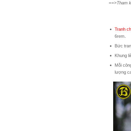
==>
Tham k
Tranh c
6rem.
Bức tran
Khung li
Mỗi công
lượng c