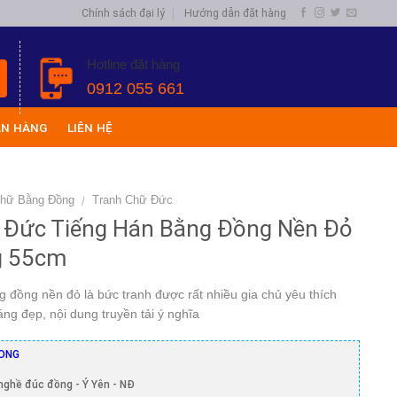
Chính sách đại lý
Hướng dẫn đặt hàng
Hotline đặt hàng
0912 055 661
ÁN HÀNG
LIÊN HỆ
Chữ Bằng Đồng
Tranh Chữ Đức
/
 Đức Tiếng Hán Bằng Đồng Nền Đỏ
g 55cm
 đồng nền đỏ là bức tranh được rất nhiều gia chủ yêu thích
áng đẹp, nội dung truyền tải ý nghĩa
ONG
nghề đúc đồng - Ý Yên - NĐ