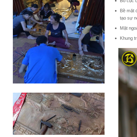
Bố cục c
Bề mặt đ
tạo sự nổ
Mặt ngoà
Khung tr