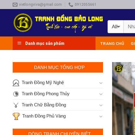
Skip
vietlongviva@gmail.com
0912055661
to
content
Danh mục sản phẩm
TRANG CHỦ
G
DANH MỤC TỔNG HỢP
Tranh Đồng Mỹ Nghệ
Tranh Đồng Phong Thủy
Tranh Chữ Bằng Đồng
Tranh Đồng Phủ Vàng
DÒNG TRANH CHUYÊN BIỆT