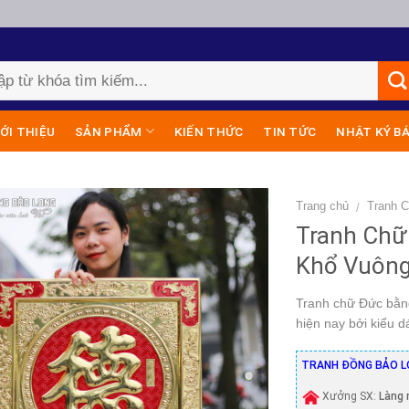
IỚI THIỆU
SẢN PHẨM
KIẾN THỨC
TIN TỨC
NHẬT KÝ B
Trang chủ
Tranh 
/
Tranh Chữ
Khổ Vuôn
Tranh chữ Đức bằng
hiện nay bởi kiểu d
TRANH ĐỒNG BẢO L
Xưởng SX:
Làng 