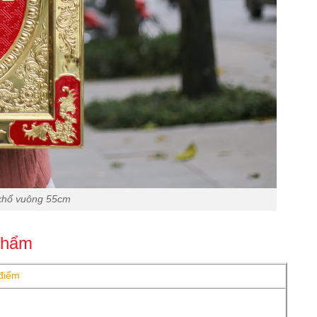
 khổ vuông 55cm
phẩm
điểm