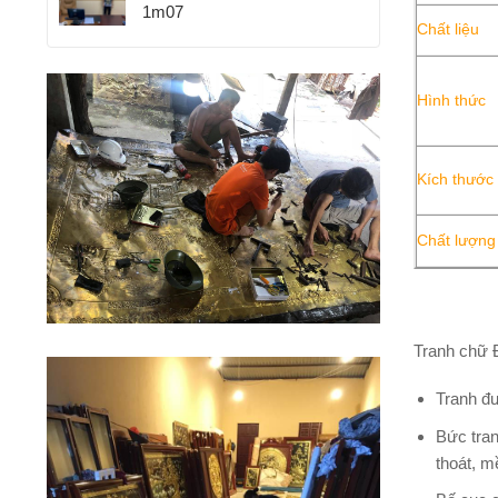
1m07
Chất liệu
Hình thức
Kích thước
Chất lượng
Tranh chữ Đ
Tranh đư
Bức tran
thoát, m