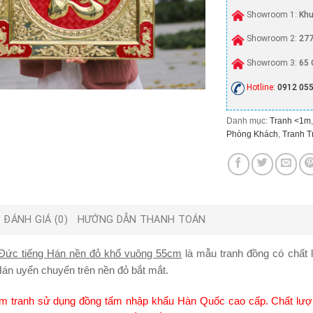
Showroom 1:
Khu
Showroom 2:
277
Showroom 3:
65 
Hotline:
0912 055
Danh mục:
Tranh <1m
Phòng Khách
,
Tranh T
ĐÁNH GIÁ (0)
HƯỚNG DẪN THANH TOÁN
Đức tiếng Hán nền đỏ khổ vuông 55cm
là mẫu tranh đồng có chất l
án uyển chuyển trên nền đỏ bắt mắt.
làm tranh sử dụng đồng tấm nhập khẩu Hàn Quốc cao cấp. Chất lượng