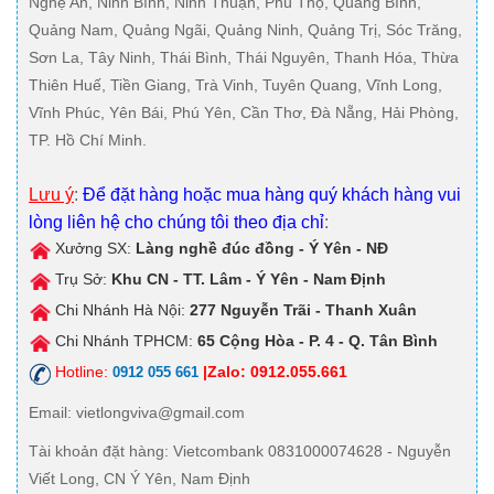
Nghệ An, Ninh Bình, Ninh Thuận, Phú Thọ, Quảng Bình,
Quảng Nam, Quảng Ngãi, Quảng Ninh, Quảng Trị, Sóc Trăng,
Sơn La, Tây Ninh, Thái Bình, Thái Nguyên, Thanh Hóa, Thừa
Thiên Huế, Tiền Giang, Trà Vinh, Tuyên Quang, Vĩnh Long,
Vĩnh Phúc, Yên Bái, Phú Yên, Cần Thơ, Đà Nẵng, Hải Phòng,
TP. Hồ Chí Minh.
Lưu ý
:
Để đặt hàng hoặc mua hàng quý khách hàng vui
lòng liên hệ cho chúng tôi theo địa chỉ
:
Xưởng SX:
Làng nghề đúc đồng - Ý Yên - NĐ
Trụ Sở:
Khu CN - TT. Lâm - Ý Yên - Nam Định
Chi Nhánh Hà Nội:
277 Nguyễn Trãi - Thanh Xuân
Chi Nhánh TPHCM:
65 Cộng Hòa - P. 4 - Q. Tân Bình
Hotline:
|Zalo: 0912.055.661
0912 055 661
Email
: vietlongviva@gmail.com
Tài khoản đặt hàng
: Vietcombank 0831000074628 - Nguyễn
Viết Long, CN Ý Yên, Nam Định