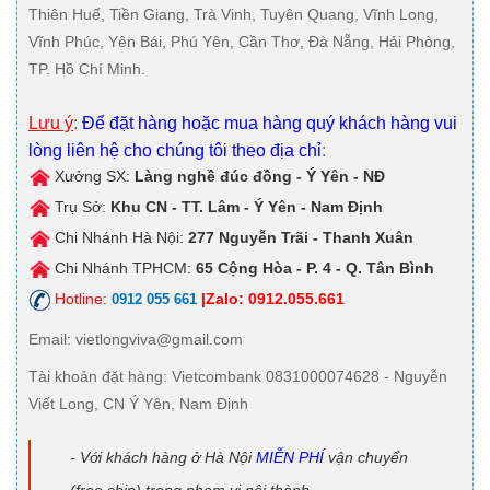
Thiên Huế, Tiền Giang, Trà Vinh, Tuyên Quang, Vĩnh Long,
Vĩnh Phúc, Yên Bái, Phú Yên, Cần Thơ, Đà Nẵng, Hải Phòng,
TP. Hồ Chí Minh.
Lưu ý
:
Để đặt hàng hoặc mua hàng quý khách hàng vui
lòng liên hệ cho chúng tôi theo địa chỉ
:
Xưởng SX:
Làng nghề đúc đồng - Ý Yên - NĐ
Trụ Sở:
Khu CN - TT. Lâm - Ý Yên - Nam Định
Chi Nhánh Hà Nội:
277 Nguyễn Trãi - Thanh Xuân
Chi Nhánh TPHCM:
65 Cộng Hòa - P. 4 - Q. Tân Bình
Hotline:
|Zalo: 0912.055.661
0912 055 661
Email
: vietlongviva@gmail.com
Tài khoản đặt hàng
: Vietcombank 0831000074628 - Nguyễn
Viết Long, CN Ý Yên, Nam Định
- Với khách hàng ở Hà Nội
MIỄN PHÍ
vận chuyển
(free ship) trong phạm vi nội thành.