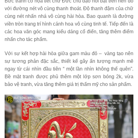
Bức tranh có họa tiết chữ Đức chủ đạo nổi bật trên nền đỏ
với đường nét vô cùng thanh thoát. Độ thanh đậm của chữ
cùng nét nhấn nhá vô cùng hài hòa. Bao quanh là đường
viền tròn trang trí hình cánh hoa vô cùng tinh tế. Tiếp đến là
các hoa văn góc mang kiểu dáng cổ điển, tăng thêm điểm
nhấn cho tác phẩm.
Với sự kết hợp hài hòa giữa gam màu đỏ – vàng tạo nên
sự tương phản đặc sắc, thiết kế gây ấn tượng mạnh mẽ
ngay từ cái nhìn đầu tiên “ một lần nhìn không thể quên”.
Bề mặt tranh được phủ thêm một lớp sơn bóng 2k, vừa
bảo vệ tranh, vừa tăng thêm giá trị thẩm mỹ cho sản phẩm.