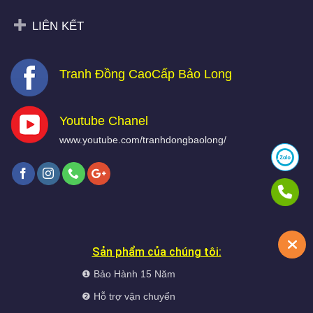
Tranh Đồng CaoCấp Bảo Long
Youtube Chanel
www.youtube.com/tranhdongbaolong/
Sản phẩm của chúng tôi:
❶ Bảo Hành 15 Năm
❷ Hỗ trợ vận chuyển
☎ GỌI NGAY: 0912 055 661