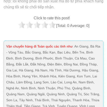
Click to rate this post!
[Total:
0
Average:
0
]
Vận chuyển hàng đi Toàn quốc các tỉnh như
: An Giang, Bà Rịa
- Vũng Tàu, Bắc Giang, Bắc Kạn, Bạc Liêu, Bến Tre, Bình
Định, Bình Dương, Bình Phước, Bình Thuận, Cà Mau, Cao
Bằng, Đắk Lắk, Đắk Nông, Điện Biên, Đồng Nai, Đồng Tháp,
Gia Lai, Hà Giang, Hà Nam, Hà Tĩnh, Hải Dương, Hậu Giang,
Hòa Bình, Hưng Yên, Khánh Hòa, Kiên Giang, Kon Tum, Lai
Châu, Lâm Đồng, Lạng Sơn, Lào Cai, Long An, Nam Định,
Nghệ An, Ninh Bình, Ninh Thuận, Phú Thọ, Quảng Bình,
Quảng Nam, Quảng Ngãi, Quảng Ninh, Quảng Trị, Sóc Trăng,
Sơn La, Tây Ninh, Thái Bình, Thái Nguyên, Thanh Hóa, Thừa
Thiên Huế, Tiền Giang, Trà Vinh, Tuyên Quang, Vĩnh Long,
Vĩnh Phúc, Yên Bái, Phú Yên, Cần Thơ, Đà Nẵng, Hải Phòng,
TP. Hồ Chí Minh.