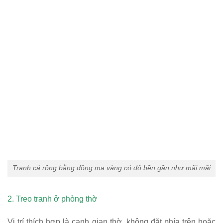
Tranh cá rồng bằng đồng mạ vàng có độ bền gần như mãi mãi
2. Treo tranh ở phòng thờ
Vị trí thích hợp là cạnh gian thờ, không đặt phía trên hoặc
đối diện ảnh thờ. Treo tranh Cá Rồng trong phòng thờ thể
hiện cầu mong bình an, hạnh phúc cho gia chủ.