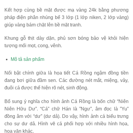
Kết hợp cùng bề mặt được mạ vàng 24k bằng phương
pháp điện phân nhúng bể 3 lớp (1 lớp niken, 2 lớp vàng)
giúp vàng bám chặt lên bề mặt tranh.
Khung gỗ thịt dày dặn, phủ sơn bóng bảo vệ khỏi hiện
tượng mối mọt, cong, vênh.
Mô tả sản phẩm
Nổi bật chính giữa là họa tiết Cá Rồng ngậm đồng tiền
đang bơi giữa đầm sen. Các đường nét mắt, miệng, vảy,
đuôi cá được thể hiện rõ nét, sinh động.
Bổ sung ý nghĩa cho hình ảnh Cá Rồng là bốn chữ “Niên
Niên Hữu Dư”. “Cá” chữ Hán là ”Ngư”, âm đọc là ”Yu”
đồng âm với “dư” (dư dả). Do vậy, hình ảnh cá biểu trưng
cho sự dư dả. Hình vẽ cá phối hợp với nhiều hình họa,
hoa văn khác.