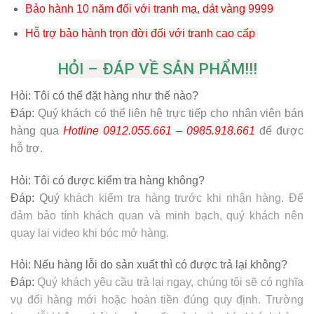
HỎI – ĐÁP VỀ SẢN PHẨM!!!
Hỏi:
Tôi có thể đặt hàng như thế nào?
Đáp:
Quý khách có thể liên hệ trực tiếp cho nhân viên bán
hàng qua
Hotline 0912.055.661 – 0985.918.661
để được
hỗ trợ.
Hỏi:
Tôi có được kiểm tra hàng không?
Đáp:
Quý
khách kiểm tra hàng trước khi nhận hàng. Để
đảm bảo tính khách quan và minh bạch, quý khách nên
quay lại video khi bóc mở hàng.
Hỏi:
Nếu hàng lỗi do sản xuất thì có được trả lại không?
Đáp:
Quý khách yêu cầu trả lại ngay, chúng tôi sẽ có nghĩa
vụ đổi hàng mới hoặc hoàn tiền đúng quy định. Trường
hợp: lỗi không phải do sản xuất mà do từ phía khách hàng
chúng tôi sẽ từ chối tiếp nhận.