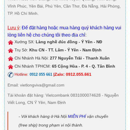
Lưu ý
:
Để đặt hàng hoặc mua hàng quý khách hàng vui
lòng liên hệ cho chúng tôi theo địa chỉ
:
Xưởng SX:
Làng nghề đúc đồng - Ý Yên - NĐ
Trụ Sở:
Khu CN - TT. Lâm - Ý Yên - Nam Định
Chi Nhánh Hà Nội:
277 Nguyễn Trãi - Thanh Xuân
Chi Nhánh TPHCM:
65 Cộng Hòa - P. 4 - Q. Tân Bình
Hotline:
|Zalo: 0912.055.661
0912 055 661
Email
: vietlongviva@gmail.com
Tài khoản đặt hàng
: Vietcombank 0831000074628 - Nguyễn
Viết Long, CN Ý Yên, Nam Định
- Với khách hàng ở Hà Nội
MIỄN PHÍ
vận chuyển
(free ship) trong phạm vi nội thành.
- Với Khách hàng ở các tỉnh lân cận hoặc ở xa (Miền
Trung, Miền Nam) Hàng sẽ được đóng kiện đảm bảo