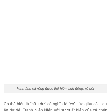
Hình ảnh cá rồng được thể hiện sinh động, rõ nét
Có thể hiểu là “hữu dư” có nghĩa là “có”, tức giàu có – dư
ăn dư để. Tranh Niên Niên với sự xuất hiện của cá chép
và cảnh vật khác gọi là Niên niên hữu dư – tức là năm nào