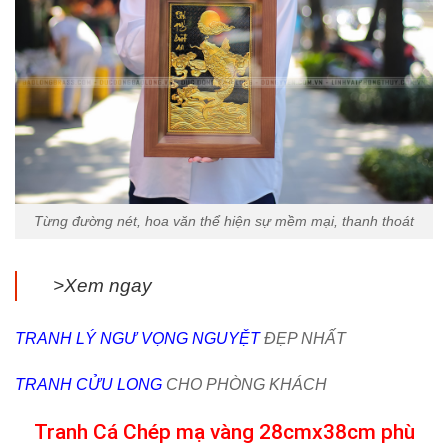
Từng đường nét, hoa văn thể hiện sự mềm mại, thanh thoát
>Xem ngay
TRANH LÝ NGƯ VỌNG NGUYỆT
ĐẸP NHẤT
TRANH CỬU LONG
CHO PHÒNG KHÁCH
Tranh Cá Chép mạ vàng 28cmx38cm phù