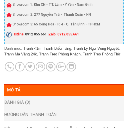
Showroom 1:
Khu CN - TT. Lâm - Ý Yên - Nam Định
Showroom 2:
277 Nguyễn Trãi - Thanh Xuân - HN
Showroom 3:
65 Cộng Hòa - P. 4 - Q. Tân Bình - TPHCM
Hotline:
0912 055 661
|Zalo: 0912.055.661
Danh mục:
Tranh <1m
,
Tranh Biếu Tặng
,
Tranh Lý Ngư Vọng Nguyệt
,
Tranh Mạ Vàng 24k
,
Tranh Treo Phòng Khách
,
Tranh Treo Phòng Thờ
MÔ TẢ
ĐÁNH GIÁ (0)
HƯỚNG DẪN THANH TOÁN