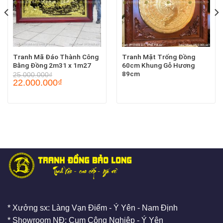
Tranh Mã Đáo Thành Công
Tranh Mặt Trống Đồng
Bằng Đồng 2m31 x 1m27
60cm Khung Gỗ Hương
89cm
25.000.000
₫
22.000.000
₫
* Xưởng sx: Làng Vạn Điểm - Ý Yên - Nam Định
* Showroom NĐ: Cụm Công Nghiệp - Ý Yên