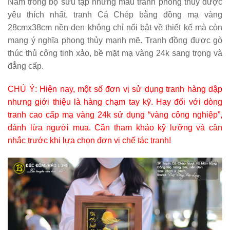
Nằm trong bộ sưu tập những mẫu tranh phong thủy được
yêu thích nhất,
tranh Cá Chép bằng đồng mạ vàng
28cmx38cm nền đen
không chỉ nổi bật về thiết kế mà còn
mang ý nghĩa phong thủy mạnh mẽ. Tranh đồng được gò
thúc thủ công tinh xảo, bề mặt mạ vàng 24k sang trọng và
đẳng cấp.
CHÚ Ý: Hiện nay, một số đơn vị sử dụng tranh hàng dập
nhưng giới thiệu là hàng chạm tay kỹ. Hay đối với dòng
tranh cao cấp mạ vàng 24k sử dụng “vàng công nghiệp”,
đánh lừa người mua. Cần tham khảo kỹ lưỡng và cân
nhắc trước khi lựa chọn đơn vị chế tác tranh!