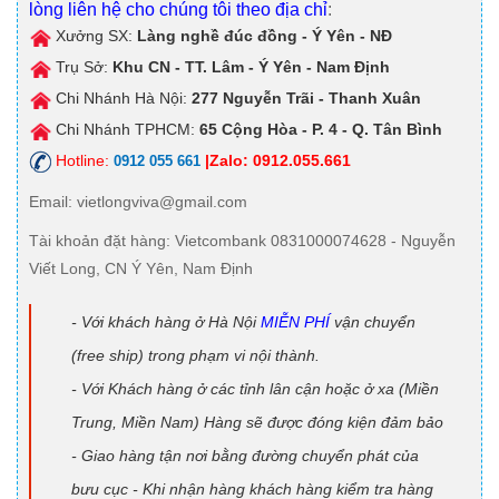
lòng liên hệ cho chúng tôi theo địa chỉ
:
Xưởng SX:
Làng nghề đúc đồng - Ý Yên - NĐ
Trụ Sở:
Khu CN - TT. Lâm - Ý Yên - Nam Định
Chi Nhánh Hà Nội:
277 Nguyễn Trãi - Thanh Xuân
Chi Nhánh TPHCM:
65 Cộng Hòa - P. 4 - Q. Tân Bình
Hotline:
|Zalo: 0912.055.661
0912 055 661
Email
: vietlongviva@gmail.com
Tài khoản đặt hàng
: Vietcombank 0831000074628 - Nguyễn
Viết Long, CN Ý Yên, Nam Định
- Với khách hàng ở Hà Nội
MIỄN PHÍ
vận chuyển
(free ship) trong phạm vi nội thành.
- Với Khách hàng ở các tỉnh lân cận hoặc ở xa (Miền
Trung, Miền Nam) Hàng sẽ được đóng kiện đảm bảo
- Giao hàng tận nơi bằng đường chuyển phát của
bưu cục - Khi nhận hàng khách hàng kiểm tra hàng