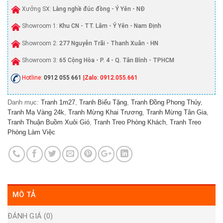
Xưởng SX:
Làng nghề đúc đồng - Ý Yên - NĐ
Showroom 1:
Khu CN - TT. Lâm - Ý Yên - Nam Định
Showroom 2:
277 Nguyễn Trãi - Thanh Xuân - HN
Showroom 3:
65 Cộng Hòa - P. 4 - Q. Tân Bình - TPHCM
Hotline:
0912 055 661
|Zalo: 0912.055.661
Danh mục:
Tranh 1m27
,
Tranh Biếu Tặng
,
Tranh Đồng Phong Thủy
,
Tranh Mạ Vàng 24k
,
Tranh Mừng Khai Trương
,
Tranh Mừng Tân Gia
,
Tranh Thuận Buồm Xuôi Gió
,
Tranh Treo Phòng Khách
,
Tranh Treo
Phòng Làm Việc
MÔ TẢ
ĐÁNH GIÁ (0)