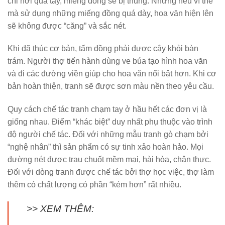
chỉ hơi quá tay, miếng đồng sẽ bị thủng. Nhưng nếu vì thế
mà sử dụng những miếng đồng quá dày, hoa văn hiện lên
sẽ không được “căng” và sắc nét.
Khi đã thúc cơ bản, tấm đồng phải được cậy khỏi bàn
trám. Người thợ tiến hành dùng ve búa tạo hình hoa văn
và đi các đường viền giúp cho hoa văn nổi bật hơn. Khi cơ
bản hoàn thiện, tranh sẽ được sơn màu nền theo yêu cầu.
Quy cách chế tác tranh chạm tay ở hầu hết các đơn vị là
giống nhau. Điểm “khác biệt” duy nhất phụ thuộc vào trình
độ người chế tác. Đối với những mẫu tranh gò chạm bởi
“nghệ nhân” thì sản phẩm có sự tinh xảo hoàn hảo. Mọi
đường nét được trau chuốt mềm mại, hài hòa, chân thực.
Đối với dòng tranh được chế tác bởi thợ học việc, thợ làm
thêm có chất lượng có phần “kém hơn” rất nhiều.
>> XEM THÊM: