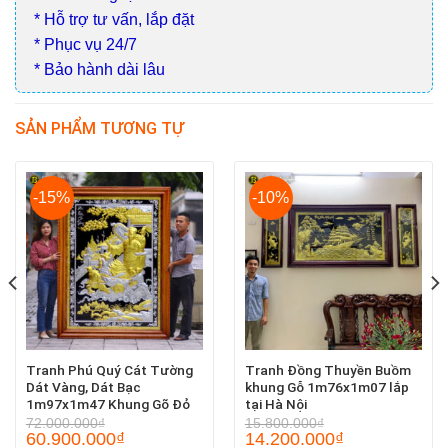
* Hỗ trợ tư vấn, lắp đặt
* Phục vụ 24/7
* Bảo hành dài lâu
SẢN PHẨM TƯƠNG TỰ
-15%
-10%
Tranh Phú Quý Cát Tường
Tranh Đồng Thuyền Buồm
Dát Vàng, Dát Bạc
khung Gỗ 1m76x1m07 lắp
1m97x1m47 Khung Gõ Đỏ
tại Hà Nội
72.000.000
₫
15.800.000
₫
60.900.000
₫
14.200.000
₫