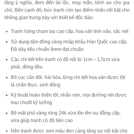
tầng ý nghĩa, đem đến tài lộc, may mắn, bình an cho gia
chủ. Bên cạnh đó, bức tranh còn tạo điểm nhấn nổi bật cho
không gian trưng bày với thiết kế độc đáo:
Tranh hàng chạm tay cao cấp, hoa văn tinh xảo, sắc nét
Sử dụng tấm đồng vàng nhập khẩu Hàn Quốc cao cấp.
Độ dày tiêu chuẩn 8rem đạt chuẩn.
Các chi tiết trên tranh có độ nổi từ 1cm – 1,5cm vừa
phải, đồng đều
Bố cục cân đối. hài hòa, từng chi tiết hoa văn được lột
tả chân thực, sinh động
Kỹ thuật hoàn thiện tốt, nhẵn mịn, mọi đường nét được
trau chuốt kỹ lưỡng
Bề mặt phủ vàng ròng 24k vừa tôn lên sự đẳng cấp,
vừa giúp tranh có độ bền cao
Nền tranh được sơn màu đen càng tăng sự nổi bật cho