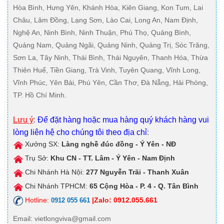
Hòa Bình, Hưng Yên, Khánh Hòa, Kiên Giang, Kon Tum, Lai
Châu, Lâm Đồng, Lạng Sơn, Lào Cai, Long An, Nam Định,
Nghệ An, Ninh Bình, Ninh Thuận, Phú Thọ, Quảng Bình,
Quảng Nam, Quảng Ngãi, Quảng Ninh, Quảng Trị, Sóc Trăng,
Sơn La, Tây Ninh, Thái Bình, Thái Nguyên, Thanh Hóa, Thừa
Thiên Huế, Tiền Giang, Trà Vinh, Tuyên Quang, Vĩnh Long,
Vĩnh Phúc, Yên Bái, Phú Yên, Cần Thơ, Đà Nẵng, Hải Phòng,
TP. Hồ Chí Minh.
Lưu ý
:
Để đặt hàng hoặc mua hàng quý khách hàng vui
lòng liên hệ cho chúng tôi theo địa chỉ
:
Xưởng SX:
Làng nghề đúc đồng - Ý Yên - NĐ
Trụ Sở:
Khu CN - TT. Lâm - Ý Yên - Nam Định
Chi Nhánh Hà Nội:
277 Nguyễn Trãi - Thanh Xuân
Chi Nhánh TPHCM:
65 Cộng Hòa - P. 4 - Q. Tân Bình
Hotline:
|Zalo: 0912.055.661
0912 055 661
Email
: vietlongviva@gmail.com