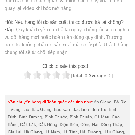
đảm bảo tính khách quan và minh bạch, quý khách nên
quay lại video khi bóc mở hàng.
Hỏi:
Nếu hàng lỗi do sản xuất thì có được trả lại không?
Đáp:
Quý khách yêu cầu trả lại ngay, chúng tôi sẽ có nghĩa
vụ đổi hàng mới hoặc hoàn tiền đúng quy định. Trường
hợp: lỗi không phải do sản xuất mà do từ phía khách hàng
chúng tôi sẽ từ chối tiếp nhận.
Click to rate this post!
[Total:
0
Average:
0
]
Vận chuyển hàng đi Toàn quốc các tỉnh như
: An Giang, Bà Rịa
- Vũng Tàu, Bắc Giang, Bắc Kạn, Bạc Liêu, Bến Tre, Bình
Định, Bình Dương, Bình Phước, Bình Thuận, Cà Mau, Cao
Bằng, Đắk Lắk, Đắk Nông, Điện Biên, Đồng Nai, Đồng Tháp,
Gia Lai, Hà Giang, Hà Nam, Hà Tĩnh, Hải Dương, Hậu Giang,