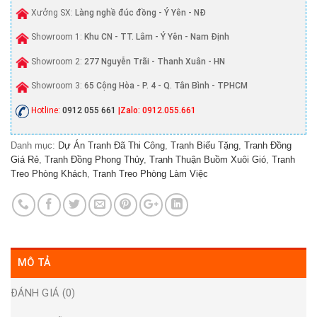
Xưởng SX:
Làng nghề đúc đồng - Ý Yên - NĐ
Showroom 1:
Khu CN - TT. Lâm - Ý Yên - Nam Định
Showroom 2:
277 Nguyễn Trãi - Thanh Xuân - HN
Showroom 3:
65 Cộng Hòa - P. 4 - Q. Tân Bình - TPHCM
Hotline:
0912 055 661
|Zalo: 0912.055.661
Danh mục:
Dự Án Tranh Đã Thi Công
,
Tranh Biếu Tặng
,
Tranh Đồng
Giá Rẻ
,
Tranh Đồng Phong Thủy
,
Tranh Thuận Buồm Xuôi Gió
,
Tranh
Treo Phòng Khách
,
Tranh Treo Phòng Làm Việc
MÔ TẢ
ĐÁNH GIÁ (0)