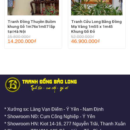
Tranh Đồng Thuyền Buồm
Tranh Cửu Long Bằng Đồng
khung Gỗ 1m76x1m07 lắp
Mạ Vàng 1m55 x 1m45
tại Hà Nội
Khung Gõ Đỏ
15.800.000
₫
52.000.000
₫
14.200.000
₫
46.900.000
₫
* Xưởng sx: Làng Vạn Điểm - Ý Yên - Nam Định
* Showroom NĐ: Cụm Công Nghiệp - Ý Yên
* Showroom HN: Kiot 14-16, 277 Nguyễn Trãi, Thanh Xuân