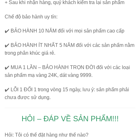
+ Sau khi nhận hàng, quý khách kiểm tra lại sản phẩm
Chế độ bảo hành uy tín:
✔️
BẢO HÀNH 10 NĂM
đối với mọi sản phẩm cao cấp
✔️
BẢO HÀNH ÍT NHẤT 5 NĂM
đối với các sản phẩm nằm
trong phân khúc giá rẻ.
✔️
MUA 1 LẦN – BẢO HÀNH TRỌN ĐỜI
đối với các loại
sản phẩm mạ vàng 24K, dát vàng 9999.
✔️
LỖI 1 ĐỔI 1
trong vòng 15 ngày, lưu ý: sản phẩm phải
chưa được sử dụng.
HỎI – ĐÁP VỀ SẢN PHẨM!!!
Hỏi:
Tôi có thể đặt hàng như thế nào?