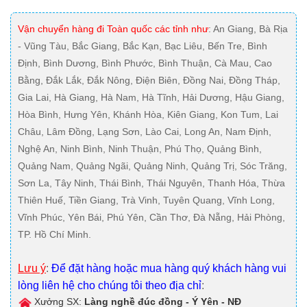
Vận chuyển hàng đi Toàn quốc các tỉnh như
: An Giang, Bà Rịa
- Vũng Tàu, Bắc Giang, Bắc Kạn, Bạc Liêu, Bến Tre, Bình
Định, Bình Dương, Bình Phước, Bình Thuận, Cà Mau, Cao
Bằng, Đắk Lắk, Đắk Nông, Điện Biên, Đồng Nai, Đồng Tháp,
Gia Lai, Hà Giang, Hà Nam, Hà Tĩnh, Hải Dương, Hậu Giang,
Hòa Bình, Hưng Yên, Khánh Hòa, Kiên Giang, Kon Tum, Lai
Châu, Lâm Đồng, Lạng Sơn, Lào Cai, Long An, Nam Định,
Nghệ An, Ninh Bình, Ninh Thuận, Phú Thọ, Quảng Bình,
Quảng Nam, Quảng Ngãi, Quảng Ninh, Quảng Trị, Sóc Trăng,
Sơn La, Tây Ninh, Thái Bình, Thái Nguyên, Thanh Hóa, Thừa
Thiên Huế, Tiền Giang, Trà Vinh, Tuyên Quang, Vĩnh Long,
Vĩnh Phúc, Yên Bái, Phú Yên, Cần Thơ, Đà Nẵng, Hải Phòng,
TP. Hồ Chí Minh.
Lưu ý
:
Để đặt hàng hoặc mua hàng quý khách hàng vui
lòng liên hệ cho chúng tôi theo địa chỉ
:
Xưởng SX:
Làng nghề đúc đồng - Ý Yên - NĐ