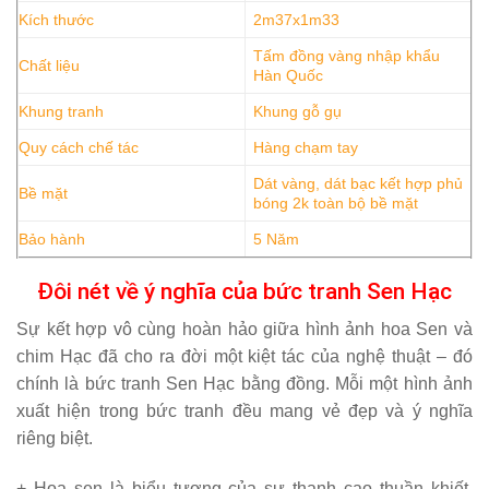
Kích thước
2m37x1m33
Tấm đồng vàng nhập khẩu
Chất liệu
Hàn Quốc
Khung tranh
Khung gỗ gụ
Quy cách chế tác
Hàng chạm tay
Dát vàng, dát bạc kết hợp phủ
Bề mặt
bóng 2k toàn bộ bề mặt
Bảo hành
5 Năm
Đôi nét về ý nghĩa của bức tranh Sen Hạc
Sự kết hợp vô cùng hoàn hảo giữa hình ảnh hoa Sen và
chim Hạc đã cho ra đời một kiệt tác của nghệ thuật – đó
chính là bức tranh Sen Hạc bằng đồng. Mỗi một hình ảnh
xuất hiện trong bức tranh đều mang vẻ đẹp và ý nghĩa
riêng biệt.
+ Hoa sen là biểu tượng của sự thanh cao thuần khiết.