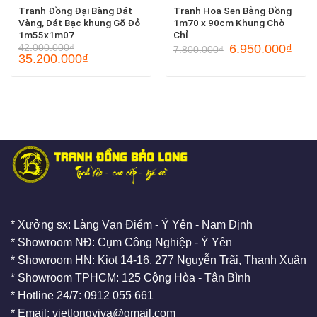
Tranh Đồng Đại Bàng Dát
Tranh Hoa Sen Bằng Đồng
Vàng, Dát Bạc khung Gõ Đỏ
1m70 x 90cm Khung Chò
1m55x1m07
Chỉ
42.000.000
₫
6.950.000
₫
7.800.000
₫
35.200.000
₫
* Xưởng sx: Làng Vạn Điểm - Ý Yên - Nam Định
* Showroom NĐ: Cụm Công Nghiệp - Ý Yên
* Showroom HN: Kiot 14-16, 277 Nguyễn Trãi, Thanh Xuân
* Showroom TPHCM: 125 Cộng Hòa - Tân Bình
* Hotline 24/7: 0912 055 661
* Email: vietlongviva@gmail.com