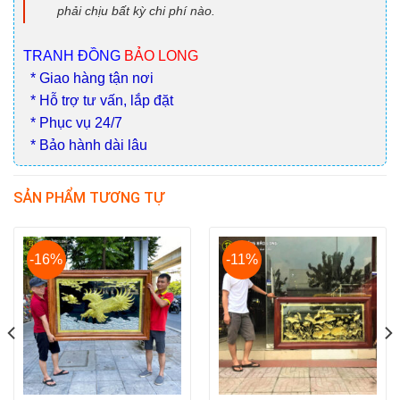
phải chịu bất kỳ chi phí nào.
TRANH ĐỒNG
BẢO LONG
* Giao hàng tận nơi
* Hỗ trợ tư vấn, lắp đặt
* Phục vụ 24/7
* Bảo hành dài lâu
SẢN PHẨM TƯƠNG TỰ
-16%
-11%