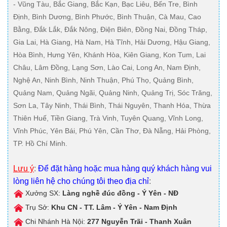
- Vũng Tàu, Bắc Giang, Bắc Kạn, Bạc Liêu, Bến Tre, Bình
Định, Bình Dương, Bình Phước, Bình Thuận, Cà Mau, Cao
Bằng, Đắk Lắk, Đắk Nông, Điện Biên, Đồng Nai, Đồng Tháp,
Gia Lai, Hà Giang, Hà Nam, Hà Tĩnh, Hải Dương, Hậu Giang,
Hòa Bình, Hưng Yên, Khánh Hòa, Kiên Giang, Kon Tum, Lai
Châu, Lâm Đồng, Lạng Sơn, Lào Cai, Long An, Nam Định,
Nghệ An, Ninh Bình, Ninh Thuận, Phú Thọ, Quảng Bình,
Quảng Nam, Quảng Ngãi, Quảng Ninh, Quảng Trị, Sóc Trăng,
Sơn La, Tây Ninh, Thái Bình, Thái Nguyên, Thanh Hóa, Thừa
Thiên Huế, Tiền Giang, Trà Vinh, Tuyên Quang, Vĩnh Long,
Vĩnh Phúc, Yên Bái, Phú Yên, Cần Thơ, Đà Nẵng, Hải Phòng,
TP. Hồ Chí Minh.
Lưu ý
:
Để đặt hàng hoặc mua hàng quý khách hàng vui
lòng liên hệ cho chúng tôi theo địa chỉ
:
Xưởng SX:
Làng nghề đúc đồng - Ý Yên - NĐ
Trụ Sở:
Khu CN - TT. Lâm - Ý Yên - Nam Định
Chi Nhánh Hà Nội:
277 Nguyễn Trãi - Thanh Xuân