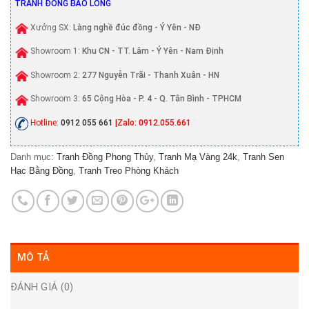
TRANH ĐỒNG BẢO LONG
Xưởng SX:
Làng nghề đúc đồng - Ý Yên - NĐ
Showroom 1:
Khu CN - TT. Lâm - Ý Yên - Nam Định
Showroom 2:
277 Nguyễn Trãi - Thanh Xuân - HN
Showroom 3:
65 Cộng Hòa - P. 4 - Q. Tân Bình - TPHCM
Hotline:
0912 055 661
|Zalo: 0912.055.661
Danh mục:
Tranh Đồng Phong Thủy
,
Tranh Mạ Vàng 24k
,
Tranh Sen
Hạc Bằng Đồng
,
Tranh Treo Phòng Khách
MÔ TẢ
ĐÁNH GIÁ (0)