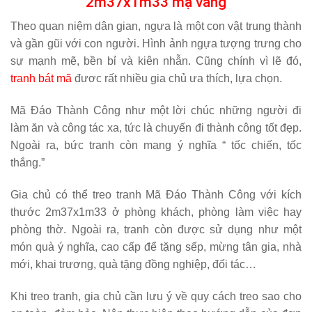
2m37x1m33 mạ vàng
Theo quan niệm dân gian, ngựa là một con vật trung thành
và gần gũi với con người. Hình ảnh ngựa tượng trưng cho
sự mạnh mẽ, bền bỉ và kiên nhẫn. Cũng chính vì lẽ đó,
tranh bát mã
đươc rất nhiều gia chủ ưa thích, lựa chọn.
Mã Đáo Thành Công như một lời chúc những người đi
làm ăn và công tác xa, tức là chuyến đi thành công tốt đẹp.
Ngoài ra, bức tranh còn mang ý nghĩa “ tốc chiến, tốc
thắng.”
Gia chủ có thể treo tranh Mã Đáo Thành Công với kích
thước 2m37x1m33 ở phòng khách, phòng làm việc hay
phòng thờ. Ngoài ra, tranh còn được sử dụng như một
món quà ý nghĩa, cao cấp để tặng sếp, mừng tân gia, nhà
mới, khai trương, quà tặng đồng nghiệp, đối tác…
Khi treo tranh, gia chủ cần lưu ý về quy cách treo sao cho