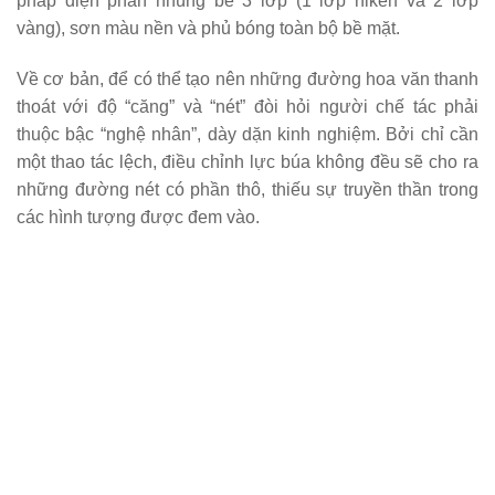
pháp điện phân nhúng bể 3 lớp (1 lớp niken và 2 lớp
vàng), sơn màu nền và phủ bóng toàn bộ bề mặt.
Về cơ bản, để có thể tạo nên những đường hoa văn thanh
thoát với độ “căng” và “nét” đòi hỏi người chế tác phải
thuộc bậc “nghệ nhân”, dày dặn kinh nghiệm. Bởi chỉ cần
một thao tác lệch, điều chỉnh lực búa không đều sẽ cho ra
những đường nét có phần thô, thiếu sự truyền thần trong
các hình tượng được đem vào.