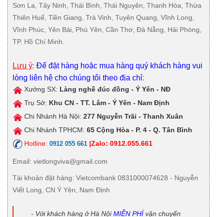
Sơn La, Tây Ninh, Thái Bình, Thái Nguyên, Thanh Hóa, Thừa
Thiên Huế, Tiền Giang, Trà Vinh, Tuyên Quang, Vĩnh Long,
Vĩnh Phúc, Yên Bái, Phú Yên, Cần Thơ, Đà Nẵng, Hải Phòng,
TP. Hồ Chí Minh.
Lưu ý
:
Để đặt hàng hoặc mua hàng quý khách hàng vui
lòng liên hệ cho chúng tôi theo địa chỉ
:
Xưởng SX:
Làng nghề đúc đồng - Ý Yên - NĐ
Trụ Sở:
Khu CN - TT. Lâm - Ý Yên - Nam Định
Chi Nhánh Hà Nội:
277 Nguyễn Trãi - Thanh Xuân
Chi Nhánh TPHCM:
65 Cộng Hòa - P. 4 - Q. Tân Bình
Hotline:
|Zalo: 0912.055.661
0912 055 661
Email
: vietlongviva@gmail.com
Tài khoản đặt hàng
: Vietcombank 0831000074628 - Nguyễn
Viết Long, CN Ý Yên, Nam Định
- Với khách hàng ở Hà Nội
MIỄN PHÍ
vận chuyển