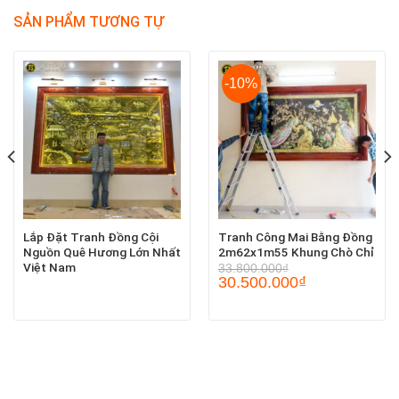
SẢN PHẨM TƯƠNG TỰ
-10%
Lắp Đặt Tranh Đồng Cội
Tranh Công Mai Bằng Đồng
Nguồn Quê Hương Lớn Nhất
2m62x1m55 Khung Chò Chỉ
Việt Nam
33.800.000
₫
30.500.000
₫