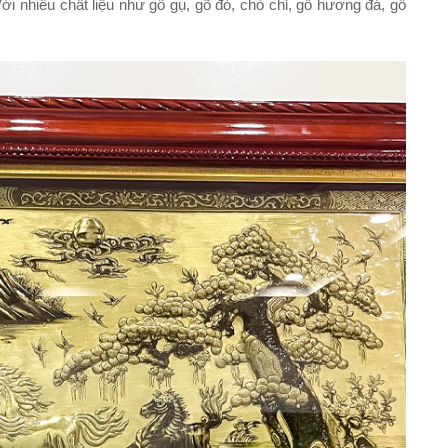
Với nhiều chất liệu như gỗ gụ, gõ đỏ, chò chỉ, gỗ hương đá, gỗ