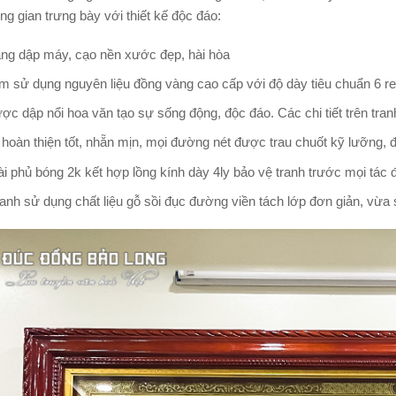
ng gian trưng bày với thiết kế độc đáo:
ng dập máy, cạo nền xước đẹp, hài hòa
 sử dụng nguyên liệu đồng vàng cao cấp với độ dày tiêu chuẩn 6 r
ợc dập nổi hoa văn tạo sự sống động, độc đáo. Các chi tiết trên tra
 hoàn thiện tốt, nhẵn mịn, mọi đường nét được trau chuốt kỹ lưỡng,
i phủ bóng 2k kết hợp lồng kính dày 4ly bảo vệ tranh trước mọi tác 
anh sử dụng chất liệu gỗ sồi đục đường viền tách lớp đơn giản, vừa