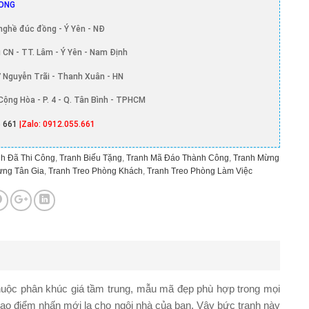
ONG
nghề đúc đồng - Ý Yên - NĐ
 CN - TT. Lâm - Ý Yên - Nam Định
 Nguyễn Trãi - Thanh Xuân - HN
Cộng Hòa - P. 4 - Q. Tân Bình - TPHCM
 661
|Zalo: 0912.055.661
h Đã Thi Công
,
Tranh Biếu Tặng
,
Tranh Mã Đáo Thành Công
,
Tranh Mừng
ừng Tân Gia
,
Tranh Treo Phòng Khách
,
Tranh Treo Phòng Làm Việc
ộc phân khúc giá tầm trung, mẫu mã đẹp phù hợp trong mọi
 tạo điểm nhấn mới lạ cho ngôi nhà của bạn. Vậy bức tranh này