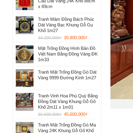
Cầu Dát Vàng 24K Khổ 88cm
x 69cm
Tranh Mâm Đồng Bách Phúc
Dát Vàng Bạc Khung Gỗ Gụ
Khổ 1m27
30.800.000
₫
34.200.000
₫
Mặt Trống Đồng Hình Bản Đồ
Việt Nam Bằng Đồng Vàng ĐK
1m33
Tranh Mặt Trống Đồng Gò Dát
Vàng 9999 Đường Kính 1m27
Tranh Vinh Hoa Phú Quý Bằng
Đồng Dát Vàng Khung Gỗ Gõ
Khổ 2m11 x 1m01
45.600.000
₫
50.600.000
₫
Tranh Mặt Trống Đồng Gò Mạ
Vàng 24K Khung Gỗ Gõ Khổ