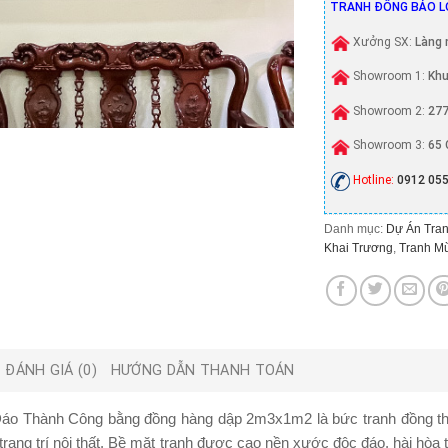
TRANH ĐỒNG BẢO L
Xưởng SX:
Làng 
Showroom 1:
Khu
Showroom 2:
277
Showroom 3:
65 
Hotline:
0912 055
Danh mục:
Dự Án Tran
Khai Trương
,
Tranh M
ĐÁNH GIÁ (0)
HƯỚNG DẪN THANH TOÁN
áo Thành Công bằng đồng hàng dập 2m3x1m2 là bức tranh đồng thu
trang trí nội thất. Bề mặt tranh được cạo nền xước độc đáo, hài hòa