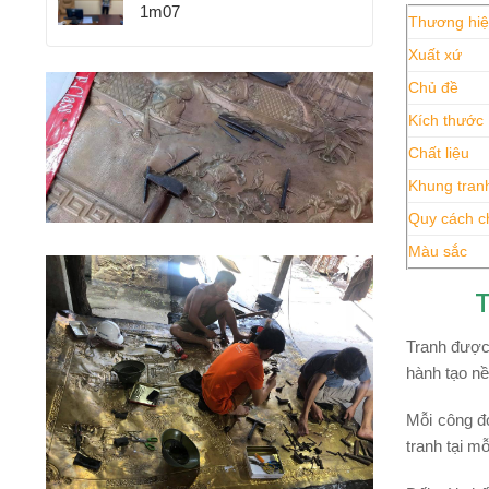
1m07
Thương hi
Xuất xứ
Chủ đề
Kích thước
Chất liệu
Khung tran
Quy cách c
Màu sắc
T
Tranh được
hành tạo nề
Mỗi công đ
tranh tại m