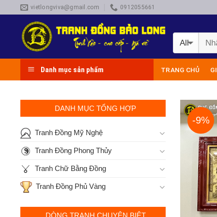
Skip
vietlongviva@gmail.com
0912055661
to
content
Danh mục sản phẩm
TRANG CHỦ
G
DANH MỤC TỔNG HỢP
-9%
Tranh Đồng Mỹ Nghệ
Tranh Đồng Phong Thủy
Tranh Chữ Bằng Đồng
Tranh Đồng Phủ Vàng
DÒNG TRANH CHUYÊN BIỆT