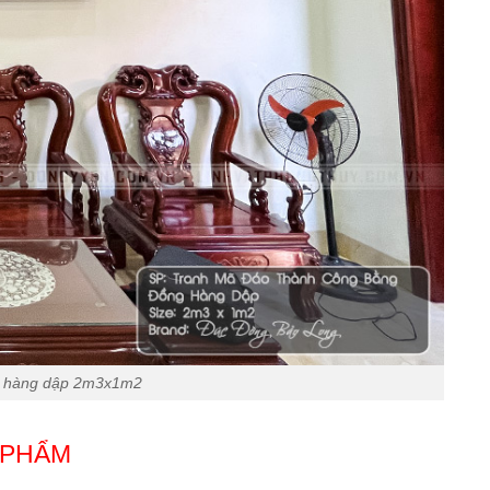
g hàng dập 2m3x1m2
 PHẨM