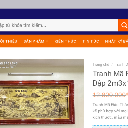
IỚI THIỆU
SẢN PHẨM
KIẾN THỨC
TIN TỨC
NHẬT KÝ B
Trang chủ
Tranh 
/
Tranh Mã 
Dập 2m3
12.800.000
Tranh Mã Đáo Thàn
kế phù hợp với mọi 
kích thước, mẫu mã