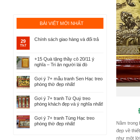
BÀI VIẾT MỚI NHẤT
Chính sách giao hàng và đổi trả
29
Th7
+15 Quà tặng thầy cô 20/11 ý
nghĩa – Tri ân người lái đò
Gợi ý 7+ mẫu tranh Sen Hạc treo
phòng thờ đẹp nhất!
Gợi ý 7+ tranh Tứ Quý treo
phòng khách đẹp và ý nghĩa nhất!
Gợi ý 7+ tranh Tùng Hạc treo
Nằm trong 
phòng thờ đẹp nhất!
đẹp về thiế
như một lời