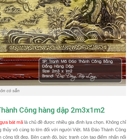
uôn có sẵn
o Thành Công hàng dập 2m3x1m2
ngựa bát mã
là chủ đề được nhiều gia đình lựa chọn. Không chỉ
ng thủy vô cùng to lớn đối với người Việt. Mã Đáo Thành Công
h công tốt đẹp. Bên cạnh đó, bức tranh còn tạo điểm nhấn nổi