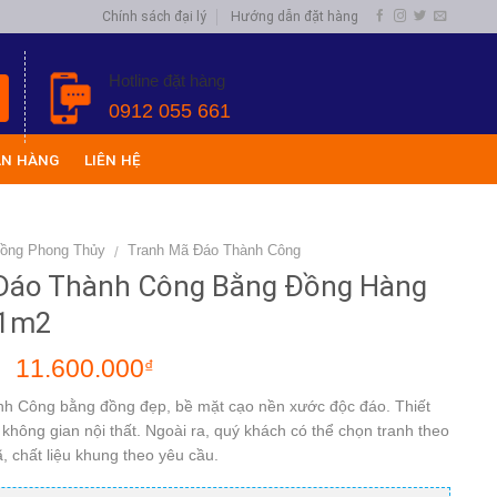
Chính sách đại lý
Hướng dẫn đặt hàng
Hotline đặt hàng
0912 055 661
ÁN HÀNG
LIÊN HỆ
Đồng Phong Thủy
Tranh Mã Đáo Thành Công
/
Đáo Thành Công Bằng Đồng Hàng
x1m2
11.600.000
₫
₫
h Công bằng đồng đẹp, bề mặt cạo nền xước độc đáo. Thiết
không gian nội thất. Ngoài ra, quý khách có thể chọn tranh theo
, chất liệu khung theo yêu cầu.