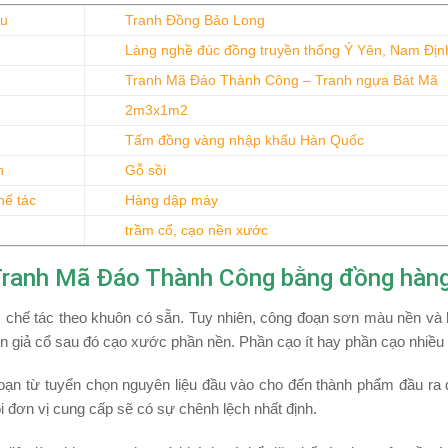
ệu
Tranh Đồng Bảo Long
Làng nghề đúc đồng truyền thống Ý Yên, Nam Địn
Tranh Mã Đáo Thành Công – Tranh ngựa Bát Mã
2m3x1m2
Tấm đồng vàng nhập khẩu Hàn Quốc
h
Gỗ sồi
hế tác
Hàng dập máy
trầm cổ, cạo nền xước
ranh Mã Đáo Thành Công bằng đồng hàng
 chế tác theo khuôn có sẵn. Tuy nhiên, công đoạn sơn màu nền và h
n giả cổ sau đó cạo xước phần nền. Phần cạo ít hay phần cạo nhiều 
oạn từ tuyển chọn nguyên liệu đầu vào cho đến thành phẩm đầu ra 
ỗi đơn vị cung cấp sẽ có sự chênh lệch nhất định.