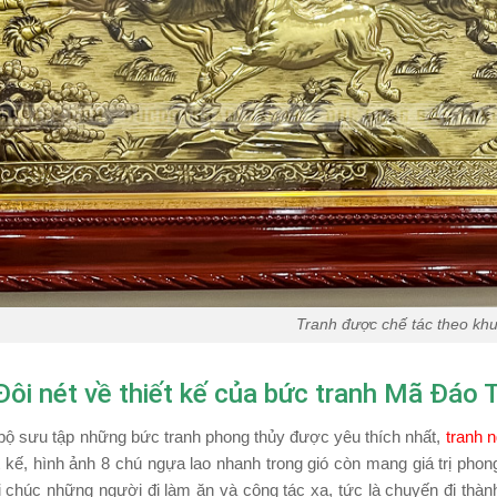
Tranh được chế tác theo kh
Đôi nét về thiết kế của bức tranh Mã Đá
bộ sưu tập những bức tranh phong thủy được yêu thích nhất,
tranh 
t kế, hình ảnh 8 chú ngựa lao nhanh trong gió còn mang giá trị pho
 chúc những người đi làm ăn và công tác xa, tức là chuyến đi thàn