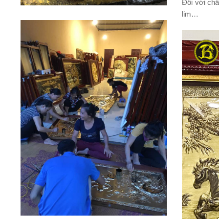
Đối với chấ
lim…