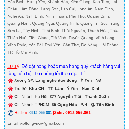
Hòa Bình, Hưng Yên, Khánh Hòa, Kiên Giang, Kon Tum, Lai
Châu, Lâm Đồng, Lạng Sơn, Lào Cai, Long An, Nam Định,
Nghệ An, Ninh Bình, Ninh Thuận, Phú Thọ, Quảng Bình,
Quảng Nam, Quảng Ngãi, Quảng Ninh, Quảng Trị, Sóc Trăng,
Sơn La, Tây Ninh, Thái Bình, Thái Nguyên, Thanh Hóa, Thừa
Thiên Huế, Tiền Giang, Trà Vinh, Tuyên Quang, Vĩnh Long,
Vĩnh Phúc, Yên Bái, Phú Yên, Cần Thơ, Đà Nẵng, Hải Phòng,
TP. Hồ Chí Minh.
Lưu ý
:
Để đặt hàng hoặc mua hàng quý khách hàng vui
lòng liên hệ cho chúng tôi theo địa chỉ
:
Xưởng SX:
Làng nghề đúc đồng - Ý Yên - NĐ
Trụ Sở:
Khu CN - TT. Lâm - Ý Yên - Nam Định
Chi Nhánh Hà Nội:
277 Nguyễn Trãi - Thanh Xuân
Chi Nhánh TPHCM:
65 Cộng Hòa - P. 4 - Q. Tân Bình
Hotline:
|Zalo: 0912.055.661
0912 055 661
Email
: vietlongviva@gmail.com