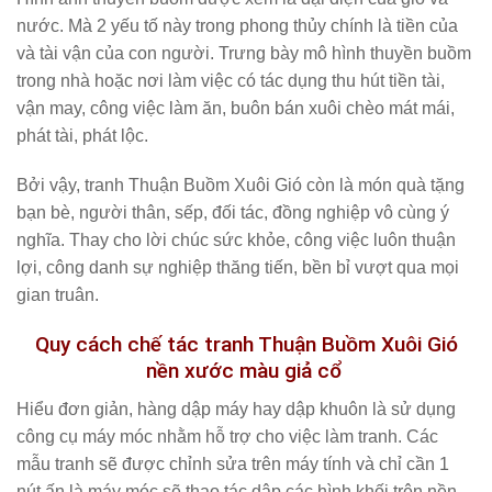
nước. Mà 2 yếu tố này trong phong thủy chính là tiền của
và tài vận của con người. Trưng bày mô hình thuyền buồm
trong nhà hoặc nơi làm việc có tác dụng thu hút tiền tài,
vận may, công việc làm ăn, buôn bán xuôi chèo mát mái,
phát tài, phát lộc.
Bởi vậy, tranh Thuận Buồm Xuôi Gió còn là món quà tặng
bạn bè, người thân, sếp, đối tác, đồng nghiệp vô cùng ý
nghĩa. Thay cho lời chúc sức khỏe, công việc luôn thuận
lợi, công danh sự nghiệp thăng tiến, bền bỉ vượt qua mọi
gian truân.
Quy cách chế tác tranh Thuận Buồm Xuôi Gió
nền xước màu giả cổ
Hiểu đơn giản, hàng dập máy hay dập khuôn là sử dụng
công cụ máy móc nhằm hỗ trợ cho việc làm tranh. Các
mẫu tranh sẽ được chỉnh sửa trên máy tính và chỉ cần 1
nút ấn là máy móc sẽ thao tác dập các hình khối trên nền