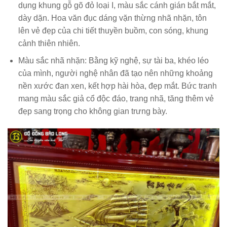
dụng khung gỗ gõ đỏ loại I, màu sắc cánh gián bắt mắt,
dày dặn. Hoa văn đục dáng vặn thừng nhã nhặn, tôn
lên vẻ đẹp của chi tiết thuyền buồm, con sóng, khung
cảnh thiên nhiên.
Màu sắc nhã nhặn
: Bằng kỹ nghệ, sự tài ba, khéo léo
của mình, người nghệ nhân đã tạo nên những khoảng
nền xước đan xen, kết hợp hài hòa, đẹp mắt. Bức tranh
mang màu sắc giả cổ độc đáo, trang nhã, tăng thêm vẻ
đẹp sang trọng cho không gian trưng bày.