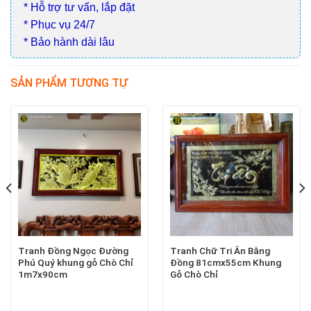
* Hỗ trợ tư vấn, lắp đặt
* Phục vụ 24/7
* Bảo hành dài lâu
SẢN PHẨM TƯƠNG TỰ
Tranh Đồng Ngọc Đường
Tranh Chữ Tri Ân Bằng
Phú Quý khung gỗ Chò Chỉ
Đồng 81cmx55cm Khung
1m7x90cm
Gỗ Chò Chỉ