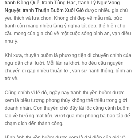
tranh Đồng Quê
,
tranh Tùng Hạc
,
tranh Lý Ngư Vọng
Nguyệt
,
tranh Thuận Buồm Xuôi Gió
được nhiều gia chủ
yêu thích và lựa chọn. Không chỉ đẹp về mẫu mã, bức
tranh còn mang nhiều tầng ý nghĩa tốt đẹp, thể hiện cho
cầu mong của gia chủ về một cuộc sống bình an, vạn điều
như ý.
Khi xưa, thuyền buồm là phương tiện di chuyển chính của
ngư dân chài lưới. Mỗi lần ra khơi, họ đều cầu nguyện
chuyến đi gặp nhiều thuận lợi, vạn sự hanh thông, bình an
trở về.
Cũng chính vì lẽ đó, ngày nay tranh thuyền buồm được
xem là biểu tượng phong thủy không thể thiếu trong giới
doanh nhân. Con thuyền chở đầy tài lộc căng cánh buồm
lao về hướng mặt trời, vượt qua mọi phong ba bão táp để
chạm đích đến thành công.
Hình ảnh thuyền buồm được xem là đại diện của gió và