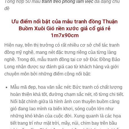
Tổng hợp 50 mẫu
tranh treo phòng làm việc
đa dạng chủ
đề
Ưu điểm nổi bật của mẫu tranh đồng
Thuận
Buồm Xuôi Gió nền xước giả cổ giá rẻ
1m7x90cm
Hiện nay, trên thị trường có rất nhiều cơ sở chế tác tranh
đồng mỹ nghệ, mang nét đặc trưng riêng của từng làng
nghề. Trong đó, mẫu tranh đồng tại cơ sở Đúc Đồng Bảo
Long nhận được sự đánh giá cao từ khách hàng và giới
chuyên môn bởi những điểm cộng nổi bật:
Mẫu mã đẹp, hoa văn sắc nét
: Bức tranh có chất lượng
hoàn thiện khá tốt, đường chạm sắc nét, rõ từng chi tiết.
Nổi bật chính giữa là hình ảnh con thuyền buồm căng
gió đang lao mình ra biển khơi, sóng cuộn lớn như
những khó khăn của cuộc đời. Xung quanh là các họa
tiết trang trí như mặt trời, mây, núi, chim bay trên bầu