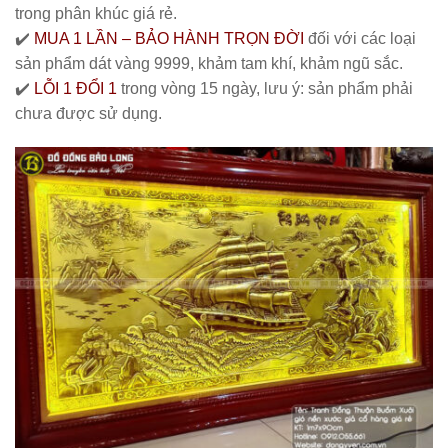
trong phân khúc giá rẻ.
✔️
MUA 1 LẦN – BẢO HÀNH TRỌN ĐỜI
đối với các loại
sản phẩm dát vàng 9999, khảm tam khí, khảm ngũ sắc.
✔️
LỖI 1 ĐỔI 1
trong vòng 15 ngày, lưu ý: sản phẩm phải
chưa được sử dụng.