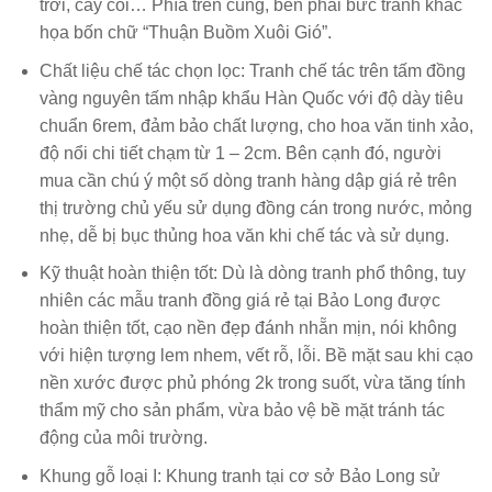
trời, cây cối… Phía trên cùng, bên phải bức tranh khắc
họa bốn chữ “Thuận Buồm Xuôi Gió”.
Chất liệu chế tác chọn lọc
: Tranh chế tác trên tấm đồng
vàng nguyên tấm nhập khẩu Hàn Quốc với độ dày tiêu
chuẩn 6rem, đảm bảo chất lượng, cho hoa văn tinh xảo,
độ nổi chi tiết chạm từ 1 – 2cm. Bên cạnh đó, người
mua cần chú ý một số dòng tranh hàng dập giá rẻ trên
thị trường chủ yếu sử dụng đồng cán trong nước, mỏng
nhẹ, dễ bị bục thủng hoa văn khi chế tác và sử dụng.
Kỹ thuật hoàn thiện tốt
: Dù là dòng tranh phổ thông, tuy
nhiên các mẫu tranh đồng giá rẻ tại Bảo Long được
hoàn thiện tốt, cạo nền đẹp đánh nhẵn mịn, nói không
với hiện tượng lem nhem, vết rỗ, lỗi. Bề mặt sau khi cạo
nền xước được phủ phóng 2k trong suốt, vừa tăng tính
thẩm mỹ cho sản phẩm, vừa bảo vệ bề mặt tránh tác
động của môi trường.
Khung gỗ loại I
: Khung tranh tại cơ sở Bảo Long sử