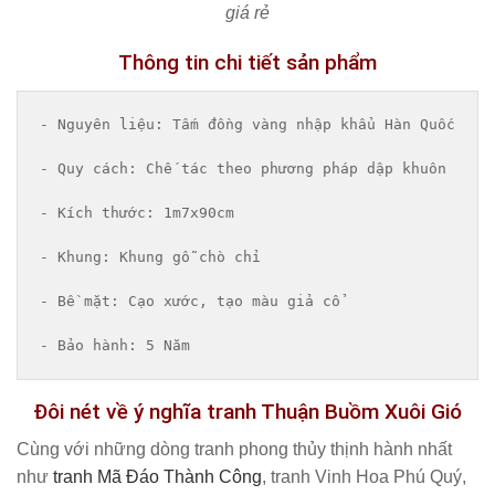
giá rẻ
Thông tin chi tiết sản phẩm
- 
Nguyên liệu
: Tấm đồng vàng nhập khẩu Hàn Quốc

- 
Quy cách
: Chế tác theo phương pháp dập khuôn

- 
Kích thước
: 1m7x90cm

-
 Khung
: Khung gỗ chò chỉ

-
 Bề mặt
: Cạo xước, tạo màu giả cổ

-
 Bảo hành
: 5 Năm
Đôi nét về ý nghĩa tranh Thuận Buồm Xuôi Gió
Cùng với những dòng tranh phong thủy thịnh hành nhất
như
tranh Mã Đáo Thành Công
, tranh Vinh Hoa Phú Quý,