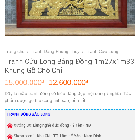
Trang chủ
Tranh Đồng Phong Thủy
Tranh Cửu Long
/
/
Tranh Cửu Long Bằng Đồng 1m27x1m33
Khung Gỗ Chò Chỉ
15.000.000
12.600.000
₫
₫
Đây là mẫu tranh đồng có kiểu dáng đẹp, nội dung ý nghĩa. Tác
phẩm được gò thủ công tinh xảo, bền tốt.
TRANH ĐỒNG BẢO LONG
Xưởng SX:
Làng nghề đúc đồng - Ý Yên - NĐ
Showroom 1:
Khu CN - TT. Lâm - Ý Yên - Nam Định