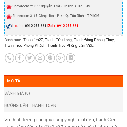
Showroom 2:
277 Nguyễn Trãi - Thanh Xuân - HN
Showroom 3:
65 Cộng Hòa - P. 4 - Q. Tân Bình - TPHCM
Hotline:
0912 055 661
|Zalo: 0912.055.661
Danh mục:
Tranh 1m27
,
Tranh Cửu Long
,
Tranh Đồng Phong Thủy
,
Tranh Treo Phòng Khách
,
Tranh Treo Phòng Làm Việc
MÔ TẢ
ĐÁNH GIÁ (0)
HƯỚNG DẪN THANH TOÁN
Với hình tượng cao quý cùng ý nghĩa tốt đẹp,
tranh Cửu
Long bằng đồng 1m27x1m33 khung gỗ chò chỉ
được sử