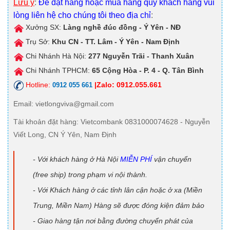
Lưu ý
:
Để đặt hàng hoặc mua hàng quý khách hàng vui
lòng liên hệ cho chúng tôi theo địa chỉ
:
Xưởng SX:
Làng nghề đúc đồng - Ý Yên - NĐ
Trụ Sở:
Khu CN - TT. Lâm - Ý Yên - Nam Định
Chi Nhánh Hà Nội:
277 Nguyễn Trãi - Thanh Xuân
Chi Nhánh TPHCM:
65 Cộng Hòa - P. 4 - Q. Tân Bình
Hotline:
|Zalo: 0912.055.661
0912 055 661
Email
: vietlongviva@gmail.com
Tài khoản đặt hàng
: Vietcombank 0831000074628 - Nguyễn
Viết Long, CN Ý Yên, Nam Định
- Với khách hàng ở Hà Nội
MIỄN PHÍ
vận chuyển
(free ship) trong phạm vi nội thành.
- Với Khách hàng ở các tỉnh lân cận hoặc ở xa (Miền
Trung, Miền Nam) Hàng sẽ được đóng kiện đảm bảo
- Giao hàng tận nơi bằng đường chuyển phát của