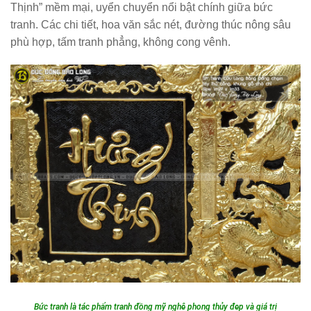
Thịnh” mềm mại, uyển chuyển nổi bật chính giữa bức
tranh. Các chi tiết, hoa văn sắc nét, đường thúc nông sâu
phù hợp, tấm tranh phẳng, không cong vênh.
Bức tranh là tác phẩm tranh đồng mỹ nghệ phong thủy đẹp và giá trị