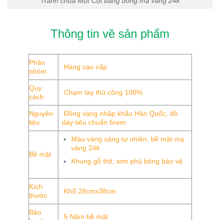
Tranh chùa Một Cột bằng đồng mạ vàng 24k
Thông tin về sản phẩm
Phân
Hàng cao cấp
nhóm
Quy
Chạm tay thủ công 100%
cách
Nguyên
Đồng vàng nhập khẩu Hàn Quốc, độ
liệu
dày tiêu chuẩn 6rem
Màu vàng sáng tự nhiên, bề mặt mạ
vàng 24k
Bề mặt
Khung gỗ thịt, sơn phủ bóng bảo vệ
Kích
Khổ 28cmx38cm
thước
Bảo
5 Năm bề mặt