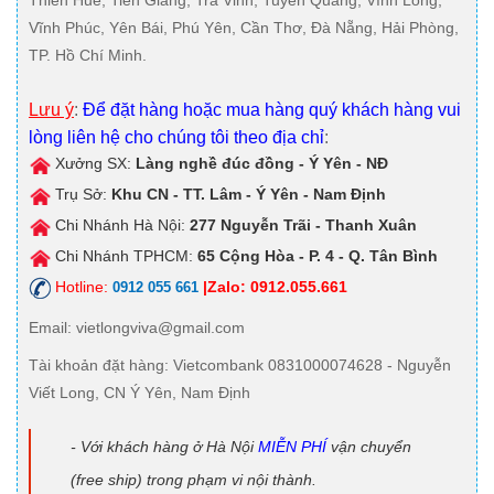
Vĩnh Phúc, Yên Bái, Phú Yên, Cần Thơ, Đà Nẵng, Hải Phòng,
TP. Hồ Chí Minh.
Lưu ý
:
Để đặt hàng hoặc mua hàng quý khách hàng vui
lòng liên hệ cho chúng tôi theo địa chỉ
:
Xưởng SX:
Làng nghề đúc đồng - Ý Yên - NĐ
Trụ Sở:
Khu CN - TT. Lâm - Ý Yên - Nam Định
Chi Nhánh Hà Nội:
277 Nguyễn Trãi - Thanh Xuân
Chi Nhánh TPHCM:
65 Cộng Hòa - P. 4 - Q. Tân Bình
Hotline:
|Zalo: 0912.055.661
0912 055 661
Email
: vietlongviva@gmail.com
Tài khoản đặt hàng
: Vietcombank 0831000074628 - Nguyễn
Viết Long, CN Ý Yên, Nam Định
- Với khách hàng ở Hà Nội
MIỄN PHÍ
vận chuyển
(free ship) trong phạm vi nội thành.