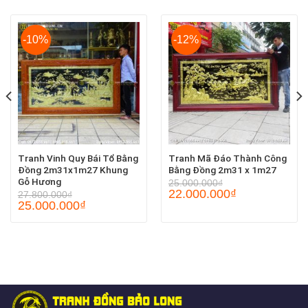
-10%
-12%
Tranh Vinh Quy Bái Tổ Bằng
Tranh Mã Đáo Thành Công
Đồng 2m31x1m27 Khung
Bằng Đồng 2m31 x 1m27
Gỗ Hương
25.000.000
₫
22.000.000
₫
27.800.000
₫
25.000.000
₫