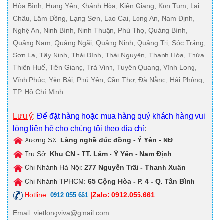
Hòa Bình, Hưng Yên, Khánh Hòa, Kiên Giang, Kon Tum, Lai
Châu, Lâm Đồng, Lạng Sơn, Lào Cai, Long An, Nam Định,
Nghệ An, Ninh Bình, Ninh Thuận, Phú Thọ, Quảng Bình,
Quảng Nam, Quảng Ngãi, Quảng Ninh, Quảng Trị, Sóc Trăng,
Sơn La, Tây Ninh, Thái Bình, Thái Nguyên, Thanh Hóa, Thừa
Thiên Huế, Tiền Giang, Trà Vinh, Tuyên Quang, Vĩnh Long,
Vĩnh Phúc, Yên Bái, Phú Yên, Cần Thơ, Đà Nẵng, Hải Phòng,
TP. Hồ Chí Minh.
Lưu ý
:
Để đặt hàng hoặc mua hàng quý khách hàng vui
lòng liên hệ cho chúng tôi theo địa chỉ
:
Xưởng SX:
Làng nghề đúc đồng - Ý Yên - NĐ
Trụ Sở:
Khu CN - TT. Lâm - Ý Yên - Nam Định
Chi Nhánh Hà Nội:
277 Nguyễn Trãi - Thanh Xuân
Chi Nhánh TPHCM:
65 Cộng Hòa - P. 4 - Q. Tân Bình
Hotline:
|Zalo: 0912.055.661
0912 055 661
Email
: vietlongviva@gmail.com