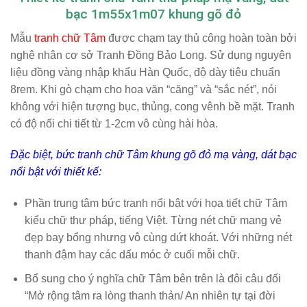
bạc 1m55x1m07 khung gõ đỏ
Mẫu
tranh chữ Tâm
được chạm tay thủ công hoàn toàn bởi
nghệ nhân cơ sở Tranh Đồng Bảo Long. Sử dụng nguyên
liệu đồng vàng nhập khẩu Hàn Quốc, độ dày tiêu chuẩn
8rem. Khi gò chạm cho hoa văn “căng” và “sắc nét”, nói
không với hiện tượng bục, thủng, cong vênh bề mặt. Tranh
có độ nổi chi tiết từ 1-2cm vô cùng hài hòa.
Đặc biệt, bức tranh chữ Tâm khung gõ đỏ mạ vàng, dát bạc
nổi bật với thiết kế:
Phần trung tâm bức tranh nổi bật với họa tiết chữ Tâm
kiểu chữ thư pháp, tiếng Việt. Từng nét chữ mang vẻ
đẹp bay bổng nhưng vô cùng dứt khoát. Với những nét
thanh đậm hay các dấu móc ở cuối mỗi chữ.
Bổ sung cho ý nghĩa chữ Tâm bên trên là đôi câu đối
“Mở rộng tâm ra lòng thanh thản/ An nhiên tự tại đời