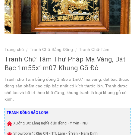
Trang chủ
Tranh Chữ Bằng Đồng
Tranh Chữ Tâm
/
/
Tranh Chữ Tâm Thư Pháp Mạ Vàng, Dát
Bạc 1m55x1m07 Khung Gõ Đỏ
Tranh chữ Tâm bằng đồng 1m55 x 1m07 mạ vàng, dát bạc thuộc
dòng sản phẩm cao cấp bậc nhất có kích thước lớn. Tranh được
chế tác và bố trí theo khổ đứng, khung tranh là loại khung gỗ có
kính.
TRANH ĐỒNG BẢO LONG
Xưởng SX:
Làng nghề đúc đồng - Ý Yên - NĐ
Showroom 1:
Khu CN - TT. Lâm - Ý Yên - Nam Định