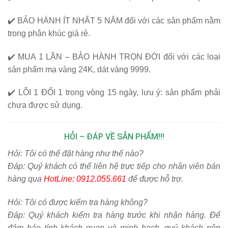
✔️
BẢO HÀNH ÍT NHẤT 5 NĂM
đối với các sản phẩm nằm
trong phân khúc giá rẻ.
✔️
MUA 1 LẦN – BẢO HÀNH TRỌN ĐỜI
đối với các loại
sản phẩm mạ vàng 24K, dát vàng 9999.
✔️
LỖI 1 ĐỔI 1
trong vòng 15 ngày, lưu ý: sản phẩm phải
chưa được sử dụng.
HỎI – ĐÁP VỀ SẢN PHẨM!!!
Hỏi:
Tôi có thể đặt hàng như thế nào?
Đáp: Quý khách có thể liên hệ trực tiếp cho nhân viên bán
hàng qua
HotLine: 0912.055.661
để được hỗ trợ.
Hỏi:
Tôi có được kiểm tra hàng không?
Đáp: Quý khách kiểm tra hàng trước khi nhận hàng. Để
đảm bảo tính khách quan và minh bạch, quý khách nên