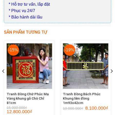
* Hỗ trợ tư vấn, lắp đặt
* Phục vụ 24/7
* Bảo hành dài lâu
SẢN PHẨM TƯƠNG TỰ
-15%
-19%
Tranh Đồng Chữ Phúc Mạ
Tranh Đồng Bách Phúc
Vàng khung gỗ Chò Chỉ
Khung liền đồng
81cm
1m93x42cm
15.000.000
₫
8.100.000
₫
10.000.000
₫
12.800.000
₫