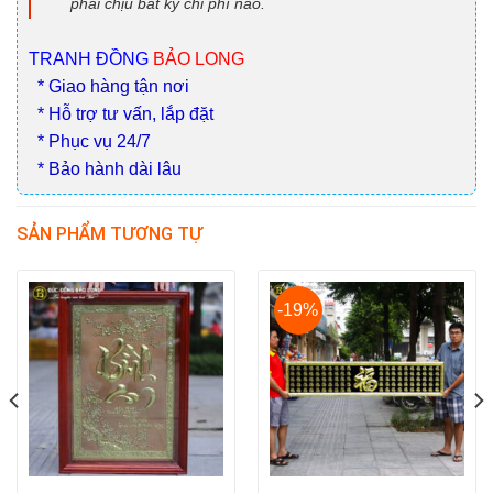
phải chịu bất kỳ chi phí nào.
TRANH ĐỒNG
BẢO LONG
* Giao hàng tận nơi
* Hỗ trợ tư vấn, lắp đặt
* Phục vụ 24/7
* Bảo hành dài lâu
SẢN PHẨM TƯƠNG TỰ
-19%