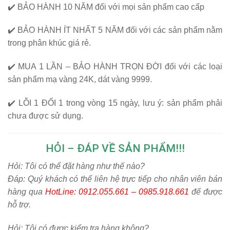
✔️
BẢO HÀNH 10 NĂM
đối với mọi sản phẩm cao cấp
✔️
BẢO HÀNH ÍT NHẤT 5 NĂM
đối với các sản phẩm nằm
trong phân khúc giá rẻ.
✔️
MUA 1 LẦN – BẢO HÀNH TRỌN ĐỜI
đối với các loại
sản phẩm mạ vàng 24K, dát vàng 9999.
✔️
LỖI 1 ĐỔI 1
trong vòng 15 ngày, lưu ý: sản phẩm phải
chưa được sử dụng.
HỎI – ĐÁP VỀ SẢN PHẨM!!!
Hỏi:
Tôi có thể đặt hàng như thế nào?
Đáp: Quý khách có thể liên hệ trực tiếp cho nhân viên bán
hàng qua
HotLine: 0912.055.661 – 0985.918.661
để được
hỗ trợ.
Hỏi:
Tôi có được kiểm tra hàng không?