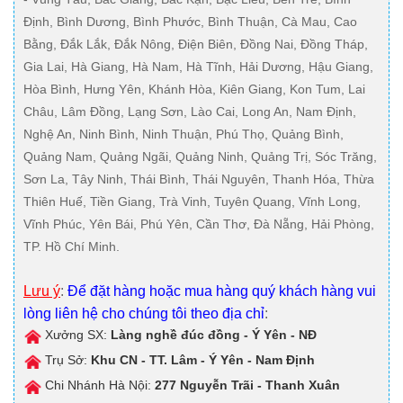
Định, Bình Dương, Bình Phước, Bình Thuận, Cà Mau, Cao
Bằng, Đắk Lắk, Đắk Nông, Điện Biên, Đồng Nai, Đồng Tháp,
Gia Lai, Hà Giang, Hà Nam, Hà Tĩnh, Hải Dương, Hậu Giang,
Hòa Bình, Hưng Yên, Khánh Hòa, Kiên Giang, Kon Tum, Lai
Châu, Lâm Đồng, Lạng Sơn, Lào Cai, Long An, Nam Định,
Nghệ An, Ninh Bình, Ninh Thuận, Phú Thọ, Quảng Bình,
Quảng Nam, Quảng Ngãi, Quảng Ninh, Quảng Trị, Sóc Trăng,
Sơn La, Tây Ninh, Thái Bình, Thái Nguyên, Thanh Hóa, Thừa
Thiên Huế, Tiền Giang, Trà Vinh, Tuyên Quang, Vĩnh Long,
Vĩnh Phúc, Yên Bái, Phú Yên, Cần Thơ, Đà Nẵng, Hải Phòng,
TP. Hồ Chí Minh.
Lưu ý
:
Để đặt hàng hoặc mua hàng quý khách hàng vui
lòng liên hệ cho chúng tôi theo địa chỉ
:
Xưởng SX:
Làng nghề đúc đồng - Ý Yên - NĐ
Trụ Sở:
Khu CN - TT. Lâm - Ý Yên - Nam Định
Chi Nhánh Hà Nội:
277 Nguyễn Trãi - Thanh Xuân