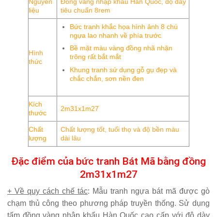
Nguyên
Đồng vàng nhập khẩu Hàn Quốc, độ dày
liệu
tiêu chuẩn 8rem
Bức tranh khắc họa hình ảnh 8 chú
ngựa lao nhanh về phía trước
Bề mặt màu vàng đồng nhã nhặn
Hình
trông rất bắt mắt
thức
Khung tranh sử dụng gỗ gụ đẹp và
chắc chắn, sơn nền đen
Kích
2m31x1m27
thước
Chất
Chất lượng tốt, tuổi thọ và độ bền màu
lượng
dài lâu
Đặc điểm của bức tranh Bát Mã bằng đồng
2m31x1m27
+ Về quy cách chế tác
: Mẫu tranh ngựa bát mã được gò
chạm thủ công theo phương pháp truyền thống. Sử dụng
tấm đồng vàng nhập khẩu Hàn Quốc cao cấp với độ dày