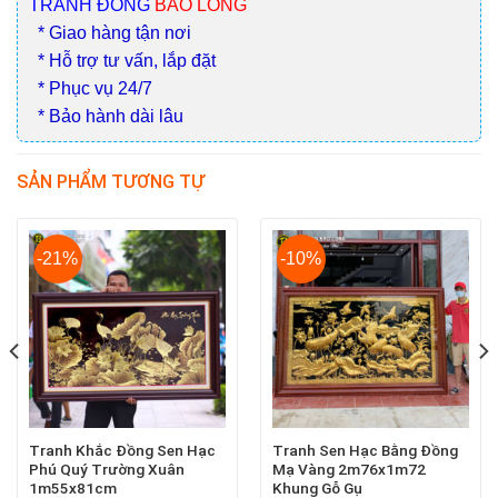
TRANH ĐỒNG
BẢO LONG
* Giao hàng tận nơi
* Hỗ trợ tư vấn, lắp đặt
* Phục vụ 24/7
* Bảo hành dài lâu
SẢN PHẨM TƯƠNG TỰ
-21%
-10%
Tranh Khắc Đồng Sen Hạc
Tranh Sen Hạc Bằng Đồng
Phú Quý Trường Xuân
Mạ Vàng 2m76x1m72
1m55x81cm
Khung Gỗ Gụ