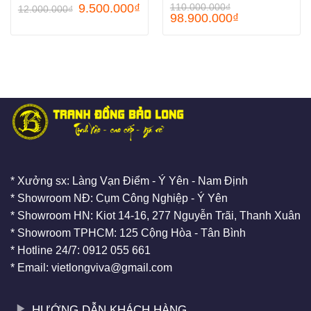
9.500.000
₫
110.000.000
₫
12.000.000
₫
98.900.000
₫
* Xưởng sx: Làng Vạn Điểm - Ý Yên - Nam Định
* Showroom NĐ: Cụm Công Nghiệp - Ý Yên
* Showroom HN: Kiot 14-16, 277 Nguyễn Trãi, Thanh Xuân
* Showroom TPHCM: 125 Cộng Hòa - Tân Bình
* Hotline 24/7: 0912 055 661
* Email: vietlongviva@gmail.com
HƯỚNG DẪN KHÁCH HÀNG