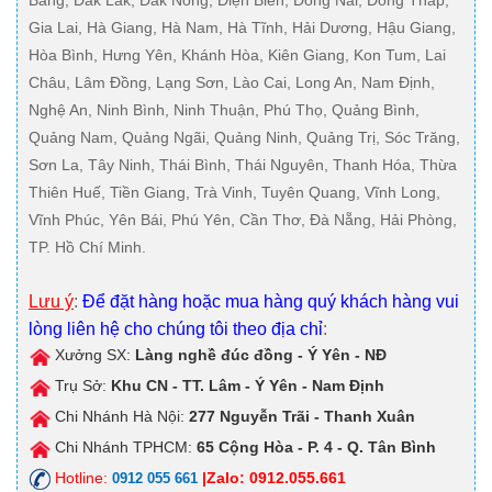
Bằng, Đắk Lắk, Đắk Nông, Điện Biên, Đồng Nai, Đồng Tháp,
Gia Lai, Hà Giang, Hà Nam, Hà Tĩnh, Hải Dương, Hậu Giang,
Hòa Bình, Hưng Yên, Khánh Hòa, Kiên Giang, Kon Tum, Lai
Châu, Lâm Đồng, Lạng Sơn, Lào Cai, Long An, Nam Định,
Nghệ An, Ninh Bình, Ninh Thuận, Phú Thọ, Quảng Bình,
Quảng Nam, Quảng Ngãi, Quảng Ninh, Quảng Trị, Sóc Trăng,
Sơn La, Tây Ninh, Thái Bình, Thái Nguyên, Thanh Hóa, Thừa
Thiên Huế, Tiền Giang, Trà Vinh, Tuyên Quang, Vĩnh Long,
Vĩnh Phúc, Yên Bái, Phú Yên, Cần Thơ, Đà Nẵng, Hải Phòng,
TP. Hồ Chí Minh.
Lưu ý
:
Để đặt hàng hoặc mua hàng quý khách hàng vui
lòng liên hệ cho chúng tôi theo địa chỉ
:
Xưởng SX:
Làng nghề đúc đồng - Ý Yên - NĐ
Trụ Sở:
Khu CN - TT. Lâm - Ý Yên - Nam Định
Chi Nhánh Hà Nội:
277 Nguyễn Trãi - Thanh Xuân
Chi Nhánh TPHCM:
65 Cộng Hòa - P. 4 - Q. Tân Bình
Hotline:
|Zalo: 0912.055.661
0912 055 661