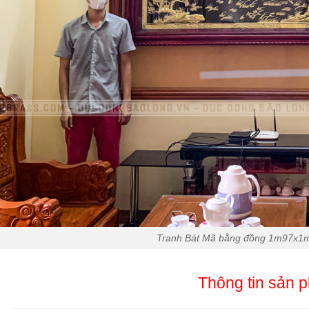
Tranh Bát Mã bằng đồng 1m97x1m
Thông tin sản 