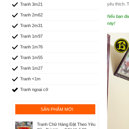
yêu thích. 
Tranh 3m21
Tranh 2m62
Nếu bạn đa
này!
Tranh 2m31
Tranh 1m97
Tranh 1m76
Tranh 1m55
Tranh 1m27
Tranh <1m
Tranh ngoại cỡ
SẢN PHẨM MỚI
Tranh Chữ Hàng Đặt Theo Yêu