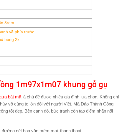
ẩn 8rem
hanh về phía trước
hủ bóng 2k
 đồng 1m97x1m07 khung gỗ gụ
ngựa bát mã
là chủ đề được nhiều gia đình lựa chọn. Không chỉ
g thủy vô cùng to lớn đối với người Việt. Mã Đáo Thành Công
công tốt đẹp. Bên cạnh đó, bức tranh còn tạo điểm nhấn nổi
, đường nét hoa văn mềm mại, thanh thoát.