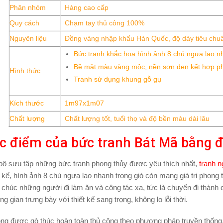
Phân nhóm
Hàng cao cấp
Quy cách
Chạm tay thủ công 100%
Nguyên liệu
Đồng vàng nhập khẩu Hàn Quốc, độ dày tiêu chu
Bức tranh khắc họa hình ảnh 8 chú ngựa lao n
Bề mặt màu vàng mộc, nền sơn đen kết hợp p
Hình thức
Tranh sử dụng khung gỗ gụ
Kích thước
1m97x1m07
Chất lượng
Chất lượng tốt, tuổi thọ và độ bền màu dài lâu
c điểm của bức tranh Bát Mã bằng
bộ sưu tập những bức tranh phong thủy được yêu thích nhất,
tranh 
t kế, hình ảnh 8 chú ngựa lao nhanh trong gió còn mang giá trị phon
 chúc những người đi làm ăn và công tác xa, tức là chuyến đi thành 
g gian trưng bày với thiết kế sang trọng, không lo lỗi thời.
ng được gò thúc hoàn toàn thủ công theo phương pháp truyền thống