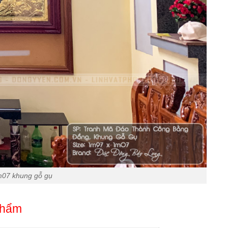
07 khung gỗ gụ
phẩm