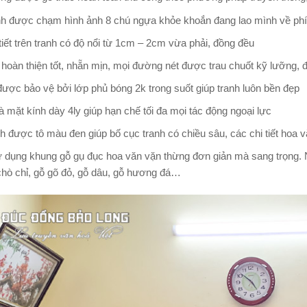
nh được chạm hình ảnh 8 chú ngựa khỏe khoắn đang lao mình về phí
tiết trên tranh có độ nổi từ 1cm – 2cm vừa phải, đồng đều
 hoàn thiện tốt, nhẵn mịn, mọi đường nét được trau chuốt kỹ lưỡng,
ược bảo vệ bởi lớp phủ bóng 2k trong suốt giúp tranh luôn bền đẹp
à mặt kính dày 4ly giúp hạn chế tối đa mọi tác động ngoại lực
h được tô màu đen giúp bố cục tranh có chiều sâu, các chi tiết hoa
 dụng khung gỗ gụ đục hoa văn vặn thừng đơn giản mà sang trọng. Ng
hò chỉ, gỗ gõ đỏ, gỗ dâu, gỗ hương đá…