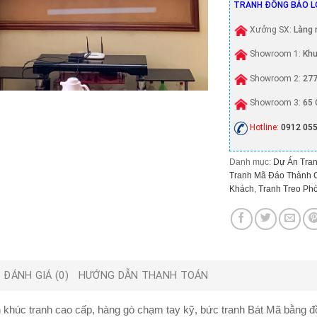
TRANH ĐỒNG BẢO L
Xưởng SX:
Làng 
Showroom 1:
Khu
Showroom 2:
277
Showroom 3:
65 
Hotline:
0912 055
Danh mục:
Dự Án Tran
Tranh Mã Đáo Thành 
Khách
,
Tranh Treo Ph
ĐÁNH GIÁ (0)
HƯỚNG DẪN THANH TOÁN
 khúc tranh cao cấp, hàng gò chạm tay kỹ, bức tranh Bát Mã bằng