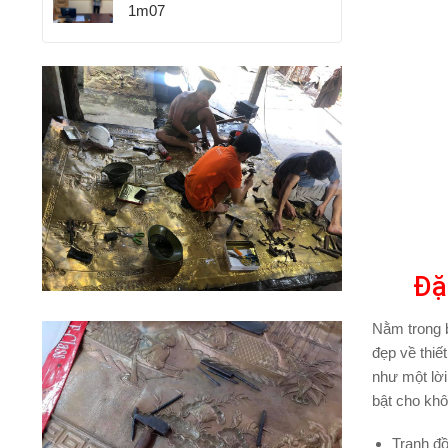
1m07
Đặ
Nằm trong 
đẹp về thiế
như một lời
bật cho khôn
Tranh
đồ