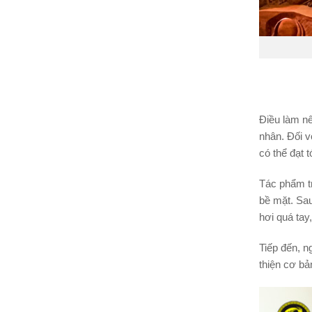
Điều làm nê
nhân. Đối v
có thể đạt 
Tác phẩm tr
bề mặt. Sau
hơi quá tay
Tiếp đến, n
thiện cơ bả