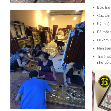
Bức tra
Các chi 
Kỹ thuật
Bề mặt đ
Đi kèm l
Nền tran
Tranh sử
như gỗ c