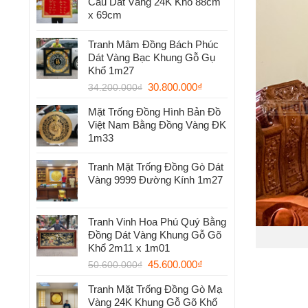
Cầu Dát Vàng 24K Khổ 88cm
x 69cm
Tranh Mâm Đồng Bách Phúc
Dát Vàng Bạc Khung Gỗ Gụ
Khổ 1m27
30.800.000
₫
34.200.000
₫
Mặt Trống Đồng Hình Bản Đồ
Việt Nam Bằng Đồng Vàng ĐK
1m33
Tranh Mặt Trống Đồng Gò Dát
Vàng 9999 Đường Kính 1m27
Tranh Vinh Hoa Phú Quý Bằng
Đồng Dát Vàng Khung Gỗ Gõ
Khổ 2m11 x 1m01
45.600.000
₫
50.600.000
₫
Tranh Mặt Trống Đồng Gò Mạ
Vàng 24K Khung Gỗ Gõ Khổ