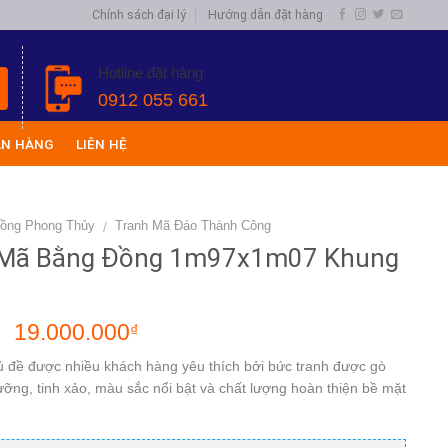
Chính sách đại lý
Hướng dẫn đặt hàng
Hotline đặt hàng
0912 055 661
ÁN HÀNG
LIÊN HỆ
Đồng Phong Thủy
Tranh Mã Đáo Thành Công
/
 Mã Bằng Đồng 1m97x1m07 Khung
19.000.000
₫
₫
ủ đề được nhiều khách hàng yêu thích bởi bức tranh được gò
ưỡng, tinh xảo, màu sắc nổi bật và chất lượng hoàn thiện bề mặt