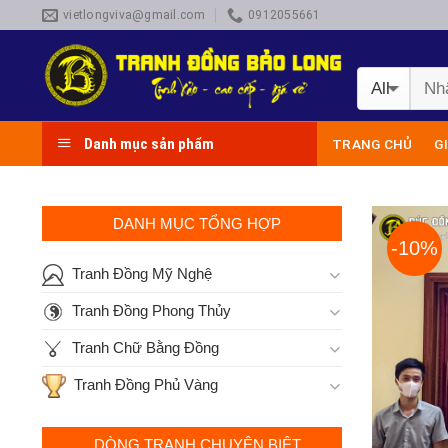
Skip
vietlongviva@gmail.com
0912055661
to
content
Danh mục sản phẩm
TRANG CHỦ
G
DANH MỤC TỔNG HỢP
-10%
Tranh Đồng Mỹ Nghệ
Tranh Đồng Phong Thủy
Tranh Chữ Bằng Đồng
Tranh Đồng Phủ Vàng
DÒNG TRANH CHUYÊN BIỆT