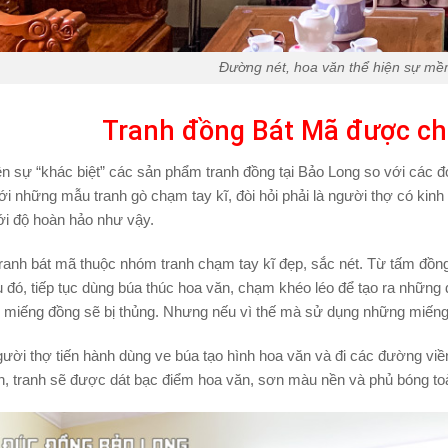
Đường nét, hoa văn thể hiện sự mề
Tranh đồng Bát Mã được ch
n sự “khác biệt” các sản phẩm tranh đồng tại Bảo Long so với các đơ
ới những mẫu tranh gò chạm tay kĩ, đòi hỏi phải là người thợ có kinh
tới độ hoàn hảo như vậy.
anh bát mã thuộc nhóm tranh chạm tay kĩ đẹp, sắc nét. Từ tấm đồng
 đó, tiếp tục dùng búa thúc hoa văn, chạm khéo léo để tạo ra những
, miếng đồng sẽ bị thủng. Nhưng nếu vì thế mà sử dụng những miếng
gười thợ tiến hành dùng ve búa tạo hình hoa văn và đi các đường viề
n, tranh sẽ được dát bạc điểm hoa văn, sơn màu nền và phủ bóng to