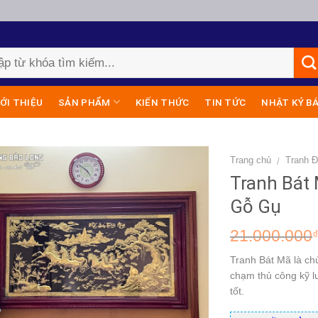
IỚI THIỆU
SẢN PHẨM
KIẾN THỨC
TIN TỨC
NHẬT KÝ B
Trang chủ
Tranh 
/
Tranh Bát
Gỗ Gụ
21.000.000
Tranh Bát Mã là ch
chạm thủ công kỹ l
tốt.