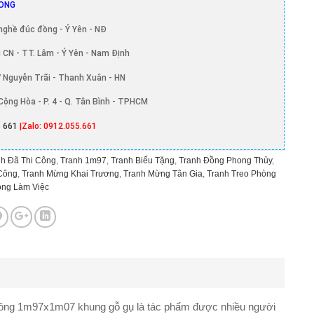
ONG
nghề đúc đồng - Ý Yên - NĐ
 CN - TT. Lâm - Ý Yên - Nam Định
 Nguyễn Trãi - Thanh Xuân - HN
Cộng Hòa - P. 4 - Q. Tân Bình - TPHCM
 661
|Zalo: 0912.055.661
h Đã Thi Công
,
Tranh 1m97
,
Tranh Biếu Tặng
,
Tranh Đồng Phong Thủy
,
Công
,
Tranh Mừng Khai Trương
,
Tranh Mừng Tân Gia
,
Tranh Treo Phòng
òng Làm Việc
 đồng 1m97x1m07 khung gỗ gụ là tác phẩm được nhiều người