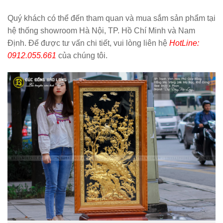
Quý khách có thể đến tham quan và mua sắm sản phẩm tại
hệ thống showroom Hà Nội, TP. Hồ Chí Minh và Nam
Định. Để được tư vấn chi tiết, vui lòng liên hệ
HotLine:
0912.055.661
của chúng tôi.