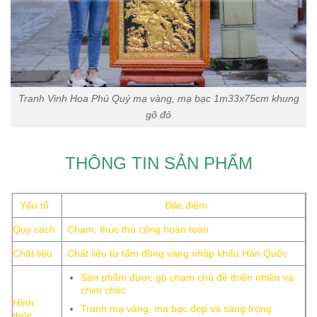
Tranh Vinh Hoa Phú Quý mạ vàng, mạ bạc 1m33x75cm khung
gõ đỏ
THÔNG TIN SẢN PHẨM
Yếu tố
Đặc điểm
Quy cách
Chạm, thúc thủ công hoàn toàn
Chất liệu
Chất liệu từ tấm đồng vàng nhập khẩu Hàn Quốc
Sản phẩm được gò chạm chủ đề thiên nhiên và
chim chóc
Hình
Tranh mạ vàng, mạ bạc đẹp và sang trọng
thức