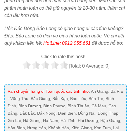
phản ứng hóa học nền màu sắc vô cùng bền. Màu sắc sản
phẩm hoàn toàn có thể giữ nguyên từ 20-30 năm, thậm chí
còn lâu hơn nữa.
Hỏi:
Đúc Đồng Bảo Long có giao hàng đi các tỉnh không?
Đáp: Bảo Long có dịch vụ giao hàng toàn quốc. Về chi tiết
quý khách liên hệ:
HotLine: 0912.055.661
để được hỗ trợ.
Click to rate this post!
[Total:
0
Average:
0
]
Vận chuyển hàng đi Toàn quốc các tỉnh như
: An Giang, Bà Rịa
- Vũng Tàu, Bắc Giang, Bắc Kạn, Bạc Liêu, Bến Tre, Bình
Định, Bình Dương, Bình Phước, Bình Thuận, Cà Mau, Cao
Bằng, Đắk Lắk, Đắk Nông, Điện Biên, Đồng Nai, Đồng Tháp,
Gia Lai, Hà Giang, Hà Nam, Hà Tĩnh, Hải Dương, Hậu Giang,
Hòa Bình, Hưng Yên, Khánh Hòa, Kiên Giang, Kon Tum, Lai