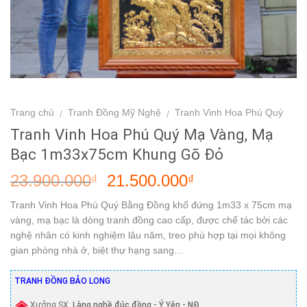
Trang chủ
Tranh Đồng Mỹ Nghệ
Tranh Vinh Hoa Phú Quý
/
/
Tranh Vinh Hoa Phú Quý Mạ Vàng, Mạ
Bạc 1m33x75cm Khung Gõ Đỏ
23.900.000
21.500.000
₫
₫
Tranh Vinh Hoa Phú Quý Bằng Đồng khổ đứng 1m33 x 75cm mạ
vàng, mạ bạc là dòng tranh đồng cao cấp, được chế tác bởi các
nghệ nhân có kinh nghiệm lâu năm, treo phù hợp tại mọi không
gian phòng nhà ở, biệt thự hạng sang…
TRANH ĐỒNG BẢO LONG
Xưởng SX:
Làng nghề đúc đồng - Ý Yên - NĐ