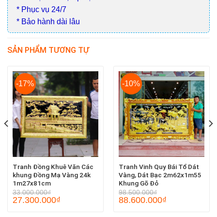
* Phục vụ 24/7
* Bảo hành dài lâu
SẢN PHẨM TƯƠNG TỰ
-17%
-10%
Tranh Đồng Khuê Văn Các
Tranh Vinh Quy Bái Tổ Dát
khung Đồng Mạ Vàng 24k
Vàng, Dát Bạc 2m62x1m55
1m27x81cm
Khung Gõ Đỏ
33.000.000
₫
98.500.000
₫
27.300.000
₫
88.600.000
₫