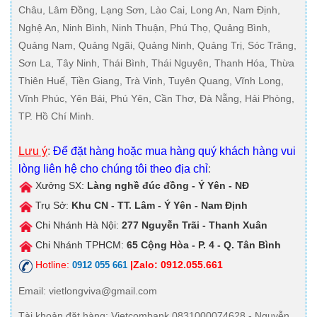
Châu, Lâm Đồng, Lạng Sơn, Lào Cai, Long An, Nam Định,
Nghệ An, Ninh Bình, Ninh Thuận, Phú Thọ, Quảng Bình,
Quảng Nam, Quảng Ngãi, Quảng Ninh, Quảng Trị, Sóc Trăng,
Sơn La, Tây Ninh, Thái Bình, Thái Nguyên, Thanh Hóa, Thừa
Thiên Huế, Tiền Giang, Trà Vinh, Tuyên Quang, Vĩnh Long,
Vĩnh Phúc, Yên Bái, Phú Yên, Cần Thơ, Đà Nẵng, Hải Phòng,
TP. Hồ Chí Minh.
Lưu ý
:
Để đặt hàng hoặc mua hàng quý khách hàng vui
lòng liên hệ cho chúng tôi theo địa chỉ
:
Xưởng SX:
Làng nghề đúc đồng - Ý Yên - NĐ
Trụ Sở:
Khu CN - TT. Lâm - Ý Yên - Nam Định
Chi Nhánh Hà Nội:
277 Nguyễn Trãi - Thanh Xuân
Chi Nhánh TPHCM:
65 Cộng Hòa - P. 4 - Q. Tân Bình
Hotline:
|Zalo: 0912.055.661
0912 055 661
Email
: vietlongviva@gmail.com
Tài khoản đặt hàng
: Vietcombank 0831000074628 - Nguyễn