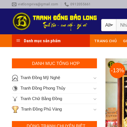
Skip
vietlongviva@gmail.com
0912055661
to
content
Danh mục sản phẩm
TRANG CHỦ
G
DANH MỤC TỔNG HỢP
-13%
Tranh Đồng Mỹ Nghệ
Tranh Đồng Phong Thủy
Tranh Chữ Bằng Đồng
Tranh Đồng Phủ Vàng
DÒNG TRANH CHUYÊN BIỆT