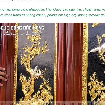
ụng tấm đồng vàng nhập khẩu Hàn Quốc cao cấp, tiêu chuẩn 8rem và
c tranh trang trí phòng khách, phòng làm việc hay phòng thờ độc đá