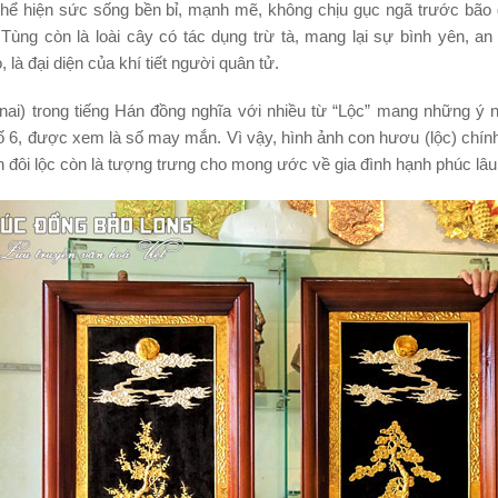
hể hiện sức sống bền bỉ, mạnh mẽ, không chịu gục ngã trước bão 
ùng còn là loài cây có tác dụng trừ tà, mang lại sự bình yên, an 
 là đại diện của khí tiết người quân tử.
nai) trong tiếng Hán đồng nghĩa với nhiều từ “Lộc” mang những ý n
ố 6, được xem là số may mắn. Vì vậy, hình ảnh con hươu (lộc) chính 
h đôi lộc còn là tượng trưng cho mong ước về gia đình hạnh phúc lâu