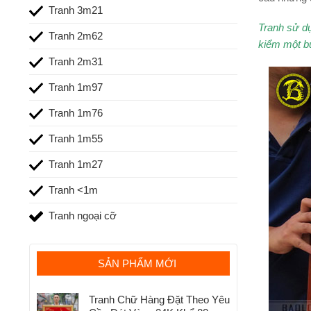
Tranh 3m21
Tranh sử d
Tranh 2m62
kiểm một bứ
Tranh 2m31
Tranh 1m97
Tranh 1m76
Tranh 1m55
Tranh 1m27
Tranh <1m
Tranh ngoại cỡ
SẢN PHẨM MỚI
Tranh Chữ Hàng Đặt Theo Yêu