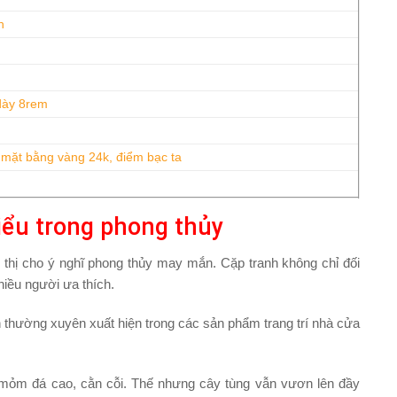
h
dày 8rem
 mặt bằng vàng 24k, điểm bạc ta
iểu trong phong thủy
thị cho ý nghĩ phong thủy may mắn. Cặp tranh không chỉ đối
iều người ưa thích.
n thường xuyên xuất hiện trong các sản phẩm trang trí nhà cửa
g mỏm đá cao, cằn cỗi. Thế nhưng cây tùng vẫn vươn lên đầy