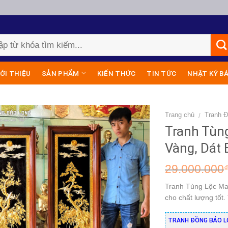
IỚI THIỆU
SẢN PHẨM
KIẾN THỨC
TIN TỨC
NHẬT KÝ B
Trang chủ
Tranh 
/
Tranh Tùn
Vàng, Dát
29.000.000
Tranh Tùng Lộc Ma
cho chất lượng tốt
TRANH ĐỒNG BẢO L