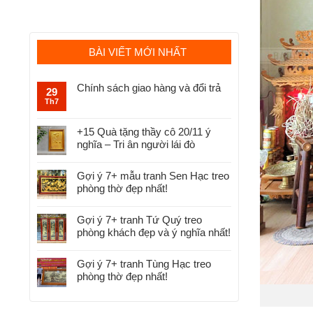
BÀI VIẾT MỚI NHẤT
Chính sách giao hàng và đổi trả
29
Th7
+15 Quà tặng thầy cô 20/11 ý
nghĩa – Tri ân người lái đò
Gợi ý 7+ mẫu tranh Sen Hạc treo
phòng thờ đẹp nhất!
Gợi ý 7+ tranh Tứ Quý treo
phòng khách đẹp và ý nghĩa nhất!
Gợi ý 7+ tranh Tùng Hạc treo
phòng thờ đẹp nhất!