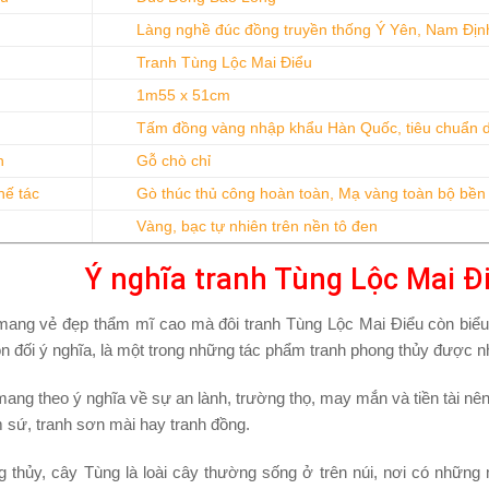
Làng nghề đúc đồng truyền thống Ý Yên, Nam Địn
Tranh Tùng Lộc Mai Điểu
1m55 x 51cm
Tấm đồng vàng nhập khẩu Hàn Quốc, tiêu chuẩn 
h
Gỗ chò chỉ
hế tác
Gò thúc thủ công hoàn toàn, Mạ vàng toàn bộ bền
Vàng, bạc tự nhiên trên nền tô đen
Ý nghĩa tranh Tùng Lộc Mai Đ
mang vẻ đẹp thẩm mĩ cao mà đôi tranh Tùng Lộc Mai Điểu còn biểu 
 đối ý nghĩa, là một trong những tác phẩm tranh phong thủy được nh
mang theo ý nghĩa về sự an lành, trường thọ, may mắn và tiền tài nê
 sứ, tranh sơn mài hay tranh đồng.
g thủy, cây Tùng là loài cây thường sống ở trên núi, nơi có nhữn