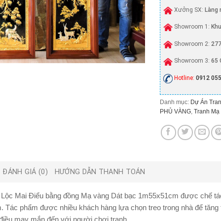
Xưởng SX:
Làng 
Showroom 1:
Khu
Showroom 2:
277
Showroom 3:
65 
Hotline:
0912 055
Danh mục:
Dự Án Tran
PHỦ VÀNG
,
Tranh Mạ
ĐÁNH GIÁ (0)
HƯỚNG DẪN THANH TOÁN
 Lộc Mai Điểu bằng đồng Mạ vàng Dát bạc 1m55x51cm được chế tác 
. Tác phẩm được nhiều khách hàng lựa chọn treo trong nhà để tăng t
điều may mắn đến với người chơi tranh.