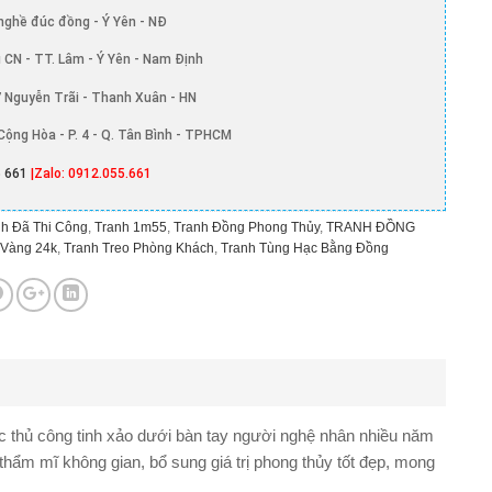
nghề đúc đồng - Ý Yên - NĐ
 CN - TT. Lâm - Ý Yên - Nam Định
 Nguyễn Trãi - Thanh Xuân - HN
Cộng Hòa - P. 4 - Q. Tân Bình - TPHCM
 661
|Zalo: 0912.055.661
h Đã Thi Công
,
Tranh 1m55
,
Tranh Đồng Phong Thủy
,
TRANH ĐỒNG
 Vàng 24k
,
Tranh Treo Phòng Khách
,
Tranh Tùng Hạc Bằng Đồng
thủ công tinh xảo dưới bàn tay người nghệ nhân nhiều năm
hẩm mĩ không gian, bổ sung giá trị phong thủy tốt đẹp, mong