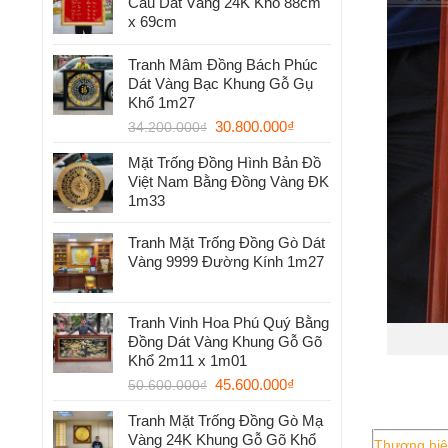
Cầu Dát Vàng 24K Khổ 88cm
x 69cm
Tranh Mâm Đồng Bách Phúc
Dát Vàng Bạc Khung Gỗ Gụ
Khổ 1m27
30.800.000
₫
34.200.000
₫
Mặt Trống Đồng Hình Bản Đồ
Việt Nam Bằng Đồng Vàng ĐK
1m33
Tranh Mặt Trống Đồng Gò Dát
Vàng 9999 Đường Kính 1m27
Tranh Vinh Hoa Phú Quý Bằng
Đồng Dát Vàng Khung Gỗ Gõ
Khổ 2m11 x 1m01
45.600.000
₫
50.600.000
₫
Tranh Mặt Trống Đồng Gò Mạ
Vàng 24K Khung Gỗ Gõ Khổ
Thương hi