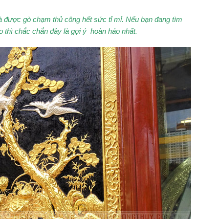
 được gò chạm thủ công hết sức tỉ mỉ. Nếu bạn đang tìm
o thì chắc chắn đây là gợi ý hoàn hảo nhất.