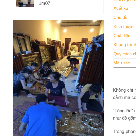
1m07
Xuất xứ
Chủ đề
Kích thước
Chất liệu
Khung tran
Quy cách c
Màu sắc
Không chỉ 
cảnh mà còn
“Tùng lộc” 
như đồ gốm
Trong phon