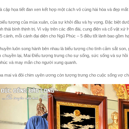
là cặp họa tiết đan xen kết hợp một cách vô cùng hài hòa và đẹp mắt
biểu tượng của mùa xuân, của sự khởi đầu và hy vọng. Đặc biệt dưới 
nh thái bình thịnh trị. Vì vậy trên các đền đài, cung điện và cổ vật x
5 cánh, mỗi cánh đại diện cho Ngũ Phúc – 5 điều tốt lành bao gồm h
uyền luôn song hành bên nhau là biểu tượng cho tình cảm sắt son, g
 chuyền lại, Mai Điểu tượng trưng cho sự sống, sức sống và sự hồi 
 phúc và may mắn cho người xung quanh.
hoa mai và đôi chim uyên ương còn tượng trưng cho cuộc sống vợ ch