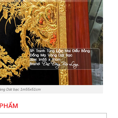
vàng Dát bạc 1m55x51cm
 PHẨM