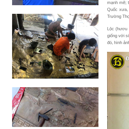
mạnh mẽ; t
Quốc xưa, T
Trường Thọ,
Lộc (hươu 
giống với s
đó, hình ản