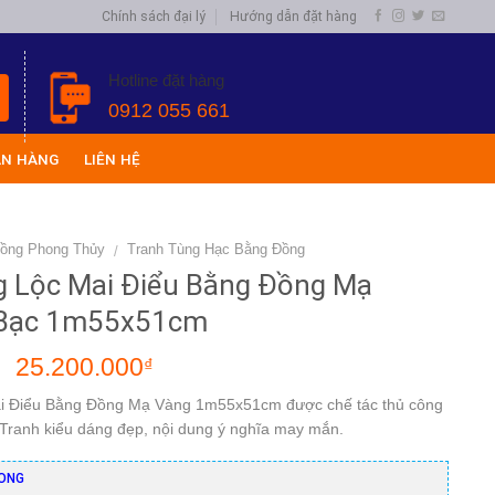
Chính sách đại lý
Hướng dẫn đặt hàng
Hotline đặt hàng
0912 055 661
ÁN HÀNG
LIÊN HỆ
Đồng Phong Thủy
Tranh Tùng Hạc Bằng Đồng
/
g Lộc Mai Điểu Bằng Đồng Mạ
 Bạc 1m55x51cm
25.200.000
₫
₫
i Điểu Bằng Đồng Mạ Vàng 1m55x51cm được chế tác thủ công
. Tranh kiểu dáng đẹp, nội dung ý nghĩa may mắn.
ONG