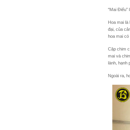
“Mai Điểu” 
Hoa mai là 
đại, của cả
hoa mai có 
Cặp chim ch
mai và chim
lành, hạnh
Ngoài ra, 