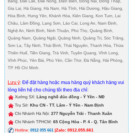
Bằng, Đắk Lắk, Đắk Nông, Điện Biên, Đồng Nai, Đồng Tháp,
Gia Lai, Hà Giang, Hà Nam, Hà Tĩnh, Hải Dương, Hậu Giang,
Hòa Bình, Hưng Yên, Khánh Hòa, Kiên Giang, Kon Tum, Lai
Châu, Lâm Đồng, Lạng Sơn, Lào Cai, Long An, Nam Định,
Nghệ An, Ninh Bình, Ninh Thuận, Phú Thọ, Quảng Bình,
Quảng Nam, Quảng Ngãi, Quảng Ninh, Quảng Trị, Sóc Trăng,
Sơn La, Tây Ninh, Thái Bình, Thái Nguyên, Thanh Hóa, Thừa
Thiên Huế, Tiền Giang, Trà Vinh, Tuyên Quang, Vĩnh Long,
Vĩnh Phúc, Yên Bái, Phú Yên, Cần Thơ, Đà Nẵng, Hải Phòng,
TP. Hồ Chí Minh.
Lưu ý
:
Để đặt hàng hoặc mua hàng quý khách hàng vui
lòng liên hệ cho chúng tôi theo địa chỉ
:
Xưởng SX:
Làng nghề đúc đồng - Ý Yên - NĐ
Trụ Sở:
Khu CN - TT. Lâm - Ý Yên - Nam Định
Chi Nhánh Hà Nội:
277 Nguyễn Trãi - Thanh Xuân
Chi Nhánh TPHCM:
65 Cộng Hòa - P. 4 - Q. Tân Bình
Hotline:
|Zalo: 0912.055.661
0912 055 661