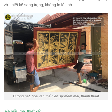
với thiết kế sang trọng, không lo lỗi thời.
Đường nét, hoa văn thể hiện sự mềm mại, thanh thoát
Về mẫu mã, thiết kế
: