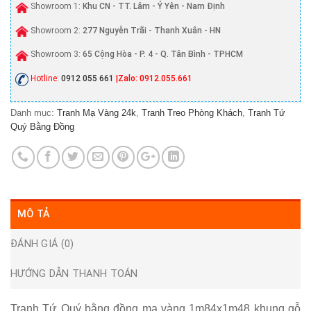
Showroom 1:
Khu CN - TT. Lâm - Ý Yên - Nam Định
Showroom 2:
277 Nguyễn Trãi - Thanh Xuân - HN
Showroom 3:
65 Cộng Hòa - P. 4 - Q. Tân Bình - TPHCM
Hotline:
0912 055 661
|Zalo: 0912.055.661
Danh mục:
Tranh Mạ Vàng 24k
,
Tranh Treo Phòng Khách
,
Tranh Tứ
Quý Bằng Đồng
MÔ TẢ
ĐÁNH GIÁ (0)
HƯỚNG DẪN THANH TOÁN
Tranh Tứ Quý bằng đồng mạ vàng 1m84x1m48 khung gỗ