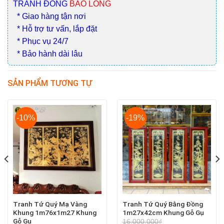
TRANH ĐỒNG
BẢO LONG
* Giao hàng tận nơi
* Hỗ trợ tư vấn, lắp đặt
* Phục vụ 24/7
* Bảo hành dài lâu
SẢN PHẨM TƯƠNG TỰ
-10%
-19%
Tranh Tứ Quý Mạ Vàng
Tranh Tứ Quý Bằng Đồng
Khung 1m76x1m27 Khung
1m27x42cm Khung Gỗ Gụ
Gỗ Gụ
16.000.000
₫