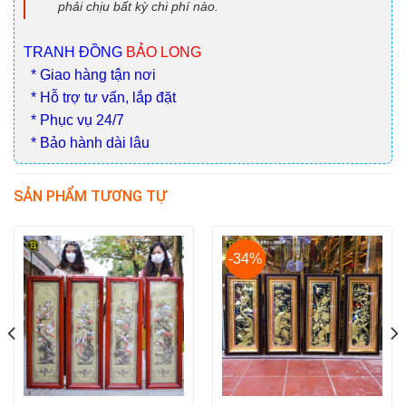
phải chịu bất kỳ chi phí nào.
TRANH ĐỒNG
BẢO LONG
* Giao hàng tận nơi
* Hỗ trợ tư vấn, lắp đặt
* Phục vụ 24/7
* Bảo hành dài lâu
SẢN PHẨM TƯƠNG TỰ
-34%