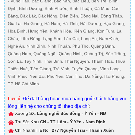
- Vũng Tàu, Bắc Giang, Bắc Kạn, Bạc Liêu, Bến Tre, Bình
Định, Bình Dương, Bình Phước, Bình Thuận, Cà Mau, Cao
Bằng, Đắk Lắk, Đắk Nông, Điện Biên, Đồng Nai, Đồng Tháp,
Gia Lai, Hà Giang, Hà Nam, Hà Tĩnh, Hải Dương, Hậu Giang,
Hòa Bình, Hưng Yên, Khánh Hòa, Kiên Giang, Kon Tum, Lai
Châu, Lâm Đồng, Lạng Sơn, Lào Cai, Long An, Nam Định,
Nghệ An, Ninh Bình, Ninh Thuận, Phú Thọ, Quảng Bình,
Quảng Nam, Quảng Ngãi, Quảng Ninh, Quảng Trị, Sóc Trăng,
Sơn La, Tây Ninh, Thái Bình, Thái Nguyên, Thanh Hóa, Thừa
Thiên Huế, Tiền Giang, Trà Vinh, Tuyên Quang, Vĩnh Long,
Vĩnh Phúc, Yên Bái, Phú Yên, Cần Thơ, Đà Nẵng, Hải Phòng,
TP. Hồ Chí Minh.
Lưu ý
:
Để đặt hàng hoặc mua hàng quý khách hàng vui
lòng liên hệ cho chúng tôi theo địa chỉ
:
Xưởng SX:
Làng nghề đúc đồng - Ý Yên - NĐ
Trụ Sở:
Khu CN - TT. Lâm - Ý Yên - Nam Định
Chi Nhánh Hà Nội:
277 Nguyễn Trãi - Thanh Xuân