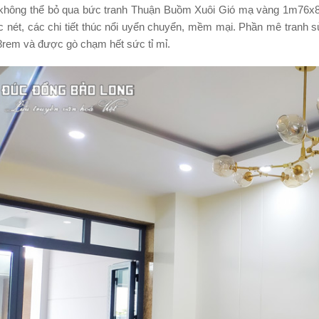
không thể bỏ qua bức
tranh Thuận Buồm Xuôi Gió mạ vàng 1m76x
ắc nét, các chi tiết thúc nổi uyển chuyển, mềm mại. Phần mê tran
8rem và được gò chạm hết sức tỉ mỉ.