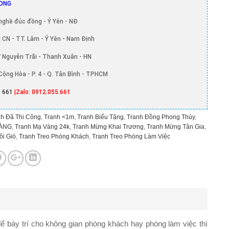
ONG
nghề đúc đồng - Ý Yên - NĐ
 CN - TT. Lâm - Ý Yên - Nam Định
 Nguyễn Trãi - Thanh Xuân - HN
Cộng Hòa - P. 4 - Q. Tân Bình - TPHCM
 661
|Zalo: 0912.055.661
h Đã Thi Công
,
Tranh <1m
,
Tranh Biếu Tặng
,
Tranh Đồng Phong Thủy
,
ÀNG
,
Tranh Mạ Vàng 24k
,
Tranh Mừng Khai Trương
,
Tranh Mừng Tân Gia
,
i Gió
,
Tranh Treo Phòng Khách
,
Tranh Treo Phòng Làm Việc
ể bày trí cho không gian phòng khách hay phòng làm việc thì