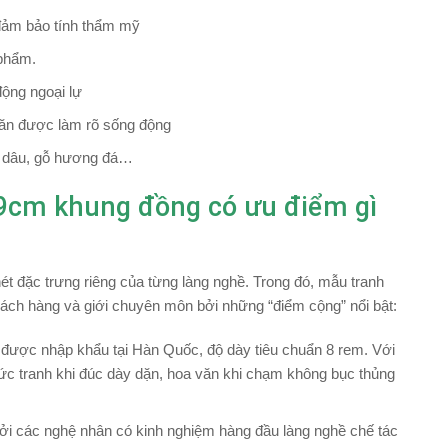
 đảm bảo tính thẩm mỹ
 phẩm.
động ngoại lự
 văn được làm rõ sống động
gỗ dâu, gỗ hương đá…
cm khung đồng có ưu điểm gì
ét đặc trưng riêng của từng làng nghề. Trong đó, mẫu tranh
ách hàng và giới chuyên môn bởi những “điểm cộng” nổi bật:
được nhập khẩu tại Hàn Quốc, độ dày tiêu chuẩn 8 rem. Với
 bức tranh khi đúc dày dặn, hoa văn khi chạm không bục thủng
bởi các nghệ nhân có kinh nghiệm hàng đầu làng nghề chế tác