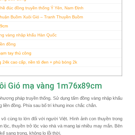
hề đúc đồng truyền thống Ý Yên, Nam Định
huận Buồm Xuôi Gió – Tranh Thuyền Buồm
89cm
ng vàng nhập khẩu Hàn Quốc
iền đồng
ạm tay thủ công
 24k cao cấp, nền tô đen + phủ bóng 2k
Xuôi Gió mạ vàng 1m76x89cm
phương pháp truyền thống. Sử dụng tấm đồng vàng nhập khẩu
liền đồng. Phía sau bố trí khung inox chắc chắn.
 vô cùng to lớn đối với người Việt. Hình ảnh con thuyền trong
ón lộc, thuyền trở lộc vào nhà và mang lại nhiều may mắn. Bên
ế sang trọng, không lo lỗi thời.