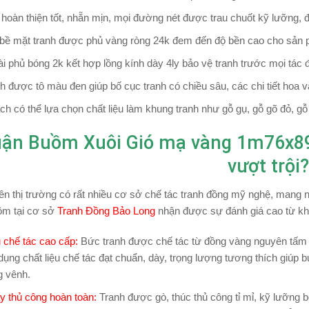
 hoàn thiện tốt, nhẵn mịn, mọi đường nét được trau chuốt kỹ lưỡng,
 bề mặt tranh được phủ vàng ròng 24k đem đến độ bền cao cho sản
i phủ bóng 2k kết hợp lồng kính dày 4ly bảo vệ tranh trước mọi tác 
h được tô màu đen giúp bố cục tranh có chiều sâu, các chi tiết hoa
h có thể lựa chọn chất liệu làm khung tranh như gỗ gụ, gỗ gõ đỏ, 
ận Buồm Xuôi Gió mạ vàng 1m76x89
vượt trội?
rên thị trường có rất nhiều cơ sở chế tác tranh đồng mỹ nghệ, mang n
m tại cơ sở
Tranh Đồng Bảo Long
nhận được sự đánh giá cao từ kh
u chế tác cao cấp
:
Bức tranh được chế tác từ đồng vàng nguyên tấm 
dụng chất liệu chế tác đạt chuẩn, dày, trọng lượng tương thích giúp
g vênh.
 thủ công hoàn toàn:
Tranh được gò, thúc thủ công tỉ mỉ, kỹ lưỡng 