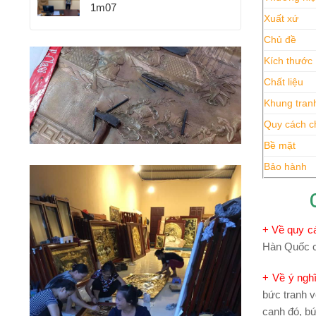
1m07
Xuất xứ
Chủ đề
Kích thước
Chất liệu
Khung tran
Quy cách c
Bề mặt
Bảo hành
+ Về quy c
Hàn Quốc ca
+ Về ý ngh
bức tranh v
cạnh đó, bứ