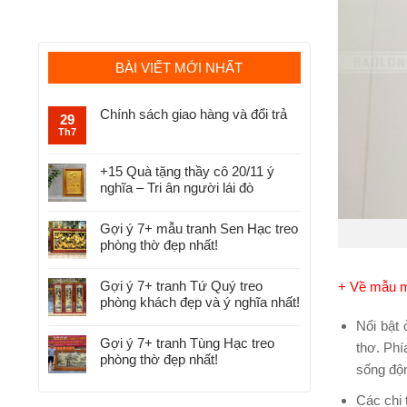
BÀI VIẾT MỚI NHẤT
Chính sách giao hàng và đổi trả
29
Th7
+15 Quà tặng thầy cô 20/11 ý
nghĩa – Tri ân người lái đò
Gợi ý 7+ mẫu tranh Sen Hạc treo
phòng thờ đẹp nhất!
Gợi ý 7+ tranh Tứ Quý treo
+ Về mẫu mã
phòng khách đẹp và ý nghĩa nhất!
Nổi bật 
Gợi ý 7+ tranh Tùng Hạc treo
thơ. Phí
phòng thờ đẹp nhất!
sống độ
Các chi 