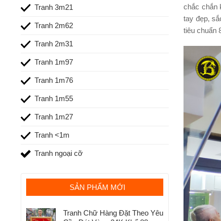
chắc chắn 
Tranh 3m21
tay đẹp, s
Tranh 2m62
tiêu chuẩn 
Tranh 2m31
Tranh 1m97
Tranh 1m76
Tranh 1m55
Tranh 1m27
Tranh <1m
Tranh ngoại cỡ
SẢN PHẨM MỚI
Tranh Chữ Hàng Đặt Theo Yêu