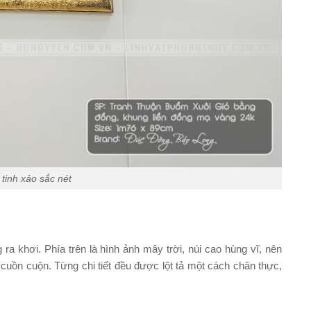
tinh xảo sắc nét
a khơi. Phía trên là hình ảnh mây trời, núi cao hùng vĩ, nên
g cuồn cuộn. Từng chi tiết đều được lột tả một cách chân thực,