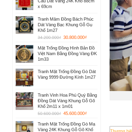
Cầu Dát Vàng 24K Khổ 88cm
x 69cm
Tranh Mâm Đồng Bách Phúc
Dát Vàng Bạc Khung Gỗ Gụ
Khổ 1m27
30.800.000
₫
34.200.000
₫
Mặt Trống Đồng Hình Bản Đồ
Việt Nam Bằng Đồng Vàng ĐK
1m33
Tranh Mặt Trống Đồng Gò Dát
Vàng 9999 Đường Kính 1m27
Tranh Vinh Hoa Phú Quý Bằng
Đồng Dát Vàng Khung Gỗ Gõ
Khổ 2m11 x 1m01
45.600.000
₫
50.600.000
₫
Tranh Mặt Trống Đồng Gò Mạ
Vàng 24K Khung Gỗ Gõ Khổ
Thương hi