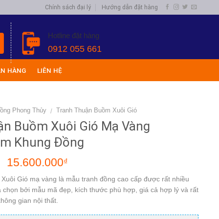
Chính sách đại lý
Hướng dẫn đặt hàng
Hotline đặt hàng
0912 055 661
ÁN HÀNG
LIÊN HỆ
Đồng Phong Thủy
Tranh Thuận Buồm Xuôi Gió
/
ận Buồm Xuôi Gió Mạ Vàng
m Khung Đồng
15.600.000
₫
₫
Xuôi Gió mạ vàng là mẫu tranh đồng cao cấp được rất nhiều
a chọn bởi mẫu mã đẹp, kích thước phù hợp, giá cả hợp lý và rất
hông gian nội thất.