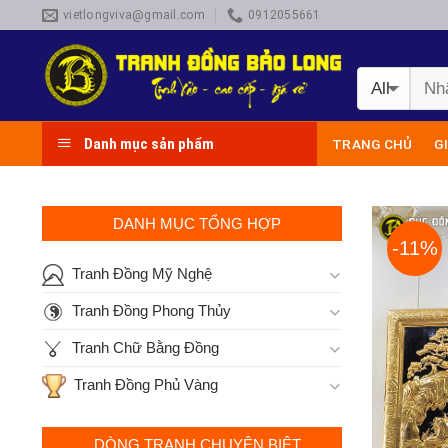
Skip
vietlongviva@gmail.com
0912055661
to
content
Danh mục sản phẩm
TRANG CHỦ
G
DANH MỤC TỔNG HỢP
-11%
Tranh Đồng Mỹ Nghệ
Tranh Đồng Phong Thủy
Tranh Chữ Bằng Đồng
Tranh Đồng Phủ Vàng
DÒNG TRANH CHUYÊN BIỆT