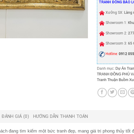
TRANH ĐỒNG BẢO L
Xưởng SX:
Làng 
Showroom 1:
Khu
Showroom 2:
277
Showroom 3:
65 
Hotline:
0912 055
Danh mục:
Dự Án Tran
TRANH ĐỒNG PHỦ V
Tranh Thuận Buồm Xuô
ĐÁNH GIÁ (0)
HƯỚNG DẪN THANH TOÁN
ch đang tìm kiếm một bức tranh đẹp, mang giá trị phong thủy tốt đ