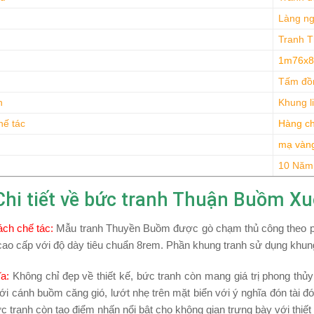
Làng ng
Tranh T
1m76x
Tấm đồ
h
Khung l
hế tác
Hàng ch
mạ vàng
10 Năm
Chi tiết về bức tranh Thuận Buồm 
ách chế tác
:
Mẫu tranh Thuyền Buồm
được gò chạm thủ công theo 
o cấp với độ dày tiêu chuẩn 8rem. Phần khung tranh sử dụng khung 
ĩa
:
Không chỉ đẹp về thiết kế, bức tranh còn mang giá trị phong thủy
ới cánh buồm căng gió, lướt nhẹ trên mặt biển với ý nghĩa đón tài đ
c tranh còn tạo điểm nhấn nổi bật cho không gian trưng bày với thiết k