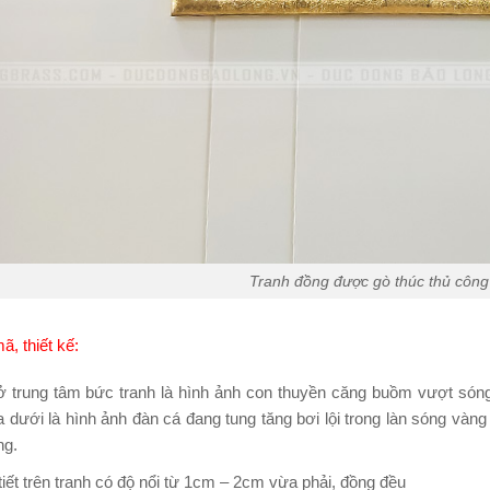
Tranh đồng được gò thúc thủ công 
, thiết kế:
ở trung tâm bức tranh là hình ảnh con thuyền căng buồm vượt sóng r
a dưới là hình ảnh đàn cá đang tung tăng bơi lội trong làn sóng vàn
ng.
tiết trên tranh có độ nổi từ 1cm – 2cm vừa phải, đồng đều