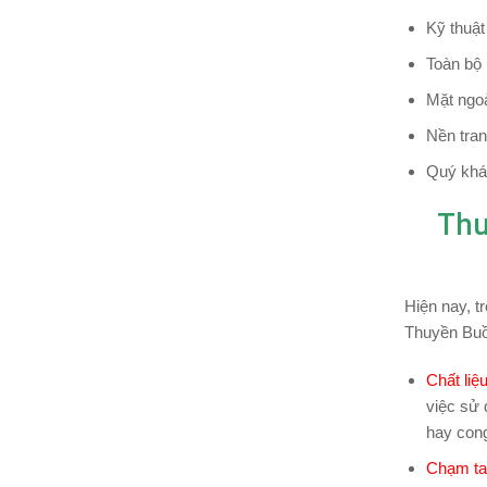
Kỹ thuật
Toàn bộ
Mặt ngoà
Nền tran
Quý khác
Thu
Hiện nay, t
Thuyền Buồ
Chất liệ
việc sử 
hay con
Chạm tay