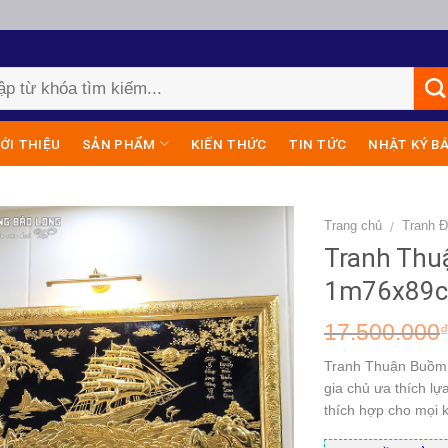
IỚI THIỆU
SẢN PHẨM
KIẾN THỨC
TIN TỨC
NHẬT KÝ B
Trang chủ
Tranh 
/
Tranh Thu
1m76x89c
17.500.000
Tranh Thuận Buồm 
gia chủ ưa thích lự
thích hợp cho mọi k