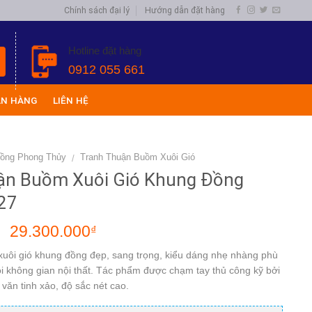
Chính sách đại lý
Hướng dẫn đặt hàng
Hotline đặt hàng
0912 055 661
ÁN HÀNG
LIÊN HỆ
Đồng Phong Thủy
Tranh Thuận Buồm Xuôi Gió
/
ận Buồm Xuôi Gió Khung Đồng
27
29.300.000
₫
₫
uôi gió khung đồng đẹp, sang trọng, kiểu dáng nhẹ nhàng phù
ọi không gian nội thất. Tác phẩm được chạm tay thủ công kỹ bởi
văn tinh xảo, độ sắc nét cao.