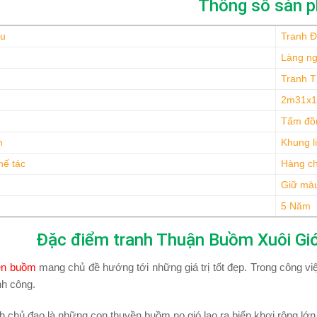
Thông số sản 
ệu
Tranh 
Làng ng
Tranh T
2m31x
Tấm đồ
h
Khung l
hế tác
Hàng ch
Giữ màu
5 Năm
Đặc điểm tranh Thuận Buồm Xuôi G
ền buồm
mang chủ đề hướng tới những giá trị tốt đẹp. Trong công vi
nh công.
h chủ đạo là những con thuyền buồm no gió lao ra biển khơi rộng lớn