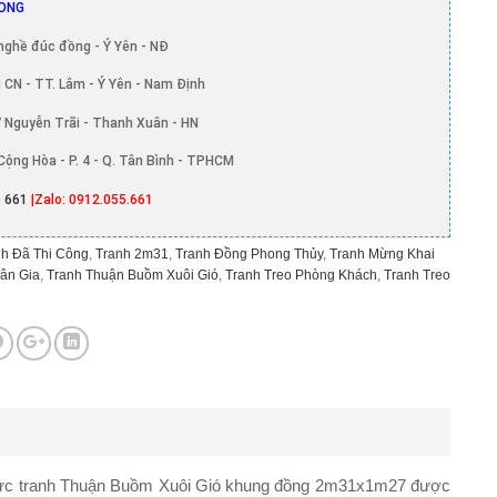
ONG
nghề đúc đồng - Ý Yên - NĐ
 CN - TT. Lâm - Ý Yên - Nam Định
 Nguyễn Trãi - Thanh Xuân - HN
Cộng Hòa - P. 4 - Q. Tân Bình - TPHCM
 661
|Zalo: 0912.055.661
h Đã Thi Công
,
Tranh 2m31
,
Tranh Đồng Phong Thủy
,
Tranh Mừng Khai
ân Gia
,
Tranh Thuận Buồm Xuôi Gió
,
Tranh Treo Phòng Khách
,
Tranh Treo
bức
tranh Thuận Buồm Xuôi Gió khung đồng 2m31x1m27
được