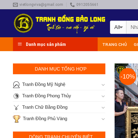
Skip
vietlongviva@gmail.com
0912055661
to
content
Danh mục sản phẩm
TRANG CHỦ
G
DANH MỤC TỔNG HỢP
-10%
Tranh Đồng Mỹ Nghệ
Tranh Đồng Phong Thủy
Tranh Chữ Bằng Đồng
Tranh Đồng Phủ Vàng
DÒNG TRANH CHUYÊN BIỆT