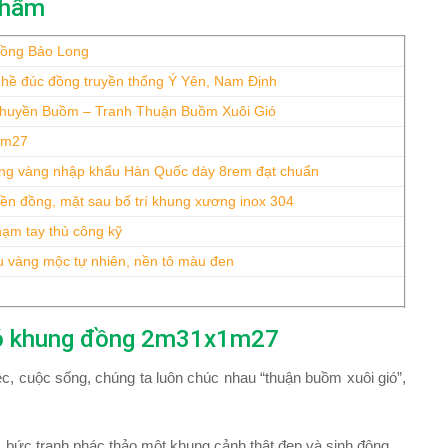
phẩm
Đồng Bảo Long
hề đúc đồng truyền thống Ý Yên, Nam Định
huyền Buồm – Tranh Thuận Buồm Xuôi Gió
1m27
ng vàng nhập khẩu Hàn Quốc dày 8rem đạt chuẩn
iền đồng, mặt sau bố trí khung xương inox 304
ạm tay thủ công kỹ
 vàng mộc tự nhiên, nền tô màu đen
ió khung đồng 2m31x1m27
ệc, cuộc sống, chúng ta luôn chúc nhau “thuận buồm xuôi gió”,
, bức tranh phác thảo một khung cảnh thật đẹp và sinh động.