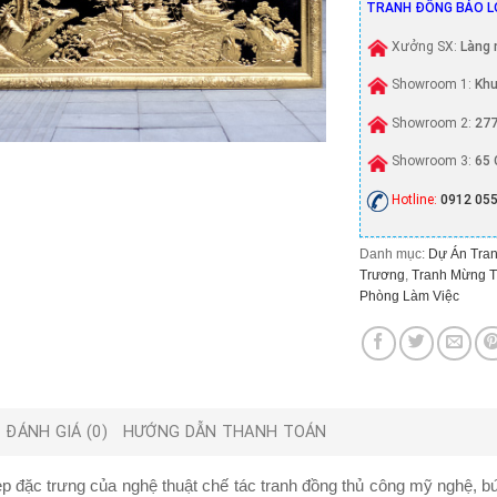
TRANH ĐỒNG BẢO L
Xưởng SX:
Làng 
Showroom 1:
Khu
Showroom 2:
277
Showroom 3:
65 
Hotline:
0912 055
Danh mục:
Dự Án Tran
Trương
,
Tranh Mừng T
Phòng Làm Việc
ĐÁNH GIÁ (0)
HƯỚNG DẪN THANH TOÁN
p đặc trưng của nghệ thuật chế tác tranh đồng thủ công mỹ nghệ, 