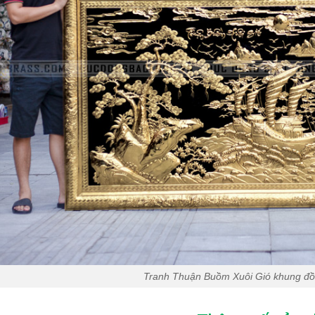
Tranh Thuận Buồm Xuôi Gió khung 