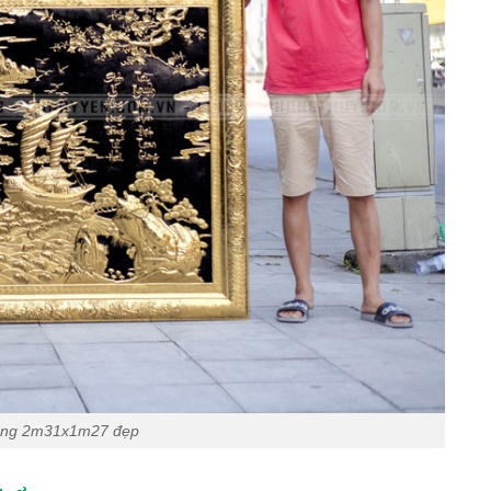
đồng 2m31x1m27 đẹp