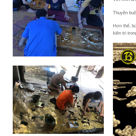
Thuyền buồm
Hơn thế, b
kiên trì
tron