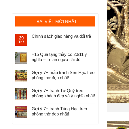
BÀI VIẾT MỚI NHẤT
Chính sách giao hàng và đổi trả
29
Th7
+15 Quà tặng thầy cô 20/11 ý
nghĩa – Tri ân người lái đò
Gợi ý 7+ mẫu tranh Sen Hạc treo
phòng thờ đẹp nhất!
Gợi ý 7+ tranh Tứ Quý treo
phòng khách đẹp và ý nghĩa nhất!
Gợi ý 7+ tranh Tùng Hạc treo
phòng thờ đẹp nhất!