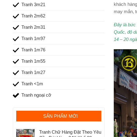
khách hàng
Tranh 3m21
may mắn, tố
Tranh 2m62
Đây là bức 
Tranh 2m31
Quốc, độ dà
Tranh 1m97
14 – 20 ngà
Tranh 1m76
Tranh 1m55
Tranh 1m27
Tranh <1m
Tranh ngoại cỡ
SẢN PHẨM MỚI
Tranh Chữ Hàng Đặt Theo Yêu