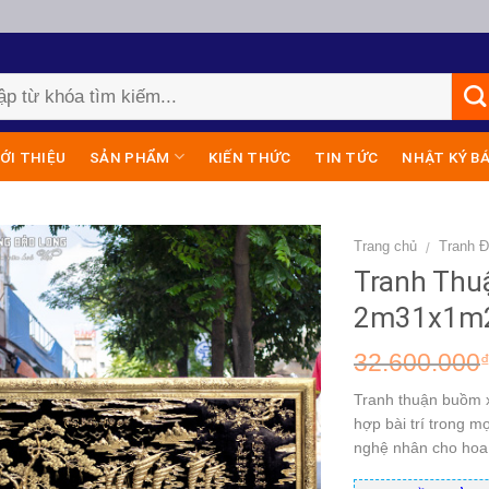
IỚI THIỆU
SẢN PHẨM
KIẾN THỨC
TIN TỨC
NHẬT KÝ B
Trang chủ
Tranh 
/
Tranh Thu
2m31x1m
32.600.000
Tranh thuận buồm x
hợp bài trí trong m
nghệ nhân cho hoa 