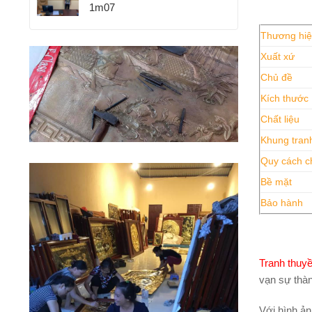
1m07
Thương hi
Xuất xứ
Chủ đề
Kích thước
Chất liệu
Khung tran
Quy cách c
Bề mặt
Bảo hành
Tranh thuy
vạn sự thà
Với hình ản