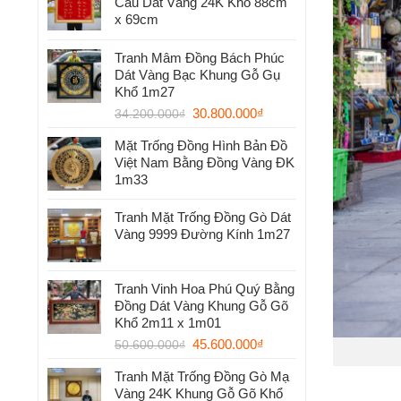
Cầu Dát Vàng 24K Khổ 88cm
x 69cm
Tranh Mâm Đồng Bách Phúc
Dát Vàng Bạc Khung Gỗ Gụ
Khổ 1m27
30.800.000
₫
34.200.000
₫
Mặt Trống Đồng Hình Bản Đồ
Việt Nam Bằng Đồng Vàng ĐK
1m33
Tranh Mặt Trống Đồng Gò Dát
Vàng 9999 Đường Kính 1m27
Tranh Vinh Hoa Phú Quý Bằng
Đồng Dát Vàng Khung Gỗ Gõ
Khổ 2m11 x 1m01
45.600.000
₫
50.600.000
₫
Tranh Mặt Trống Đồng Gò Mạ
Vàng 24K Khung Gỗ Gõ Khổ