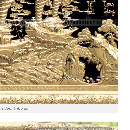
rí đẹp, tinh xảo