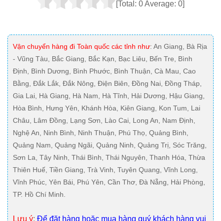
[Total:
0
Average:
0
]
Vận chuyển hàng đi Toàn quốc các tỉnh như
: An Giang, Bà Rịa
- Vũng Tàu, Bắc Giang, Bắc Kạn, Bạc Liêu, Bến Tre, Bình
Định, Bình Dương, Bình Phước, Bình Thuận, Cà Mau, Cao
Bằng, Đắk Lắk, Đắk Nông, Điện Biên, Đồng Nai, Đồng Tháp,
Gia Lai, Hà Giang, Hà Nam, Hà Tĩnh, Hải Dương, Hậu Giang,
Hòa Bình, Hưng Yên, Khánh Hòa, Kiên Giang, Kon Tum, Lai
Châu, Lâm Đồng, Lạng Sơn, Lào Cai, Long An, Nam Định,
Nghệ An, Ninh Bình, Ninh Thuận, Phú Thọ, Quảng Bình,
Quảng Nam, Quảng Ngãi, Quảng Ninh, Quảng Trị, Sóc Trăng,
Sơn La, Tây Ninh, Thái Bình, Thái Nguyên, Thanh Hóa, Thừa
Thiên Huế, Tiền Giang, Trà Vinh, Tuyên Quang, Vĩnh Long,
Vĩnh Phúc, Yên Bái, Phú Yên, Cần Thơ, Đà Nẵng, Hải Phòng,
TP. Hồ Chí Minh.
Lưu ý
:
Để đặt hàng hoặc mua hàng quý khách hàng vui