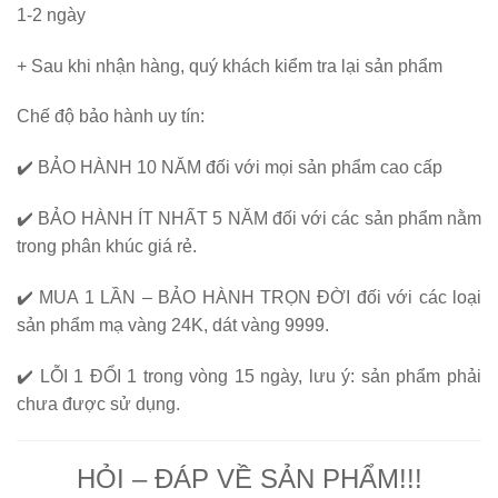
1-2 ngày
+ Sau khi nhận hàng, quý khách kiểm tra lại sản phẩm
Chế độ bảo hành uy tín:
✔️
BẢO HÀNH 10 NĂM
đối với mọi sản phẩm cao cấp
✔️
BẢO HÀNH ÍT NHẤT 5 NĂM
đối với các sản phẩm nằm
trong phân khúc giá rẻ.
✔️
MUA 1 LẦN – BẢO HÀNH TRỌN ĐỜI
đối với các loại
sản phẩm mạ vàng 24K, dát vàng 9999.
✔️
LỖI 1 ĐỔI 1
trong vòng 15 ngày, lưu ý: sản phẩm phải
chưa được sử dụng.
HỎI – ĐÁP VỀ SẢN PHẨM!!!