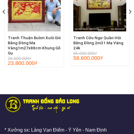
Tranh Thuận Buồm Xuôi Gió
Tranh Cửu Ngư Quần Hội
Bằng Đồng Mạ
Bằng Đồng 2m31 Mạ Vàng
Vàng1m27x88cm Khung Gỗ
24k
Gụ
65.000.000
₫
58.600.000
₫
26.500.000
₫
23.800.000
₫
* Xưởng sx: Làng Vạn Điểm - Ý Yên - Nam Định