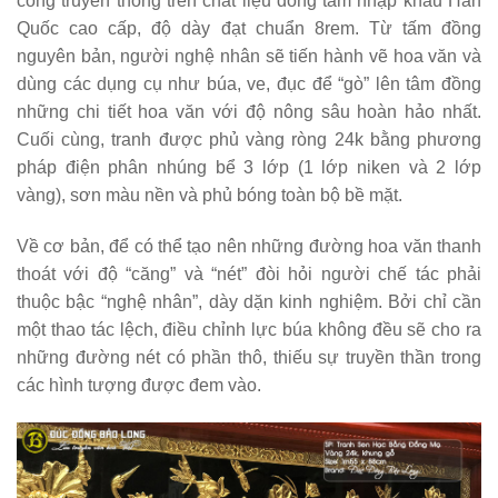
công truyền thống trên chất liệu đồng tấm nhập khẩu Hàn
Quốc cao cấp, độ dày đạt chuẩn 8rem. Từ tấm đồng
nguyên bản, người nghệ nhân sẽ tiến hành vẽ hoa văn và
dùng các dụng cụ như búa, ve, đục để “gò” lên tâm đồng
những chi tiết hoa văn với độ nông sâu hoàn hảo nhất.
Cuối cùng, tranh được phủ vàng ròng 24k bằng phương
pháp điện phân nhúng bể 3 lớp (1 lớp niken và 2 lớp
vàng), sơn màu nền và phủ bóng toàn bộ bề mặt.
Về cơ bản, để có thể tạo nên những đường hoa văn thanh
thoát với độ “căng” và “nét” đòi hỏi người chế tác phải
thuộc bậc “nghệ nhân”, dày dặn kinh nghiệm. Bởi chỉ cần
một thao tác lệch, điều chỉnh lực búa không đều sẽ cho ra
những đường nét có phần thô, thiếu sự truyền thần trong
các hình tượng được đem vào.