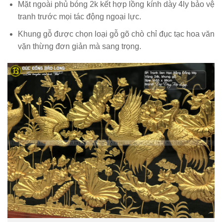
Mặt ngoài phủ bóng 2k kết hợp lồng kính dày 4ly bảo vệ
tranh trước mọi tác động ngoại lực.
Khung gỗ được chọn loại gỗ gõ chò chỉ đục tạc hoa văn
vặn thừng đơn giản mà sang trọng.