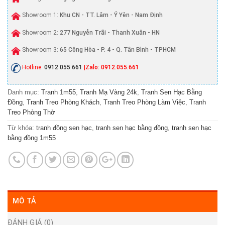
Showroom 1:
Khu CN - TT. Lâm - Ý Yên - Nam Định
Showroom 2:
277 Nguyễn Trãi - Thanh Xuân - HN
Showroom 3:
65 Cộng Hòa - P. 4 - Q. Tân Bình - TPHCM
Hotline:
0912 055 661
|Zalo: 0912.055.661
Danh mục:
Tranh 1m55
,
Tranh Mạ Vàng 24k
,
Tranh Sen Hạc Bằng
Đồng
,
Tranh Treo Phòng Khách
,
Tranh Treo Phòng Làm Việc
,
Tranh
Treo Phòng Thờ
Từ khóa:
tranh đồng sen hạc
,
tranh sen hạc bằng đồng
,
tranh sen hạc
bằng đồng 1m55
MÔ TẢ
ĐÁNH GIÁ (0)