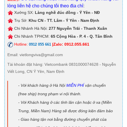
lòng liên hệ cho chúng tôi theo địa chỉ
:
Xưởng SX:
Làng nghề đúc đồng - Ý Yên - NĐ
Trụ Sở:
Khu CN - TT. Lâm - Ý Yên - Nam Định
Chi Nhánh Hà Nội:
277 Nguyễn Trãi - Thanh Xuân
Chi Nhánh TPHCM:
65 Cộng Hòa - P. 4 - Q. Tân Bình
Hotline:
|Zalo: 0912.055.661
0912 055 661
Email
: vietlongviva@gmail.com
Tài khoản đặt hàng
: Vietcombank 0831000074628 - Nguyễn
Viết Long, CN Ý Yên, Nam Định
- Với khách hàng ở Hà Nội
MIỄN PHÍ
vận chuyển
(free ship) trong phạm vi nội thành.
- Với Khách hàng ở các tỉnh lân cận hoặc ở xa (Miền
Trung, Miền Nam) Hàng sẽ được đóng kiện đảm bảo
- Giao hàng tận nơi bằng đường chuyển phát của