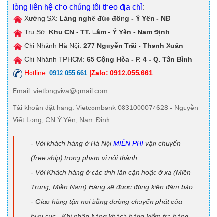
lòng liên hệ cho chúng tôi theo địa chỉ
:
Xưởng SX:
Làng nghề đúc đồng - Ý Yên - NĐ
Trụ Sở:
Khu CN - TT. Lâm - Ý Yên - Nam Định
Chi Nhánh Hà Nội:
277 Nguyễn Trãi - Thanh Xuân
Chi Nhánh TPHCM:
65 Cộng Hòa - P. 4 - Q. Tân Bình
Hotline:
|Zalo: 0912.055.661
0912 055 661
Email
: vietlongviva@gmail.com
Tài khoản đặt hàng
: Vietcombank 0831000074628 - Nguyễn
Viết Long, CN Ý Yên, Nam Định
- Với khách hàng ở Hà Nội
MIỄN PHÍ
vận chuyển
(free ship) trong phạm vi nội thành.
- Với Khách hàng ở các tỉnh lân cận hoặc ở xa (Miền
Trung, Miền Nam) Hàng sẽ được đóng kiện đảm bảo
- Giao hàng tận nơi bằng đường chuyển phát của
bưu cục - Khi nhận hàng khách hàng kiểm tra hàng