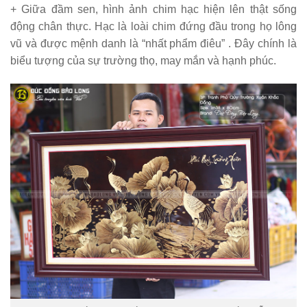
+ Giữa đầm sen, hình ảnh chim hạc hiện lên thật sống
động chân thực. Hạc là loài chim đứng đầu trong họ lông
vũ và được mệnh danh là “nhất phẩm điêu” . Đây chính là
biểu tượng của sự trường thọ, may mắn và hạnh phúc.