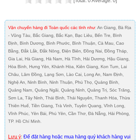
[Total:
0
Average:
0
]
Vận chuyển hàng đi Toàn quốc các tỉnh như
: An Giang, Bà Rịa
- Vũng Tàu, Bắc Giang, Bắc Kạn, Bạc Liêu, Bến Tre, Bình
Định, Bình Dương, Bình Phước, Bình Thuận, Cà Mau, Cao
Bằng, Đắk Lắk, Đắk Nông, Điện Biên, Đồng Nai, Đồng Tháp,
Gia Lai, Hà Giang, Hà Nam, Hà Tĩnh, Hải Dương, Hậu Giang,
Hòa Bình, Hưng Yên, Khánh Hòa, Kiên Giang, Kon Tum, Lai
Châu, Lâm Đồng, Lạng Sơn, Lào Cai, Long An, Nam Định,
Nghệ An, Ninh Bình, Ninh Thuận, Phú Thọ, Quảng Bình,
Quảng Nam, Quảng Ngãi, Quảng Ninh, Quảng Trị, Sóc Trăng,
Sơn La, Tây Ninh, Thái Bình, Thái Nguyên, Thanh Hóa, Thừa
Thiên Huế, Tiền Giang, Trà Vinh, Tuyên Quang, Vĩnh Long,
Vĩnh Phúc, Yên Bái, Phú Yên, Cần Thơ, Đà Nẵng, Hải Phòng,
TP. Hồ Chí Minh.
Lưu ý
:
Để đặt hàng hoặc mua hàng quý khách hàng vui