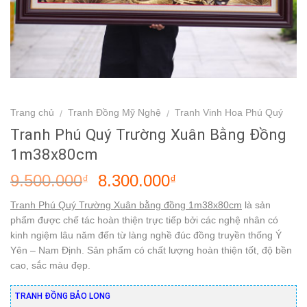
Trang chủ
Tranh Đồng Mỹ Nghệ
Tranh Vinh Hoa Phú Quý
/
/
Tranh Phú Quý Trường Xuân Bằng Đồng
1m38x80cm
9.500.000
8.300.000
₫
₫
Tranh Phú Quý Trường Xuân bằng đồng 1m38x80cm
là sản
phẩm được chế tác hoàn thiện trực tiếp bởi các nghệ nhân có
kinh ngiệm lâu năm đến từ làng nghề đúc đồng truyền thống Ý
Yên – Nam Định. Sản phẩm có chất lượng hoàn thiện tốt, độ bền
cao, sắc màu đẹp.
TRANH ĐỒNG BẢO LONG