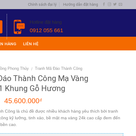
Chính sách đại lý
Hướng dẫn đặt hàng
Hotline đặt hàng
0912 055 661
ÁN HÀNG
LIÊN HỆ
Đồng Phong Thủy
Tranh Mã Đáo Thành Công
/
Đáo Thành Công Mạ Vàng
 Khung Gỗ Hương
45.600.000
₫
₫
 Công là chủ đề được nhiều khách hàng yêu thích bởi tranh
ông kỹ lưỡng, tinh xảo, bề mặt mạ vàng 24k cao cấp đem đến
 bền cao.