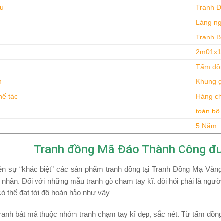
ệu
Tranh 
Làng ng
Tranh 
2m01x
Tấm đồ
h
Khung 
hế tác
Hàng ch
toàn bộ
5 Năm
Tranh đồng Mã Đáo Thành Công đư
n sự “khác biệt” các sản phẩm tranh đồng tại Tranh Đồng Mạ Vàng s
nhân. Đối với những mẫu tranh gò chạm tay kĩ, đòi hỏi phải là người
 thể đạt tới độ hoàn hảo như vậy.
anh bát mã thuộc nhóm tranh chạm tay kĩ đẹp, sắc nét. Từ tấm đồng