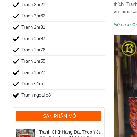
thích. Tran
Tranh 3m21
với màu sắc
Tranh 2m62
Nếu bạn đan
Tranh 2m31
Tranh 1m97
Tranh 1m76
Tranh 1m55
Tranh 1m27
Tranh <1m
Tranh ngoại cỡ
SẢN PHẨM MỚI
Tranh Chữ Hàng Đặt Theo Yêu