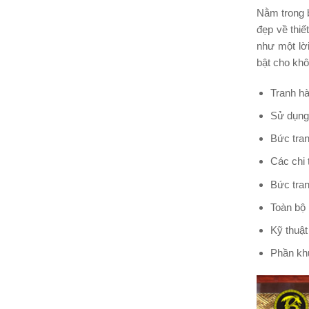
Nằm trong 
đẹp về thiế
như một lời
bật cho khôn
Tranh hà
Sử dụng
Bức tra
Các chi 
Bức tran
Toàn bộ 
Kỹ thuật
Phần kh