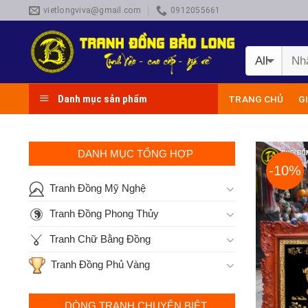
Skip
vietlongviva@gmail.com
0912055661
to
content
Danh mục sản phẩm
TRANG CHỦ
G
DANH MỤC TỔNG HỢP
-10%
Tranh Đồng Mỹ Nghệ
Tranh Đồng Phong Thủy
Tranh Chữ Bằng Đồng
Tranh Đồng Phủ Vàng
DÒNG TRANH CHUYÊN BIỆT