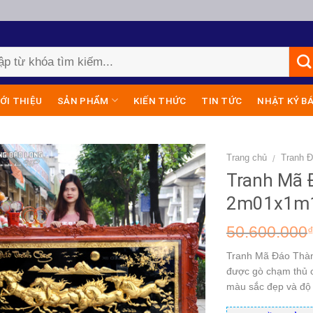
IỚI THIỆU
SẢN PHẨM
KIẾN THỨC
TIN TỨC
NHẬT KÝ B
Trang chủ
Tranh 
/
Tranh Mã 
2m01x1m1
50.600.000
Tranh Mã Đáo Thành
được gò chạm thủ c
màu sắc đẹp và độ