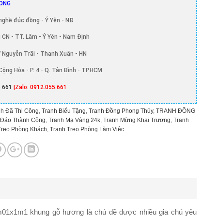
ONG
nghề đúc đồng - Ý Yên - NĐ
 CN - TT. Lâm - Ý Yên - Nam Định
 Nguyễn Trãi - Thanh Xuân - HN
Cộng Hòa - P. 4 - Q. Tân Bình - TPHCM
 661
|Zalo: 0912.055.661
h Đã Thi Công
,
Tranh Biếu Tặng
,
Tranh Đồng Phong Thủy
,
TRANH ĐỒNG
 Đáo Thành Công
,
Tranh Mạ Vàng 24k
,
Tranh Mừng Khai Trương
,
Tranh
Treo Phòng Khách
,
Tranh Treo Phòng Làm Việc
m01x1m1 khung gỗ hương
là chủ đề được nhiều gia chủ yêu