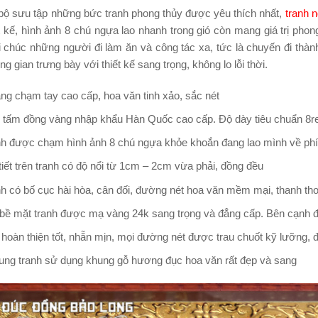
bộ sưu tập những bức tranh phong thủy được yêu thích nhất,
tranh 
t kế, hình ảnh 8 chú ngựa lao nhanh trong gió còn mang giá trị pho
 chúc những người đi làm ăn và công tác xa, tức là chuyến đi thàn
g gian trưng bày với thiết kế sang trọng, không lo lỗi thời.
ng chạm tay cao cấp, hoa văn tinh xảo, sắc nét
 tấm đồng vàng nhập khẩu Hàn Quốc cao cấp. Độ dày tiêu chuẩn 8r
nh được chạm hình ảnh 8 chú ngựa khỏe khoắn đang lao mình về phí
tiết trên tranh có độ nổi từ 1cm – 2cm vừa phải, đồng đều
h có bố cục hài hòa, cân đối, đường nét hoa văn mềm mại, thanh tho
bề mặt tranh được mạ vàng 24k sang trọng và đẳng cấp. Bên cạnh đó
 hoàn thiện tốt, nhẵn mịn, mọi đường nét được trau chuốt kỹ lưỡng,
ung tranh sử dụng khung gỗ hương đục hoa văn rất đẹp và sang