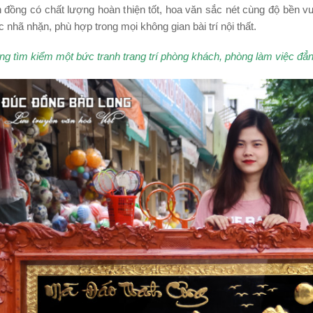
h đồng có chất lượng hoàn thiện tốt, hoa văn sắc nét cùng độ bền vư
 nhã nhặn, phù hợp trong mọi không gian bài trí nội thất.
g tìm kiểm một bức tranh trang trí phòng khách, phòng làm việc đẳng