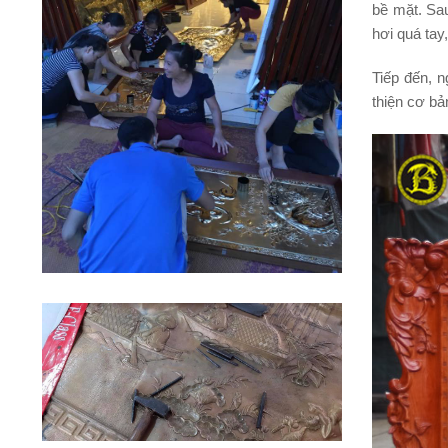
bề mặt. Sau
hơi quá tay
Tiếp đến, n
thiện cơ bả