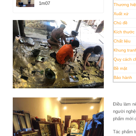
1m07
Thương hi
Xuất xứ
Chủ đề
Kích thước
Chất liệu
Khung tran
Quy cách c
Bề mặt
Bảo hành
Điều làm nê
người nghệ 
phẩm mới có
Tác phẩm tr