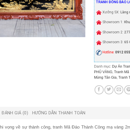
TRANH ĐỒNG BẢO L
Xưởng SX:
Làng 
Showroom 1:
Khu
Showroom 2:
277
Showroom 3:
65 
Hotline:
0912 055
Danh mục:
Dự Án Tran
PHỦ VÀNG
,
Tranh Mã
Mừng Tân Gia
,
Tranh 
ĐÁNH GIÁ (0)
HƯỚNG DẪN THANH TOÁN
hi vọng về sự thành công,
tranh Mã Đáo Thành Công mạ vàng 2