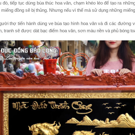
 đó, tiếp tục dùng búa thúc hoa văn, chạm khéo léo để tạo ra nhữn
, miếng đồng sẽ bị thủng. Nhưng nếu vì thế mà sử dụng những miếng
gười thợ tiến hành dùng ve búa tạo hình hoa văn và đi các đường v
n, tranh sẽ được dát bạc điểm hoa văn, sơn màu nền và phủ bóng to