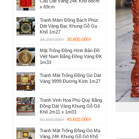
Cầu Dát Vàng 24K Khổ 88cm
x 69cm
Tranh Mâm Đồng Bách Phúc
Dát Vàng Bạc Khung Gỗ Gụ
Khổ 1m27
30.800.000
₫
34.200.000
₫
Mặt Trống Đồng Hình Bản Đồ
Việt Nam Bằng Đồng Vàng ĐK
1m33
Tranh Mặt Trống Đồng Gò Dát
Vàng 9999 Đường Kính 1m27
Tranh Vinh Hoa Phú Quý Bằng
Đồng Dát Vàng Khung Gỗ Gõ
Khổ 2m11 x 1m01
45.600.000
₫
50.600.000
₫
Tranh Mặt Trống Đồng Gò Mạ
Vàng 24K Khung Gỗ Gõ Khổ