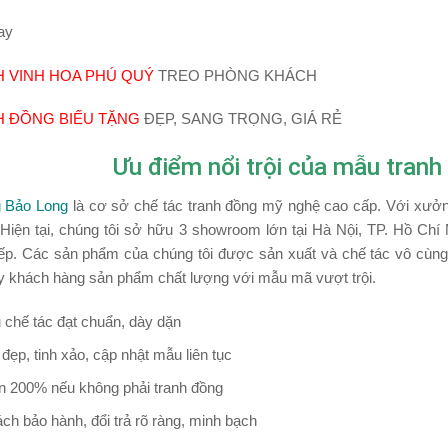
ay
 VINH HOA PHÚ QUÝ
TREO PHÒNG KHÁCH
 ĐỒNG BIẾU TẶNG
ĐẸP, SANG TRỌNG, GIÁ RẺ
Ưu điểm nổi trội của mẫu tran
 Bảo Long
là cơ sở chế tác tranh đồng mỹ nghệ cao cấp. Với xưởng
Hiện tại, chúng tôi sở hữu 3 showroom lớn tại Hà Nội, TP. Hồ Ch
iếp. Các sản phẩm của chúng tôi được sản xuất và chế tác vô cùng
y khách hàng sản phẩm chất lượng với mẫu mã vượt trội.
u chế tác đạt chuẩn, dày dặn
ẹp, tinh xảo, cập nhật mẫu liên tục
n 200% nếu không phải tranh đồng
ch bảo hành, đổi trả rõ ràng, minh bạch