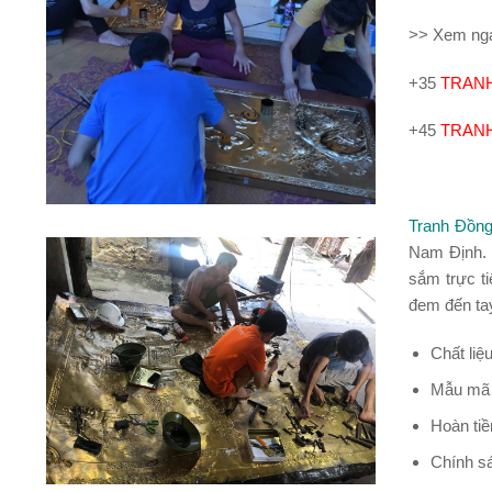
>> Xem ng
+35
TRANH
+45
TRANH
Tranh Đồng
Nam Định. 
sắm trực t
đem đến ta
Chất liệ
Mẫu mã đ
Hoàn tiề
Chính sá