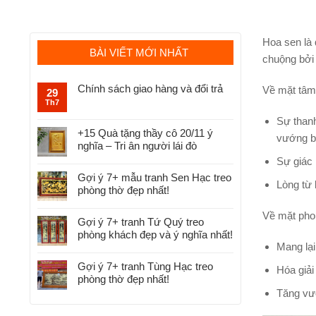
Hoa sen là 
BÀI VIẾT MỚI NHẤT
chuộng bởi 
Chính sách giao hàng và đổi trả
Về mặt tâm 
29
Th7
Sự thanh
+15 Quà tặng thầy cô 20/11 ý
vướng bụ
nghĩa – Tri ân người lái đò
Sự giác n
Gợi ý 7+ mẫu tranh Sen Hạc treo
Lòng từ 
phòng thờ đẹp nhất!
Về mặt pho
Gợi ý 7+ tranh Tứ Quý treo
phòng khách đẹp và ý nghĩa nhất!
Mang lại
Gợi ý 7+ tranh Tùng Hạc treo
Hóa giải
phòng thờ đẹp nhất!
Tăng vượ