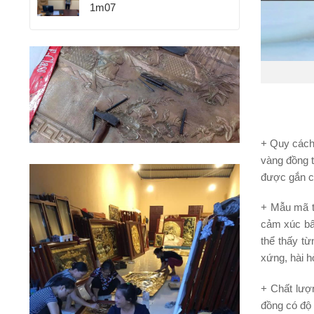
1m07
+ Quy cách 
vàng đồng t
được gắn c
+ Mẫu mã t
cảm xúc bấ
thể thấy từ
xứng, hài h
+ Chất lượ
đồng có độ 