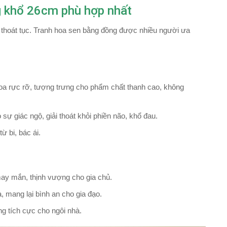
ng khổ 26cm phù hợp nhất
, thoát tục. Tranh hoa sen bằng đồng được nhiều người ưa
a rực rỡ, tượng trưng cho phẩm chất thanh cao, không
sự giác ngộ, giải thoát khỏi phiền não, khổ đau.
ừ bi, bác ái.
 may mắn, thịnh vượng cho gia chủ.
a, mang lại bình an cho gia đạo.
g tích cực cho ngôi nhà.