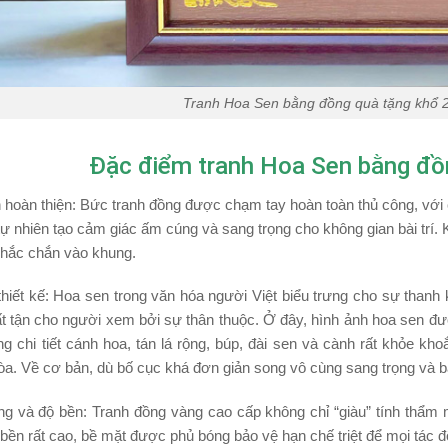
Tranh Hoa Sen bằng đồng quà tặng khổ 
Đặc điểm tranh Hoa Sen bằng đ
hoàn thiện:
Bức tranh đồng được chạm tay hoàn toàn thủ công, với c
ự nhiên tạo cảm giác ấm cúng và sang trọng cho không gian bài trí
hắc chắn vào khung.
hiết kế:
Hoa sen trong văn hóa người Việt biểu trưng cho sự thanh 
t tận cho người xem bởi sự thân thuộc. Ở đây, hình ảnh hoa sen đư
ng chi tiết cánh hoa, tán lá rộng, búp, đài sen và cành rất khỏe k
òa. Về cơ bản, dù bố cục khá đơn giản song vô cùng sang trọng và b
ng và độ bền:
Tranh đồng vàng cao cấp không chỉ “giàu” tính thẩ
bền rất cao, bề mặt được phủ bóng bảo vệ hạn chế triệt để mọi tác 