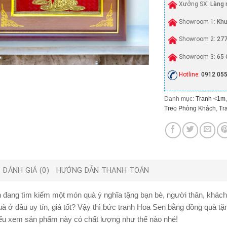
Xưởng SX:
Làng 
Showroom 1:
Khu
Showroom 2:
277
Showroom 3:
65 
Hotline:
0912 055
Danh mục:
Tranh <1m
Treo Phòng Khách
,
Tr
ĐÁNH GIÁ (0)
HƯỚNG DẪN THANH TOÁN
n đang tìm kiếm một món quà ý nghĩa tặng bạn bè, người thân, khác
 ở đâu uy tín, giá tốt? Vậy thì bức
tranh Hoa Sen bằng đồng quà t
iểu xem sản phẩm này có chất lượng như thế nào nhé!