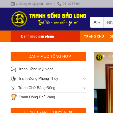
Skip
vietlongviva@gmail.com
0912055661
to
content
Danh mục sản phẩm
TRANG CHỦ
G
DANH MỤC TỔNG HỢP
Tranh Đồng Mỹ Nghệ
Tranh Đồng Phong Thủy
Tranh Chữ Bằng Đồng
Tranh Đồng Phủ Vàng
DÒNG TRANH CHUYÊN BIỆT