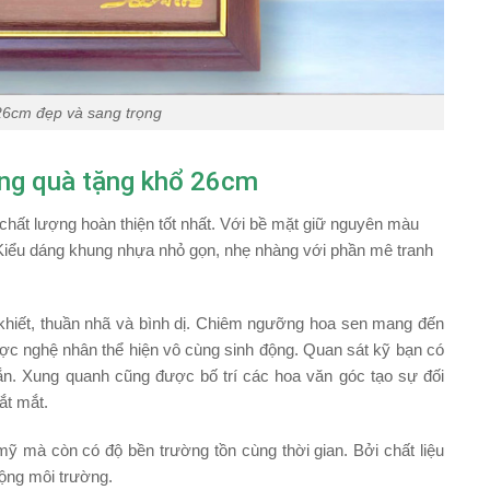
26cm đẹp và sang trọng
ồng quà tặng khổ 26cm
hất lượng hoàn thiện tốt nhất. Với bề mặt giữ nguyên màu
. Kiểu dáng khung nhựa nhỏ gọn, nhẹ nhàng với phần mê tranh
khiết, thuần nhã và bình dị. Chiêm ngưỡng hoa sen mang đến
ợc nghệ nhân thể hiện vô cùng sinh động. Quan sát kỹ bạn có
hoắn. Xung quanh cũng được bố trí các hoa văn góc tạo sự đối
ắt mắt.
m mỹ mà còn có
độ bền trường tồn
cùng thời gian. Bởi chất liệu
động môi trường.