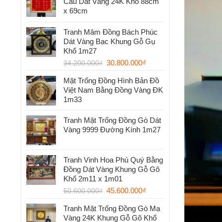
Cầu Dát Vàng 24K Khổ 88cm
x 69cm
Tranh Mâm Đồng Bách Phúc
Dát Vàng Bạc Khung Gỗ Gụ
Khổ 1m27
30.800.000
₫
34.200.000
₫
Mặt Trống Đồng Hình Bản Đồ
Việt Nam Bằng Đồng Vàng ĐK
1m33
Tranh Mặt Trống Đồng Gò Dát
Vàng 9999 Đường Kính 1m27
Tranh Vinh Hoa Phú Quý Bằng
Đồng Dát Vàng Khung Gỗ Gõ
Khổ 2m11 x 1m01
45.600.000
₫
50.600.000
₫
Tranh Mặt Trống Đồng Gò Mạ
Vàng 24K Khung Gỗ Gõ Khổ