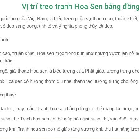
Vị trí treo tranh Hoa Sen bằng đồ
quốc hoa của Việt Nam, là biểu tượng của sự thanh cao, thuần khiết
vẻ đẹp sang trọng, tinh tế và ý nghĩa phong thủy tốt đẹp.
linh:
 cao, thuần khiết:
Hoa sen mọc trong bùn nhơ nhưng vươn lên nở ho
i trần.
gộ, giải thoát:
Hoa sen là biểu tượng của Phật giáo, tượng trưng cho 
bi: Hoa sen có hương thơm dịu nhẹ, thanh tao, tượng trưng cho lòng t
ng thủy:
 tài lộc, may mắn: Tranh hoa sen bằng đồng có thể mang lại tài lộc,
 hung khí: Tranh hoa sen có thể giúp hóa giải hung khí, xua đuổi tà m
ng khí: Tranh hoa sen có thể giúp tăng vượng khí, thu hút năng lượn