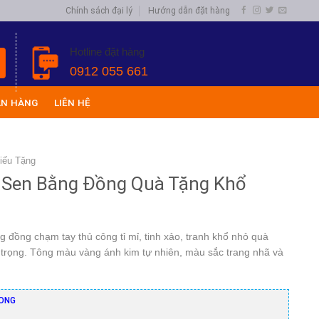
Chính sách đại lý
Hướng dẫn đặt hàng
Hotline đặt hàng
0912 055 661
ÁN HÀNG
LIÊN HỆ
iếu Tặng
 Sen Bằng Đồng Quà Tặng Khổ
 đồng chạm tay thủ công tỉ mỉ, tinh xảo, tranh khổ nhỏ quà
 trọng. Tông màu vàng ánh kim tự nhiên, màu sắc trang nhã và
ONG