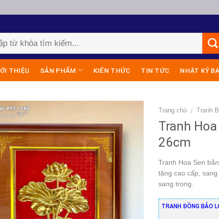
IỚI THIỆU
SẢN PHẨM
KIẾN THỨC
TIN TỨC
NHẬT KÝ B
Trang chủ
Tranh B
/
Tranh Hoa
26cm
Tranh Hoa Sen bằng
tặng cao cấp, sang
sang trọng.
TRANH ĐỒNG BẢO L