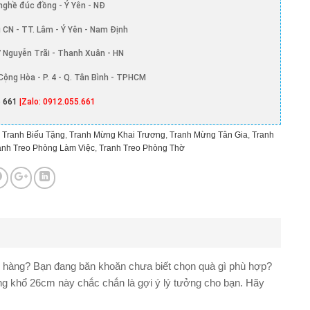
nghề đúc đồng - Ý Yên - NĐ
 CN - TT. Lâm - Ý Yên - Nam Định
 Nguyễn Trãi - Thanh Xuân - HN
Cộng Hòa - P. 4 - Q. Tân Bình - TPHCM
 661
|Zalo: 0912.055.661
,
Tranh Biếu Tặng
,
Tranh Mừng Khai Trương
,
Tranh Mừng Tân Gia
,
Tranh
anh Treo Phòng Làm Việc
,
Tranh Treo Phòng Thờ
h hàng? Bạn đang băn khoăn chưa biết chọn quà gì phù hợp?
ặng khổ 26cm
này chắc chắn là gợi ý lý tưởng cho bạn. Hãy