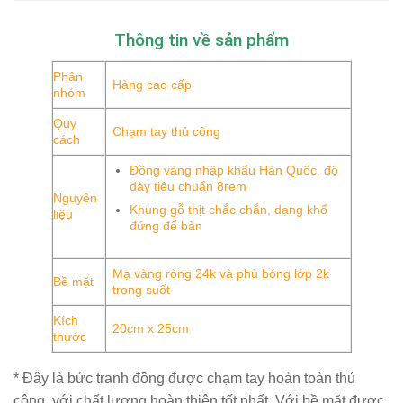
Thông tin về sản phẩm
Phân
Hàng cao cấp
nhóm
Quy
Chạm tay thủ công
cách
Đồng vàng nhập khẩu Hàn Quốc, độ
dày tiêu chuẩn 8rem
Nguyên
Khung gỗ thịt chắc chắn, dạng khổ
liệu
đứng để bàn
Mạ vàng ròng 24k và phủ bóng lớp 2k
Bề mặt
trong suốt
Kích
20cm x 25cm
thước
* Đây là bức tranh đồng được chạm tay hoàn toàn thủ
công, với chất lượng hoàn thiện tốt nhất. Với bề mặt được