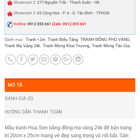
Showroom 2:
277 Nguyễn Trãi - Thanh Xuân - HN
Showroom 3:
65 Cộng Hòa - P. 4 - Q. Tân Bình - TPHCM
Hotline:
0912 055 661
|Zalo: 0912.055.661
Danh mục:
Tranh <1m
,
Tranh Biếu Tặng
,
TRANH ĐỒNG PHỦ VÀNG
,
Tranh Mạ Vàng 24k
,
Tranh Mừng Khai Trương
,
Tranh Mừng Tân Gia
MÔ TẢ
ĐÁNH GIÁ (0)
HƯỚNG DẪN THANH TOÁN
Mẫu
tranh Hoa Sen bằng đồng mạ vàng 24k để bàn trang
trí 20cm x 25cm
mang vẻ đẹp sang trọng và nổi bật. Sản