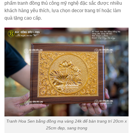
phẩm tranh đồng thủ công mỹ nghệ đặc sắc được nhiều
khách hàng yêu thích, lựa chọn decor trang trí hoặc làm
quà tặng cao cấp.
Tranh Hoa Sen bằng đồng mạ vàng 24k để bàn trang trí 20cm x
25cm đẹp, sang trọng