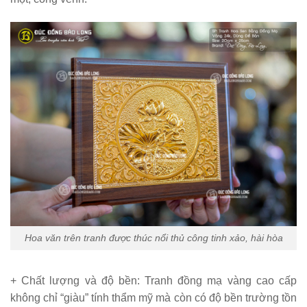
Hoa văn trên tranh được thúc nổi thủ công tinh xảo, hài hòa
+ Chất lượng và độ bền:
Tranh đồng mạ vàng cao cấp
không chỉ “giàu” tính thẩm mỹ mà còn có
độ bền trường tồn