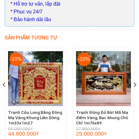
* Hỗ trợ tư vấn, lắp đặt
* Phục vụ 24/7
* Bảo hành dài lâu
SẢN PHẨM TƯƠNG TỰ
-10%
-10%
Tranh Cửu Long Bằng Đồng
Tranh Đồng Đỏ Bát Mã Mạ
Mạ Vàng Khung Liền Đồng
điểm Vàng, Bạc khung Chò
1m33x1m27
Chỉ 1m76x89
50.000.000
₫
27.800.000
₫
44.800.000
₫
25.000.000
₫