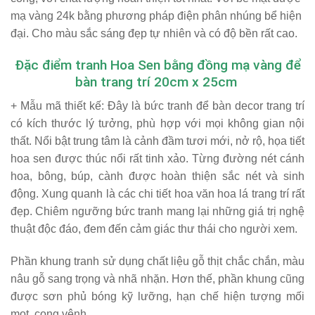
mạ vàng 24k bằng phương pháp điện phân nhúng bể hiện
đại. Cho màu sắc sáng đẹp tự nhiên và có độ bền rất cao.
Đặc điểm tranh Hoa Sen bằng đồng mạ vàng để
bàn trang trí 20cm x 25cm
+ Mẫu mã thiết kế:
Đây là bức tranh để bàn decor trang trí
có kích thước lý tưởng, phù hợp với mọi không gian nội
thất. Nổi bật trung tâm là cảnh đầm tươi mới, nở rộ, họa tiết
hoa sen được thúc nổi rất tinh xảo. Từng đường nét cánh
hoa, bông, búp, cành được hoàn thiện sắc nét và sinh
động. Xung quanh là các chi tiết hoa văn hoa lá trang trí rất
đẹp. Chiêm ngưỡng bức tranh mang lại những giá trị nghệ
thuật độc đáo, đem đến cảm giác thư thái cho người xem.
Phần khung tranh sử dụng chất liệu gỗ thịt chắc chắn, màu
nâu gỗ sang trọng và nhã nhặn. Hơn thế, phần khung cũng
được sơn phủ bóng kỹ lưỡng, hạn chế hiện tượng mối
mọt, cong vênh.