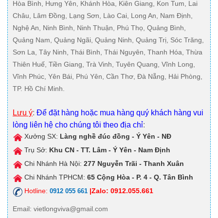
Hòa Bình, Hưng Yên, Khánh Hòa, Kiên Giang, Kon Tum, Lai
Châu, Lâm Đồng, Lạng Sơn, Lào Cai, Long An, Nam Định,
Nghệ An, Ninh Bình, Ninh Thuận, Phú Thọ, Quảng Bình,
Quảng Nam, Quảng Ngãi, Quảng Ninh, Quảng Trị, Sóc Trăng,
Sơn La, Tây Ninh, Thái Bình, Thái Nguyên, Thanh Hóa, Thừa
Thiên Huế, Tiền Giang, Trà Vinh, Tuyên Quang, Vĩnh Long,
Vĩnh Phúc, Yên Bái, Phú Yên, Cần Thơ, Đà Nẵng, Hải Phòng,
TP. Hồ Chí Minh.
Lưu ý
:
Để đặt hàng hoặc mua hàng quý khách hàng vui
lòng liên hệ cho chúng tôi theo địa chỉ
:
Xưởng SX:
Làng nghề đúc đồng - Ý Yên - NĐ
Trụ Sở:
Khu CN - TT. Lâm - Ý Yên - Nam Định
Chi Nhánh Hà Nội:
277 Nguyễn Trãi - Thanh Xuân
Chi Nhánh TPHCM:
65 Cộng Hòa - P. 4 - Q. Tân Bình
Hotline:
|Zalo: 0912.055.661
0912 055 661
Email
: vietlongviva@gmail.com