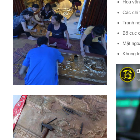
Hoa văn 
Các chi 
Tranh nó
Bố cục c
Mặt ngoà
Khung tr