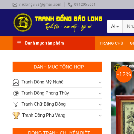
Skip
vietlongviva@gmail.com
0912055661
to
content
Danh mục sản phẩm
TRANG CHỦ
G
DANH MỤC TỔNG HỢP
-12%
Tranh Đồng Mỹ Nghệ
Tranh Đồng Phong Thủy
Tranh Chữ Bằng Đồng
Tranh Đồng Phủ Vàng
DÒNG TRANH CHUYÊN BIỆT