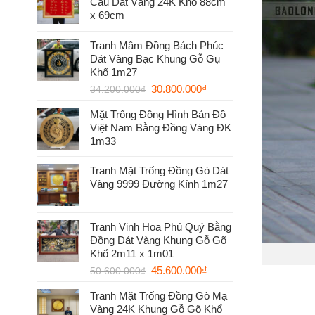
Cầu Dát Vàng 24K Khổ 88cm
x 69cm
Tranh Mâm Đồng Bách Phúc
Dát Vàng Bạc Khung Gỗ Gụ
Khổ 1m27
30.800.000
₫
34.200.000
₫
Mặt Trống Đồng Hình Bản Đồ
Việt Nam Bằng Đồng Vàng ĐK
1m33
Tranh Mặt Trống Đồng Gò Dát
Vàng 9999 Đường Kính 1m27
Tranh Vinh Hoa Phú Quý Bằng
Đồng Dát Vàng Khung Gỗ Gõ
Khổ 2m11 x 1m01
45.600.000
₫
50.600.000
₫
Tranh Mặt Trống Đồng Gò Mạ
Vàng 24K Khung Gỗ Gõ Khổ