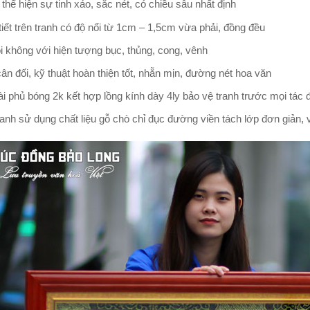
thể hiện sự tinh xảo, sắc nét, có chiều sâu nhất định
tiết trên tranh có độ nổi từ 1cm – 1,5cm vừa phải, đồng đều
i không với hiện tượng bục, thủng, cong, vênh
ân đối, kỹ thuật hoàn thiện tốt, nhẵn mịn, đường nét hoa văn
i phủ bóng 2k kết hợp lồng kính dày 4ly bảo vệ tranh trước mọi tác 
anh sử dụng chất liệu gỗ chò chỉ đục đường viền tách lớp đơn giản,