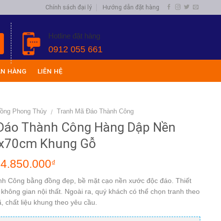
Chính sách đại lý
Hướng dẫn đặt hàng
Hotline đặt hàng
0912 055 661
ÁN HÀNG
LIÊN HỆ
Đồng Phong Thủy
Tranh Mã Đáo Thành Công
/
Đáo Thành Công Hàng Dập Nền
x70cm Khung Gỗ
4.850.000
₫
h Công bằng đồng đẹp, bề mặt cạo nền xước độc đáo. Thiết
không gian nội thất. Ngoài ra, quý khách có thể chọn tranh theo
, chất liệu khung theo yêu cầu.