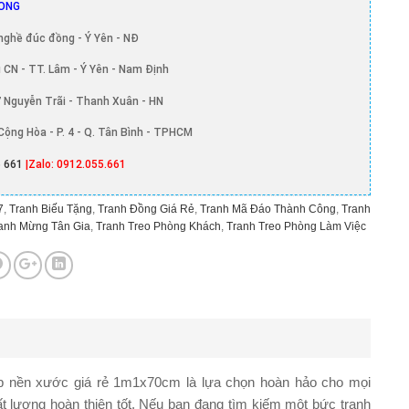
ONG
nghề đúc đồng - Ý Yên - NĐ
 CN - TT. Lâm - Ý Yên - Nam Định
 Nguyễn Trãi - Thanh Xuân - HN
Cộng Hòa - P. 4 - Q. Tân Bình - TPHCM
 661
|Zalo: 0912.055.661
7
,
Tranh Biếu Tặng
,
Tranh Đồng Giá Rẻ
,
Tranh Mã Đáo Thành Công
,
Tranh
anh Mừng Tân Gia
,
Tranh Treo Phòng Khách
,
Tranh Treo Phòng Làm Việc
p nền xước giá rẻ 1m1x70cm là lựa chọn hoàn hảo cho mọi
t lượng hoàn thiện tốt. Nếu bạn đang tìm kiếm một bức tranh