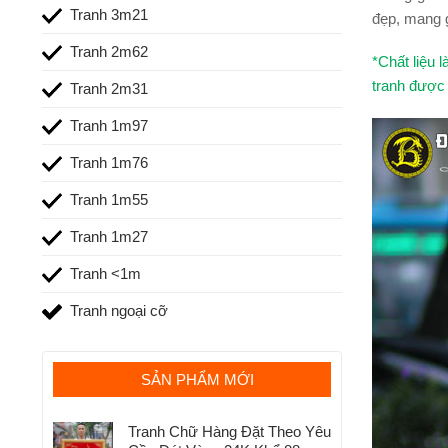
Tranh 3m21
đẹp, mang g
Tranh 2m62
*Chất liệu 
tranh được 
Tranh 2m31
Tranh 1m97
Tranh 1m76
Tranh 1m55
Tranh 1m27
Tranh <1m
Tranh ngoại cỡ
SẢN PHẨM MỚI
Tranh Chữ Hàng Đặt Theo Yêu