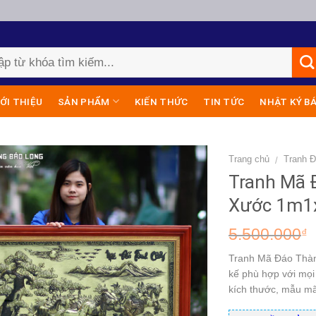
IỚI THIỆU
SẢN PHẨM
KIẾN THỨC
TIN TỨC
NHẬT KÝ B
Trang chủ
Tranh 
/
Tranh Mã 
Xước 1m1
5.500.000
₫
Tranh Mã Đáo Thàn
kế phù hợp với mọi 
kích thước, mẫu mã