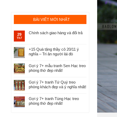
BÀI VIẾT MỚI NHẤT
Chính sách giao hàng và đổi trả
29
Th7
+15 Quà tặng thầy cô 20/11 ý
nghĩa – Tri ân người lái đò
Gợi ý 7+ mẫu tranh Sen Hạc treo
phòng thờ đẹp nhất!
Gợi ý 7+ tranh Tứ Quý treo
phòng khách đẹp và ý nghĩa nhất!
Gợi ý 7+ tranh Tùng Hạc treo
phòng thờ đẹp nhất!