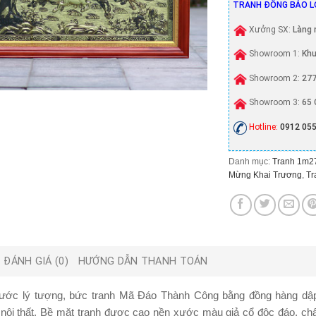
TRANH ĐỒNG BẢO L
Xưởng SX:
Làng 
Showroom 1:
Khu
Showroom 2:
277
Showroom 3:
65 
Hotline:
0912 055
Danh mục:
Tranh 1m2
Mừng Khai Trương
,
Tr
ĐÁNH GIÁ (0)
HƯỚNG DẪN THANH TOÁN
hước lý tượng, bức tranh Mã Đáo Thành Công bằng đồng hàng dậ
 nội thất. Bề mặt tranh được cạo nền xước màu giả cổ độc đáo, chấ