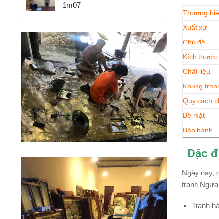
1m07
Thương hi
Xuất xứ
Chủ đề
Kích thước
Chất liệu
Khung tran
Quy cách c
Bề mặt
Bảo hành
Đặc đ
Ngày nay, c
tranh Ngựa 
Tranh h