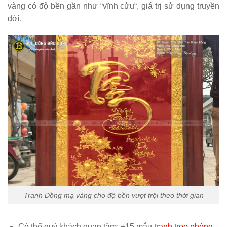
vàng có độ bền gần như “
vĩnh cửu
“, giá trị sử dụng truyền
đời.
Tranh Đồng mạ vàng cho độ bền vượt trội theo thời gian
Có thể quý khách quan tâm: +15 mẫu
tranh treo phòng