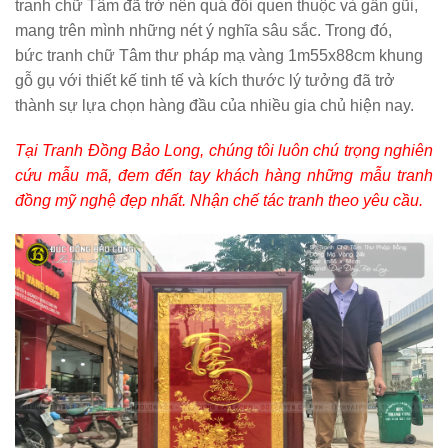
tranh chữ Tâm đã trở nên quá đỗi quen thuộc và gần gũi,
mang trên mình những nét ý nghĩa sâu sắc. Trong đó,
bức
tranh chữ Tâm thư pháp mạ vàng 1m55x88cm khung
gỗ gụ
với thiết kế tinh tế và kích thước lý tưởng đã trở
thành sự lựa chọn hàng đầu của nhiều gia chủ hiện nay.
Tại Tranh Đồng Bảo Long, chúng tôi luôn chú trọng nghiên
cứu mẫu mã, đem đến tay khách hàng những mẫu tranh
đồng mỹ nghệ đẹp nhất. Nhận chế tác tranh theo yêu cầu.