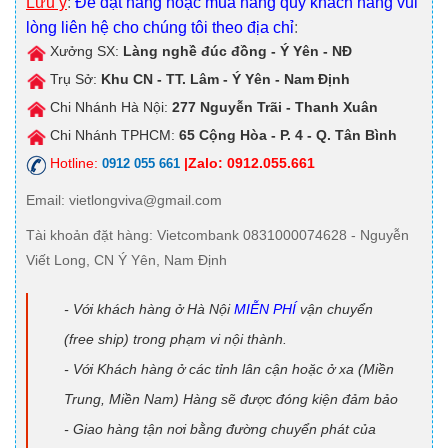
Lưu ý
:
Để đặt hàng hoặc mua hàng quý khách hàng vui
lòng liên hệ cho chúng tôi theo địa chỉ
:
Xưởng SX:
Làng nghề đúc đồng - Ý Yên - NĐ
Trụ Sở:
Khu CN - TT. Lâm - Ý Yên - Nam Định
Chi Nhánh Hà Nội:
277 Nguyễn Trãi - Thanh Xuân
Chi Nhánh TPHCM:
65 Cộng Hòa - P. 4 - Q. Tân Bình
Hotline:
|Zalo: 0912.055.661
0912 055 661
Email
: vietlongviva@gmail.com
Tài khoản đặt hàng
: Vietcombank 0831000074628 - Nguyễn
Viết Long, CN Ý Yên, Nam Định
- Với khách hàng ở Hà Nội
MIỄN PHÍ
vận chuyển
(free ship) trong phạm vi nội thành.
- Với Khách hàng ở các tỉnh lân cận hoặc ở xa (Miền
Trung, Miền Nam) Hàng sẽ được đóng kiện đảm bảo
- Giao hàng tận nơi bằng đường chuyển phát của