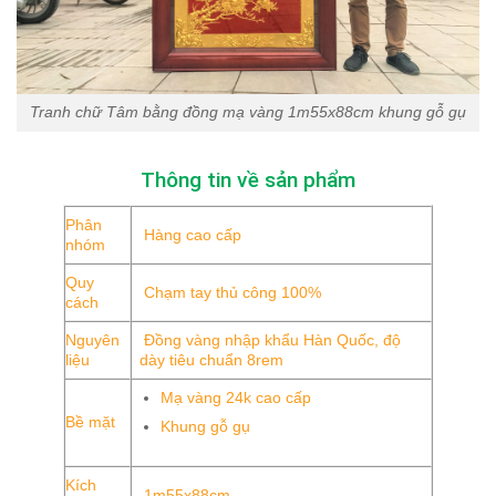
Tranh chữ Tâm bằng đồng mạ vàng 1m55x88cm khung gỗ gụ
Thông tin về sản phẩm
Phân
Hàng cao cấp
nhóm
Quy
Chạm tay thủ công 100%
cách
Nguyên
Đồng vàng nhập khẩu Hàn Quốc, độ
liệu
dày tiêu chuẩn 8rem
Mạ vàng 24k cao cấp
Bề mặt
Khung gỗ gụ
Kích
1m55x88cm