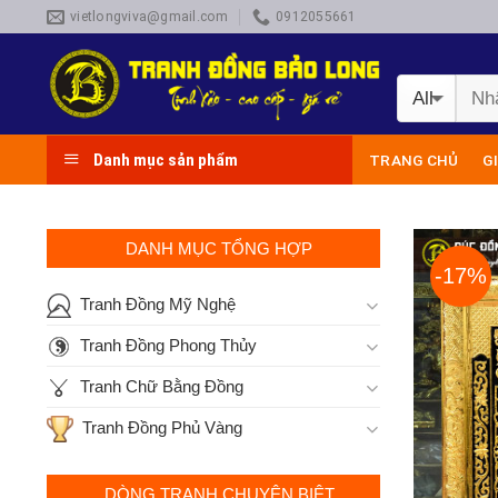
Skip
vietlongviva@gmail.com
0912055661
to
content
Danh mục sản phẩm
TRANG CHỦ
G
DANH MỤC TỔNG HỢP
-17%
Tranh Đồng Mỹ Nghệ
Tranh Đồng Phong Thủy
Tranh Chữ Bằng Đồng
Tranh Đồng Phủ Vàng
DÒNG TRANH CHUYÊN BIỆT