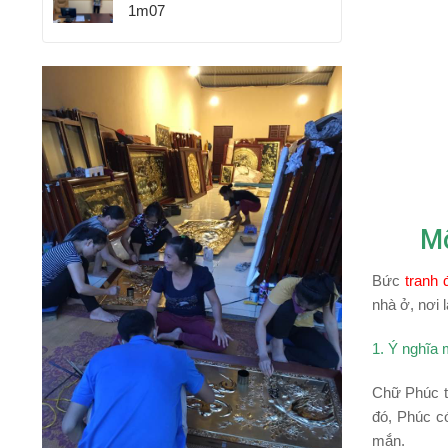
1m07
Mô
Bức
tranh 
nhà ở, nơi 
1. Ý nghĩa
Chữ Phúc th
đó, Phúc có
mắn.