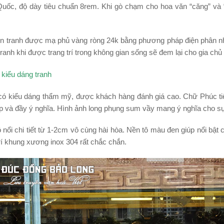
uốc, độ dày tiêu chuẩn 8rem. Khi gò chạm cho hoa văn “căng” và “
ơn tranh được mạ phủ vàng ròng 24k bằng phương pháp điện phân nh
ranh khi được trang trí trong không gian sống sẽ đem lại cho gia chủ
 kiểu dáng tranh
ó kiểu dáng thẩm mỹ, được khách hàng đánh giá cao. Chữ Phúc ti
ẹp và đầy ý nghĩa. Hình ảnh long phụng sum vầy mang ý nghĩa cho sự
 nổi chi tiết từ 1-2cm vô cùng hài hòa. Nền tô màu đen giúp nổi bật 
rí khung xương inox 304 rất chắc chắn.