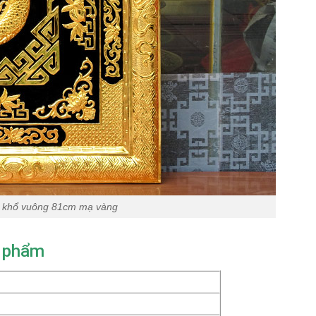
g khổ vuông 81cm mạ vàng
n phẩm