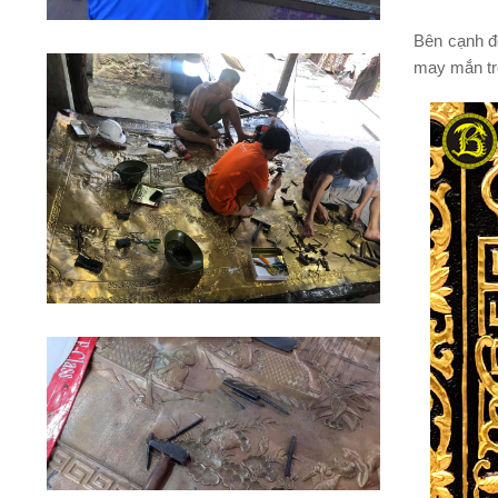
Bên cạnh đ
may mắn tro