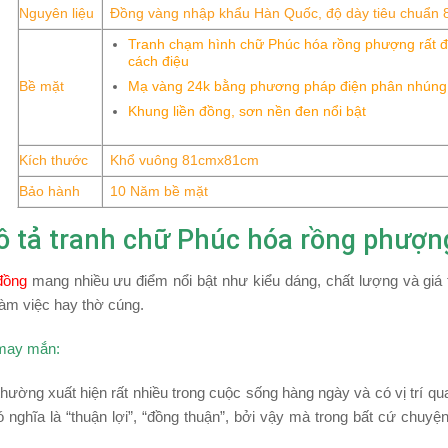
Nguyên liệu
Đồng vàng nhập khẩu Hàn Quốc, độ dày tiêu chuẩn 
Tranh chạm hình chữ Phúc hóa rồng phượng rất đ
cách điệu
Bề mặt
Mạ vàng 24k bằng phương pháp điện phân nhúng
Khung liền đồng, sơn nền đen nổi bật
Kích thước
Khổ vuông 81cmx81cm
Bảo hành
10 Năm bề mặt
 tả tranh chữ Phúc hóa rồng phượ
đồng
mang nhiều ưu điểm nổi bật như kiểu dáng, chất lượng và giá 
làm việc hay thờ cúng.
 may mắn:
ường xuất hiện rất nhiều trong cuộc sống hàng ngày và có vị trí q
 nghĩa là “thuận lợi”, “đồng thuận”, bởi vậy mà trong bất cứ chuy