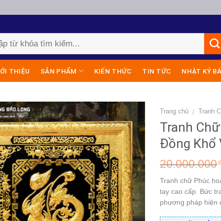
IỚI THIỆU
SẢN PHẨM
KIẾN THỨC
TIN TỨC
NHẬT KÝ B
Trang chủ
Tranh 
/
Tranh Chữ
Đồng Khổ 
20.000.000
Tranh chữ Phúc ho
tay cao cấp. Bức t
phương pháp hiện đ