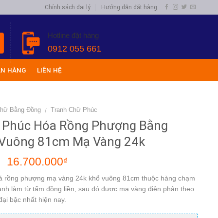
Chính sách đại lý
Hướng dẫn đặt hàng
Hotline đặt hàng
0912 055 661
ÁN HÀNG
LIÊN HỆ
Chữ Bằng Đồng
Tranh Chữ Phúc
/
 Phúc Hóa Rồng Phượng Bằng
Vuông 81cm Mạ Vàng 24k
16.700.000
₫
₫
á rồng phượng mạ vàng 24k khổ vuông 81cm thuộc hàng chạm
ranh làm từ tấm đồng liền, sau đó được mạ vàng điện phân theo
ại bậc nhất hiện nay.