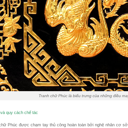
Tranh chữ Phúc là biểu trưng của những điều ma
u và quy cách chế tác
chữ Phúc được chạm tay thủ công hoàn toàn bởi nghệ nhân cơ sở