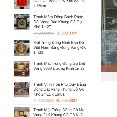
Cầu Dát Vàng 24K Khổ 88cm
x 69cm
Tranh Mâm Đồng Bách Phúc
Dát Vàng Bạc Khung Gỗ Gụ
Khổ 1m27
30.800.000
₫
34.200.000
₫
Mặt Trống Đồng Hình Bản Đồ
Việt Nam Bằng Đồng Vàng ĐK
1m33
Tranh Mặt Trống Đồng Gò Dát
Vàng 9999 Đường Kính 1m27
Tranh Vinh Hoa Phú Quý Bằng
Đồng Dát Vàng Khung Gỗ Gõ
Khổ 2m11 x 1m01
45.600.000
₫
50.600.000
₫
Tranh Mặt Trống Đồng Gò Mạ
Vàng 24K Khung Gỗ Gõ Khổ