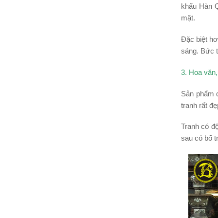
khẩu Hàn Q
mặt.
Đặc biệt h
sáng. Bức t
3. Hoa văn,
Sản phẩm c
tranh rất đ
Tranh có độ
sau có bố t