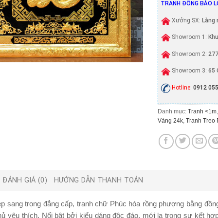
TRANH ĐỒNG BẢO L
Xưởng SX:
Làng 
Showroom 1:
Khu
Showroom 2:
277
Showroom 3:
65 
Hotline:
0912 055
Danh mục:
Tranh <1m
Vàng 24k
,
Tranh Treo
ĐÁNH GIÁ (0)
HƯỚNG DẪN THANH TOÁN
p sang trọng đẳng cấp,
tranh chữ Phúc hóa rồng phượng bằng đồ
hủ yêu thích. Nổi bật bởi kiểu dáng độc đáo, mới lạ trong sự kết hợ