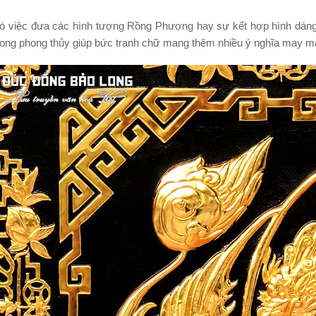
ó việc đưa các hình tượng Rồng Phượng hay sự kết hợp hình dáng
ng phong thủy giúp bức tranh chữ mang thêm nhiều ý nghĩa may mắn,