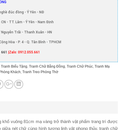
ONG
nghề đúc đồng - Ý Yên - NĐ
 CN - TT. Lâm - Ý Yên - Nam Định
 Nguyễn Trãi - Thanh Xuân - HN
Cộng Hòa - P. 4 - Q. Tân Bình - TPHCM
 661
|Zalo: 0912.055.661
,
Tranh Biếu Tặng
,
Tranh Chữ Bằng Đồng
,
Tranh Chữ Phúc
,
Tranh Mạ
 Phòng Khách
,
Tranh Treo Phòng Thờ
ng khổ vuông 81cm mạ vàng
trở thành vật phẩm trang trí được
p giữa nét chữ cùng hình tượng linh vật phong thủy, tranh chữ