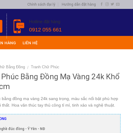
Chính sách đại lý
Hướng dẫn đặt hàng
Hotline đặt hàng
0912 055 661
ÁN HÀNG
LIÊN HỆ
Chữ Bằng Đồng
Tranh Chữ Phúc
/
 Phúc Bằng Đồng Mạ Vàng 24k Khổ
0cm
 bằng đồng mạ vàng 24k sang trọng, màu sắc nổi bật phù hợp
i thất. Hoa văn thúc tay thủ công tỉ mỉ, tinh xảo và nghệ thuật.
ONG
nghề đúc đồng - Ý Yên - NĐ