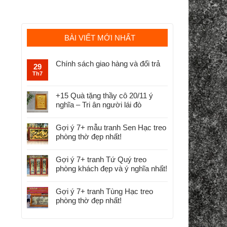
BÀI VIẾT MỚI NHẤT
Chính sách giao hàng và đổi trả
29
Th7
+15 Quà tặng thầy cô 20/11 ý
nghĩa – Tri ân người lái đò
Gợi ý 7+ mẫu tranh Sen Hạc treo
phòng thờ đẹp nhất!
Gợi ý 7+ tranh Tứ Quý treo
phòng khách đẹp và ý nghĩa nhất!
Gợi ý 7+ tranh Tùng Hạc treo
phòng thờ đẹp nhất!