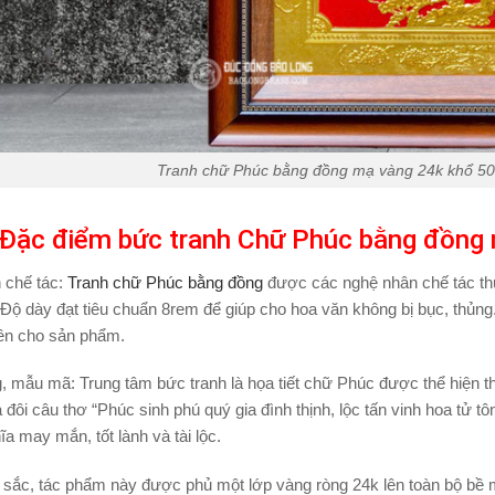
Tranh chữ Phúc bằng đồng mạ vàng 24k khổ 50
Đặc điểm bức tranh Chữ Phúc bằng đồng
 chế tác:
Tranh chữ Phúc bằng đồng
được các nghệ nhân chế tác th
Độ dày đạt tiêu chuẩn 8rem để giúp cho hoa văn không bị bục, thủn
bền cho sản phẩm.
g, mẫu mã:
Trung tâm bức tranh là họa tiết chữ Phúc được thể hiện
à đôi câu thơ “Phúc sinh phú quý gia đình thịnh, lộc tấn vinh hoa tử 
a may mắn, tốt lành và tài lộc.
 sắc, tác phẩm này được phủ một lớp vàng ròng 24k lên toàn bộ bề 