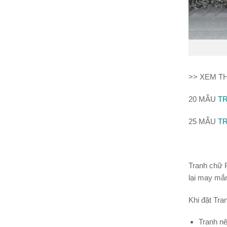
>> XEM T
20 MẪU
T
25 MẪU
TR
Tranh chữ P
lại may mắn
Khi đặt Tr
Tranh nê