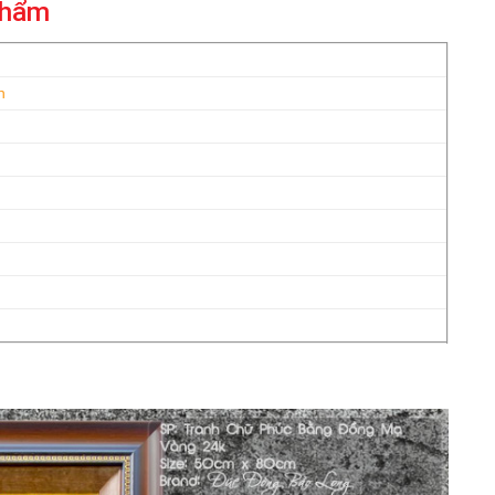
phẩm
h