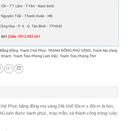
 CN - TT. Lâm - Ý Yên - Nam Định
 Nguyễn Trãi - Thanh Xuân - HN
Cộng Hòa - P. 4 - Q. Tân Bình - TPHCM
 661
|Zalo: 0912.055.661
 Bằng Đồng
,
Tranh Chữ Phúc
,
TRANH ĐỒNG PHỦ VÀNG
,
Tranh Mạ Vàng
g Khách
,
Tranh Treo Phòng Làm Việc
,
Tranh Treo Phòng Thờ
 chữ Phúc bằng đồng mạ vàng 24k khổ 50cm x 80cm
là bức
chủ luôn được hạnh phúc, may mắn, và thành công trong cuộc