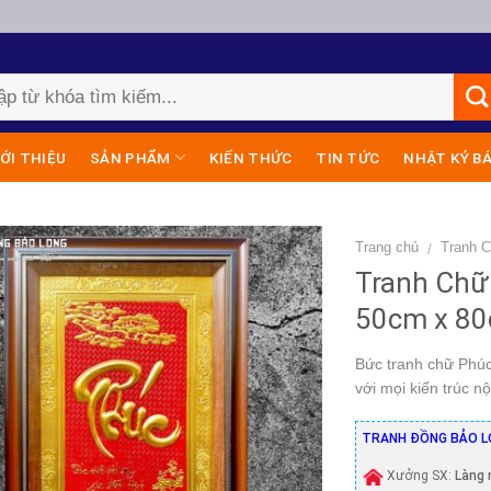
IỚI THIỆU
SẢN PHẨM
KIẾN THỨC
TIN TỨC
NHẬT KÝ B
Trang chủ
Tranh 
/
Tranh Chữ
50cm x 8
Bức tranh chữ Phúc
với mọi kiến trúc nộ
TRANH ĐỒNG BẢO L
Xưởng SX:
Làng 