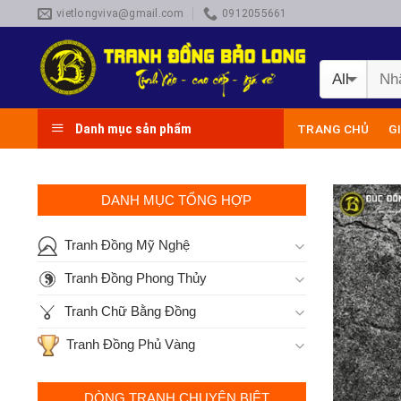
Skip
vietlongviva@gmail.com
0912055661
to
content
Danh mục sản phẩm
TRANG CHỦ
G
DANH MỤC TỔNG HỢP
Tranh Đồng Mỹ Nghệ
Tranh Đồng Phong Thủy
Tranh Chữ Bằng Đồng
Tranh Đồng Phủ Vàng
DÒNG TRANH CHUYÊN BIỆT