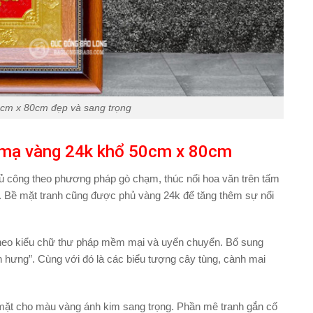
cm x 80cm đẹp và sang trọng
 mạ vàng 24k khổ 50cm x 80cm
ủ công theo phương pháp gò chạm, thúc nổi hoa văn trên tấm
g. Bề mặt tranh cũng được phủ vàng 24k để tăng thêm sự nổi
 theo kiểu chữ thư pháp mềm mại và uyển chuyển. Bổ sung
tôn hưng”. Cùng với đó là các biểu tượng cây tùng, cành mai
mặt cho màu vàng ánh kim sang trọng. Phần mê tranh gắn cố