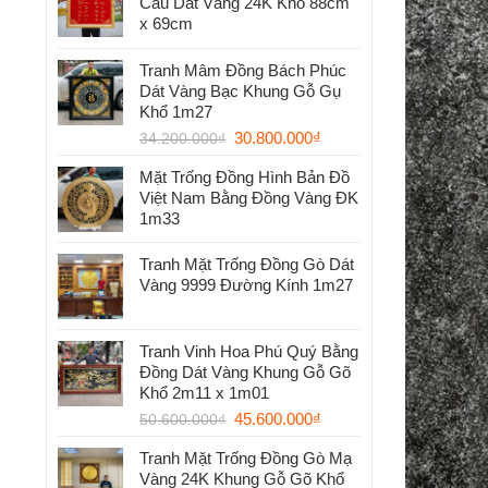
Cầu Dát Vàng 24K Khổ 88cm
x 69cm
Tranh Mâm Đồng Bách Phúc
Dát Vàng Bạc Khung Gỗ Gụ
Khổ 1m27
30.800.000
₫
34.200.000
₫
Mặt Trống Đồng Hình Bản Đồ
Việt Nam Bằng Đồng Vàng ĐK
1m33
Tranh Mặt Trống Đồng Gò Dát
Vàng 9999 Đường Kính 1m27
Tranh Vinh Hoa Phú Quý Bằng
Đồng Dát Vàng Khung Gỗ Gõ
Khổ 2m11 x 1m01
45.600.000
₫
50.600.000
₫
Tranh Mặt Trống Đồng Gò Mạ
Vàng 24K Khung Gỗ Gõ Khổ