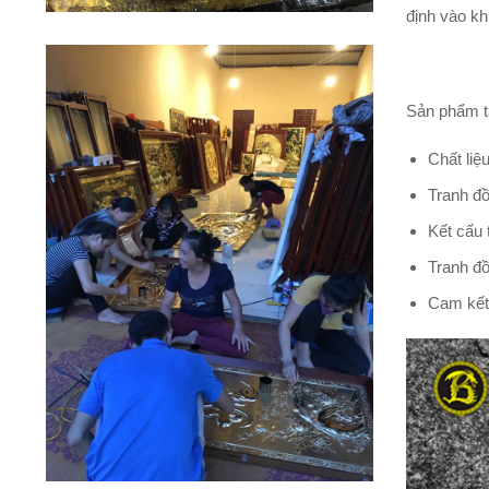
định vào kh
Sản phẩm tạ
Chất liệ
Tranh đồ
Kết cấu 
Tranh đồ
Cam kết 