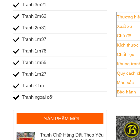
Tranh 3m21
Tranh 2m62
Thương hi
Xuất xứ
Tranh 2m31
Chủ đề
Tranh 1m97
Kích thước
Tranh 1m76
Chất liệu
Tranh 1m55
Khung tran
Quy cách c
Tranh 1m27
Màu sắc
Tranh <1m
Bảo hành
Tranh ngoại cỡ
SẢN PHẨM MỚI
Tranh Chữ Hàng Đặt Theo Yêu