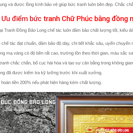
ung và được lồng kính bảo vệ giúp bức tranh luôn bền đẹp. Chắc chắ
Ưu điểm bức
tranh
Chữ Phúc bằng đồng 
i Tranh Đồng Bảo Long chế tác luôn đảm bảo chất lượng tốt, kiểu dáng
u chế tác đạt chuẩn, đảm bảo độ dày, chi tiết khắc sâu, uyển chuyển
ng mạ vàng có độ bền rất cao, trường tồn theo thời gian, màu sắc 
tranh chắc chắn, bố cục hài hòa và tạo sự cân bằng trong không gian b
ng đã được kiểm tra kỹ lưỡng trước khi xuất xưởng.
hoàn tiền 200% nếu phát hiện hàng kém chất lượng.