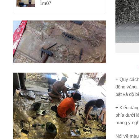
1m07
+ Quy cách
đồng vàng. 
bật và độ 
+ Kiểu dán
phía dưới l
mang ý nghĩ
Nói về màu