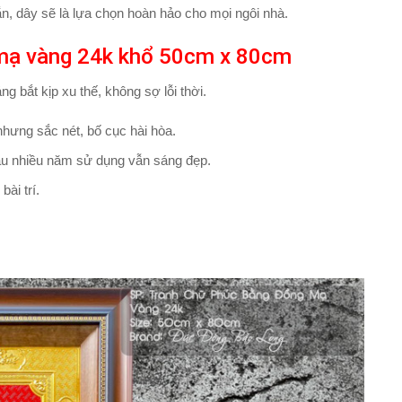
n, dây sẽ là lựa chọn hoàn hảo cho mọi ngôi nhà.
mạ vàng 24k khổ 50cm x 80cm
 bắt kịp xu thế, không sợ lỗi thời.
 nhưng sắc nét, bố cục hài hòa.
sau nhiều năm sử dụng vẫn sáng đẹp.
ài trí.