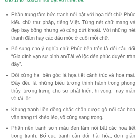
khổ 1m07x89cm nổi bật với thiết kế:
Phần trung tâm bức tranh nổi bật với họa tiết chữ Phúc
kiểu chữ thư pháp, tiếng Việt. Từng nét chữ mang vẻ
đẹp bay bổng nhưng vô cùng dứt khoát. Với những nét
thanh đậm hay các dấu móc ở cuối mỗi chữ.
Bổ sung cho ý nghĩa chữ Phúc bên trên là đôi câu đối
“Gia đình vạn sự bình an/Tài vô lộc đến phúc duyên tràn
đầy”.
Đối xứng hai bên góc là họa tiết cành trúc và hoa mai.
Đây đều là những biểu tượng thịnh hành trong phong
thủy, tượng trưng cho sự phát triển, hi vọng, may mắn
và tài lộc.
Khung tranh liền đồng chắc chắn được gò nổi các hoa
văn trang trí khéo léo, vô cùng sang trọng.
Phần nền tranh sơn màu đen làm nổi bật các họa tiết
trong tranh. Bố cục tranh cân đối, hài hòa, đơn giản