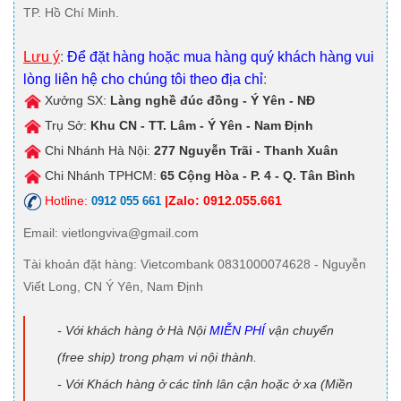
TP. Hồ Chí Minh.
Lưu ý
:
Để đặt hàng hoặc mua hàng quý khách hàng vui
lòng liên hệ cho chúng tôi theo địa chỉ
:
Xưởng SX:
Làng nghề đúc đồng - Ý Yên - NĐ
Trụ Sở:
Khu CN - TT. Lâm - Ý Yên - Nam Định
Chi Nhánh Hà Nội:
277 Nguyễn Trãi - Thanh Xuân
Chi Nhánh TPHCM:
65 Cộng Hòa - P. 4 - Q. Tân Bình
Hotline:
|Zalo: 0912.055.661
0912 055 661
Email
: vietlongviva@gmail.com
Tài khoản đặt hàng
: Vietcombank 0831000074628 - Nguyễn
Viết Long, CN Ý Yên, Nam Định
- Với khách hàng ở Hà Nội
MIỄN PHÍ
vận chuyển
(free ship) trong phạm vi nội thành.
- Với Khách hàng ở các tỉnh lân cận hoặc ở xa (Miền