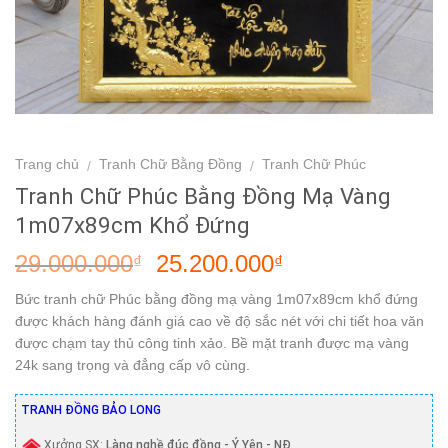
Trang chủ
Tranh Chữ Bằng Đồng
Tranh Chữ Phúc
/
/
Tranh Chữ Phúc Bằng Đồng Mạ Vàng
1m07x89cm Khổ Đứng
29.000.000
25.200.000
₫
₫
Bức tranh chữ Phúc bằng đồng mạ vàng 1m07x89cm khổ đứng
được khách hàng đánh giá cao về độ sắc nét với chi tiết hoa văn
được chạm tay thủ công tinh xảo. Bề mặt tranh được mạ vàng
24k sang trọng và đẳng cấp vô cùng.
TRANH ĐỒNG BẢO LONG
Xưởng SX:
Làng nghề đúc đồng - Ý Yên - NĐ