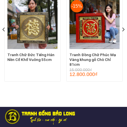
-15%
Tranh Chữ Đức Tiếng Hán
Tranh Đồng Chữ Phúc Mạ
Nền Cổ Khổ Vuông 55cm
Vàng khung gỗ Chò Chỉ
81cm
15.000.000
₫
12.800.000
₫