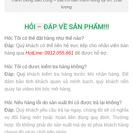
Tranh Đồng Bảo Long – Địa chỉ bán tranh đồng uy tín, chất
lượng
HỎI – ĐÁP VỀ SẢN PHẨM!!!
Hỏi:
Tôi có thể đặt hàng như thế nào?
Đáp:
Quý khách có thể liên hệ trực tiếp cho nhân viên bán
hàng qua
HotLine: 0912.055.661
để được hỗ trợ.
Hỏi:
Tôi có được kiểm tra hàng không?
Đáp:
Quý
khách kiểm tra hàng trước khi nhận hàng. Để
đảm bảo tính khách quan và minh bạch, quý khách nên
quay lại video khi bóc mở hàng.
Hỏi:
Nếu hàng lỗi do sản xuất thì có được trả lại không?
Đáp:
Quý khách yêu cầu trả lại ngay, chúng tôi sẽ có nghĩa
vụ đổi hàng mới hoặc hoàn tiền đúng quy định. Trường
hợp: lỗi không phải do sản xuất mà do từ phía khách hàng
chúng tôi sẽ từ chối tiếp nhận.