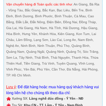
Vận chuyển hàng đi Toàn quốc các tỉnh như
: An Giang, Bà Rịa
- Vũng Tàu, Bắc Giang, Bắc Kạn, Bạc Liêu, Bến Tre, Bình
Định, Bình Dương, Bình Phước, Bình Thuận, Cà Mau, Cao
Bằng, Đắk Lắk, Đắk Nông, Điện Biên, Đồng Nai, Đồng Tháp,
Gia Lai, Hà Giang, Hà Nam, Hà Tĩnh, Hải Dương, Hậu Giang,
Hòa Bình, Hưng Yên, Khánh Hòa, Kiên Giang, Kon Tum, Lai
Châu, Lâm Đồng, Lạng Sơn, Lào Cai, Long An, Nam Định,
Nghệ An, Ninh Bình, Ninh Thuận, Phú Thọ, Quảng Bình,
Quảng Nam, Quảng Ngãi, Quảng Ninh, Quảng Trị, Sóc Trăng,
Sơn La, Tây Ninh, Thái Bình, Thái Nguyên, Thanh Hóa, Thừa
Thiên Huế, Tiền Giang, Trà Vinh, Tuyên Quang, Vĩnh Long,
Vĩnh Phúc, Yên Bái, Phú Yên, Cần Thơ, Đà Nẵng, Hải Phòng,
TP. Hồ Chí Minh.
Lưu ý
:
Để đặt hàng hoặc mua hàng quý khách hàng vui
lòng liên hệ cho chúng tôi theo địa chỉ
:
Xưởng SX:
Làng nghề đúc đồng - Ý Yên - NĐ
Trụ Sở:
Khu CN - TT. Lâm - Ý Yên - Nam Định