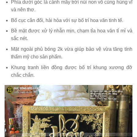
Phía dưới góc là cảnh mây trời núi non vô cùng hùng vĩ
và nên thơ.
Bố cục cân đối, hài hòa với sự bố trí hoa văn tinh tế.
Bề mặt được xử lý nhẵn mịn, chạm tỉa hoa văn tỉ mỉ và
sắc nét.
Mặt ngoài phủ bóng 2k vừa giúp bảo vệ vừa tăng tính
thẩm mỹ cho sản phẩm.
Khung tranh liền đồng được bố trí khung xương đỡ
chắc chắn.