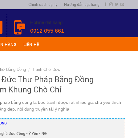
Chính sách đại lý
Hướng dẫn đặt hàng
Hotline đặt hàng
0912 055 661
ÁN HÀNG
LIÊN HỆ
Chữ Bằng Đồng
Tranh Chữ Đức
/
 Đức Thư Pháp Bằng Đồng
m Khung Chò Chỉ
pháp bằng đồng là bức tranh được rất nhiều gia chủ yêu thích
áng đẹp, nội dung truyền tải ý nghĩa
ONG
nghề đúc đồng - Ý Yên - NĐ