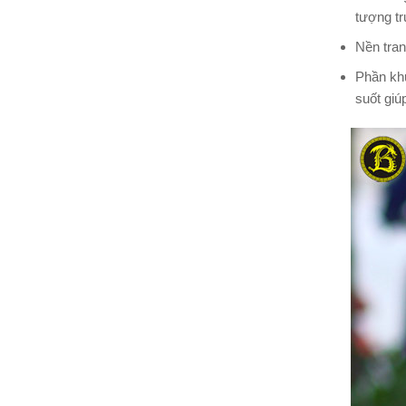
tượng tr
Nền tran
Phần khu
suốt giú