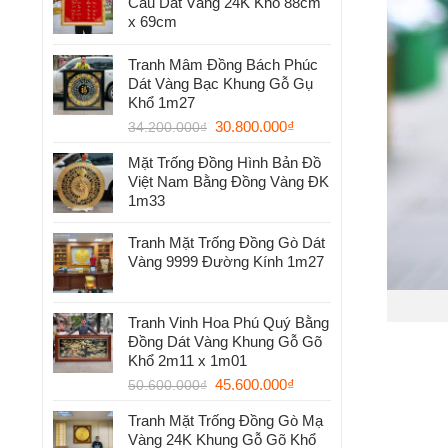
Cầu Dát Vàng 24K Khổ 88cm
x 69cm
Tranh Mâm Đồng Bách Phúc
Dát Vàng Bạc Khung Gỗ Gụ
Khổ 1m27
30.800.000
₫
34.200.000
₫
Mặt Trống Đồng Hình Bản Đồ
Việt Nam Bằng Đồng Vàng ĐK
1m33
Tranh Mặt Trống Đồng Gò Dát
Vàng 9999 Đường Kính 1m27
Tranh Vinh Hoa Phú Quý Bằng
Đồng Dát Vàng Khung Gỗ Gõ
Khổ 2m11 x 1m01
45.600.000
₫
50.600.000
₫
Tranh Mặt Trống Đồng Gò Mạ
Vàng 24K Khung Gỗ Gõ Khổ