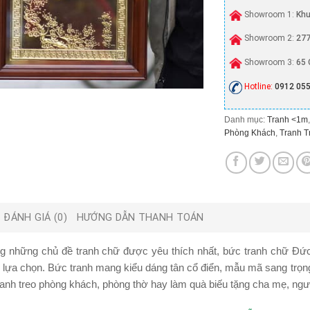
Showroom 1:
Khu
Showroom 2:
277
Showroom 3:
65 
Hotline:
0912 055
Danh mục:
Tranh <1m
Phòng Khách
,
Tranh T
ĐÁNH GIÁ (0)
HƯỚNG DẪN THANH TOÁN
ng những chủ đề tranh chữ được yêu thích nhất, bức
tranh chữ Đức
lựa chọn. Bức tranh mang kiểu dáng tân cổ điển, mẫu mã sang trọng 
anh treo phòng khách, phòng thờ hay làm quà biếu tặng cha mẹ, ngư