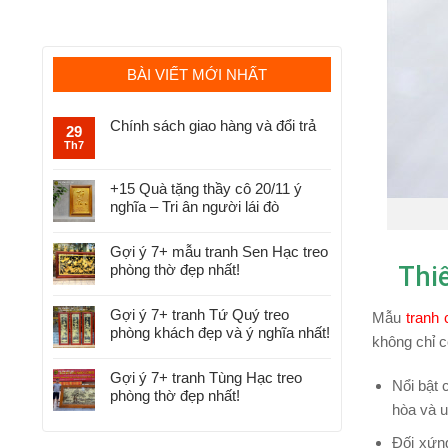
BÀI VIẾT MỚI NHẤT
Chính sách giao hàng và đổi trả
29
Th7
+15 Quà tặng thầy cô 20/11 ý
nghĩa – Tri ân người lái đò
Gợi ý 7+ mẫu tranh Sen Hạc treo
phòng thờ đẹp nhất!
Thi
Gợi ý 7+ tranh Tứ Quý treo
Mẫu
tranh
phòng khách đẹp và ý nghĩa nhất!
không chỉ c
Gợi ý 7+ tranh Tùng Hạc treo
Nổi bật 
phòng thờ đẹp nhất!
hòa và 
Đối xứng