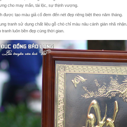
ưng cho may mắn, tài lộc, sự thịnh vượng.
h được tạo màu giả cổ đem đến nét đẹp riêng biệt theo năm tháng.
ng tranh sử dụng chất liệu gỗ chò chỉ màu nâu cánh gián nhã nhặn.
p tranh luôn bền đẹp cùng thời gian.