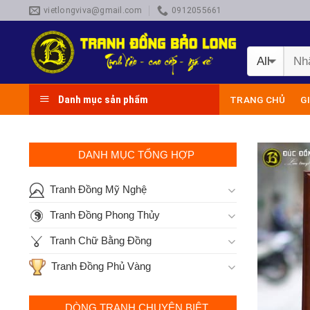
Skip
vietlongviva@gmail.com
0912055661
to
content
Danh mục sản phẩm
TRANG CHỦ
G
DANH MỤC TỔNG HỢP
Tranh Đồng Mỹ Nghệ
Tranh Đồng Phong Thủy
Tranh Chữ Bằng Đồng
Tranh Đồng Phủ Vàng
DÒNG TRANH CHUYÊN BIỆT