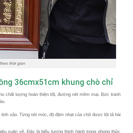
heo thời gian
 đồng 36cmx51cm khung chò chỉ
o chất lượng hoàn thiện tốt, đường nét mềm mại. Bức tranh
áo.
à tinh xảo. Từng nét móc, độ đậm nhạt của chữ được lột tả hài
ệu xuân về. Đây là biểu tượng thịnh hành trong phong thủy,