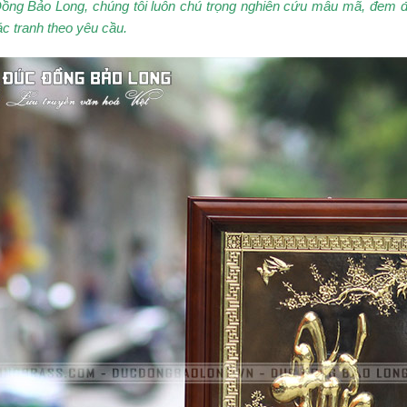
Đồng Bảo Long, chúng tôi luôn chú trọng nghiên cứu mẫu mã, đem 
c tranh theo yêu cầu.