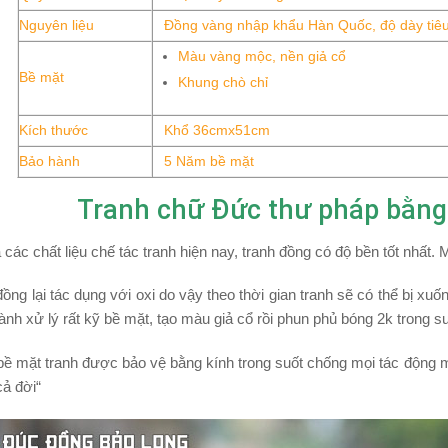
Nguyên liệu
Đồng vàng nhập khẩu Hàn Quốc, độ dày tiê
Màu vàng mộc, nền giả cổ
Bề mặt
Khung chò chỉ
Kích thước
Khổ 36cmx51cm
Bảo hành
5 Năm bề mặt
Tranh chữ Đức thư pháp bằng
ả các chất liệu chế tác tranh hiện nay, tranh đồng có độ bền tốt nhất
đồng lại tác dụng với oxi do vậy theo thời gian tranh sẽ có thể bị 
 hành xử lý rất kỹ bề mặt, tạo màu giả cổ rồi phun phủ bóng 2k trong s
bề mặt tranh được bảo vệ bằng kính trong suốt chống mọi tác động mô
cả đời
“