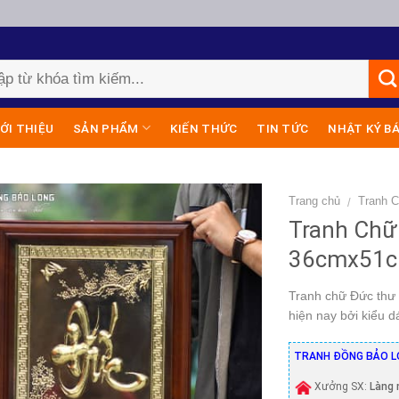
IỚI THIỆU
SẢN PHẨM
KIẾN THỨC
TIN TỨC
NHẬT KÝ B
Trang chủ
Tranh 
/
Tranh Chữ
36cmx51c
Tranh chữ Đức thư 
hiện nay bởi kiểu d
TRANH ĐỒNG BẢO L
Xưởng SX:
Làng 