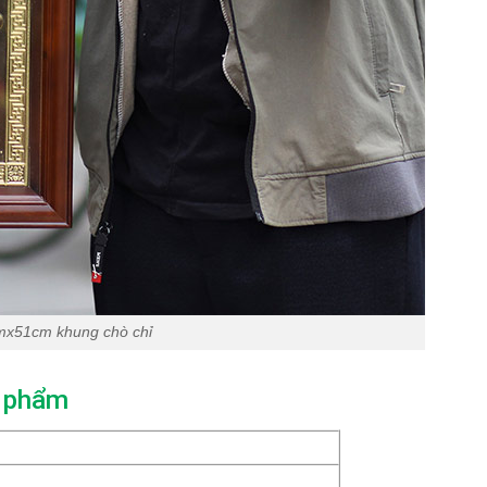
mx51cm khung chò chỉ
n phẩm